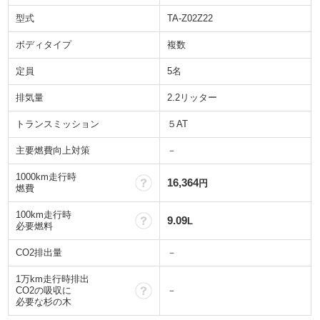
型式
TA-Z02Z22
ボディタイプ
複数
定員
5名
排気量
2.2リッター
トランスミッション
５AT
主要燃費向上対策
－
1000km走行時
？
16,364
円
燃費
100km走行時
？
9.09
L
必要燃料
CO2排出量
－
1万km走行時排出
？
CO2の吸収に
－
必要な杉の木