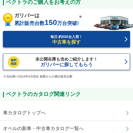
ベクトラのご購入をお考えの方
ガリバーは
※
150
累計販売台数
万台突破!
毎日 約500台入荷！
中古車を探す
未公開在庫も含めご紹介します！
無料
相談
ガリバーに探してもらう
当社調べ2024年4月現在 創業からの累計販売台数
ベクトラのカタログ関連リンク
車カタログトップへ
オペルの新車・中古車カタログ一覧へ