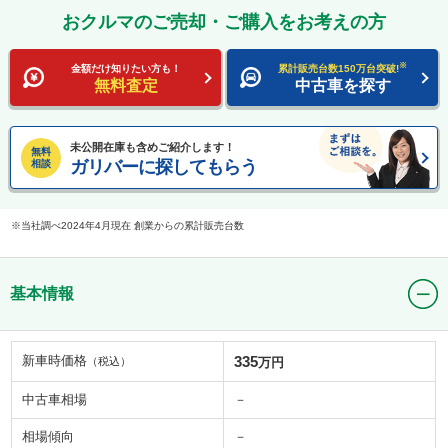
おクルマのご売却・ご購入をお考えの方
※
金額だけ知りたい方も！
累計販売台数150万台突破!
無料査定
中古車を探す
未公開在庫も含めご紹介します！
無料
ガリバーに探してもらう
相談
当社調べ2024年4月現在 創業からの累計販売台数
基本情報
新車時価格
335
（税込）
万円
中古車相場
－
相場傾向
－