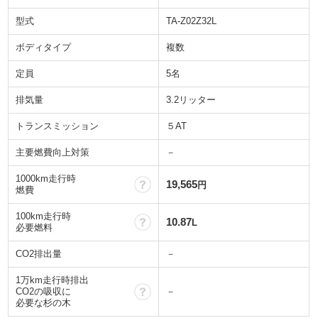
型式
TA-Z02Z32L
ボディタイプ
複数
定員
5名
排気量
3.2リッター
トランスミッション
５AT
主要燃費向上対策
－
1000km走行時
？
19,565
円
燃費
100km走行時
？
10.87
L
必要燃料
CO2排出量
－
1万km走行時排出
？
CO2の吸収に
－
必要な杉の木