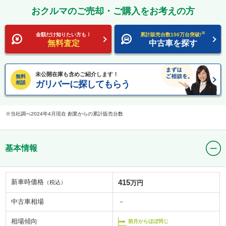
おクルマのご売却・ご購入をお考えの方
※
金額だけ知りたい方も！
累計販売台数150万台突破!
無料査定
中古車を探す
未公開在庫も含めご紹介します！
無料
ガリバーに探してもらう
相談
当社調べ2024年4月現在 創業からの累計販売台数
基本情報
新車時価格
415
（税込）
万円
中古車相場
－
相場傾向
前月からほぼ同じ