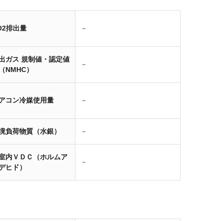
O2排出量
－
出ガス 規制値・認定値
－
（NMHC）
アコン冷媒使用量
－
境負荷物質（水銀）
－
室内ＶＤＣ（ホルムア
－
デヒド）