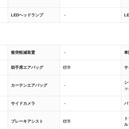
LEDヘッドランプ
－
L
衝突軽減装置
－
車
助手席エアバッグ
標準
サ
シ
カーテンエアバッグ
－
ッ
サイドカメラ
－
バ
ト
ブレーキアシスト
標準
ル