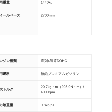
両重量
1440kg
イールベース
2700mm
ンジン種類
直列4気筒DOHC
用燃料
無鉛プレミアムガソリン
20.7kg・m（203.0N・m）/
大トルク
4000rpm
力毎重量
9.8kg/ps