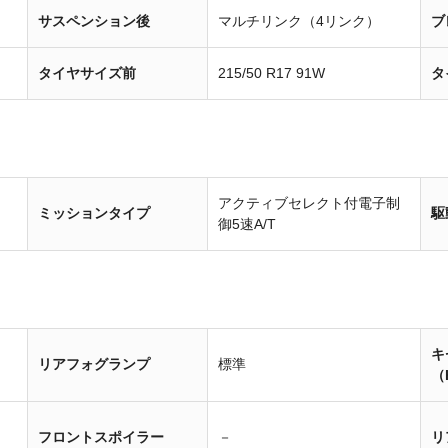
サスペンション後
マルチリンク（4リンク）
ブ
タイヤサイズ前
215/50 R17 91W
タ
アクティブセレクト付電子制
ミッションタイプ
駆
御5速A/T
キ
リアフォグランプ
標準
（
フロントスポイラー
－
リ