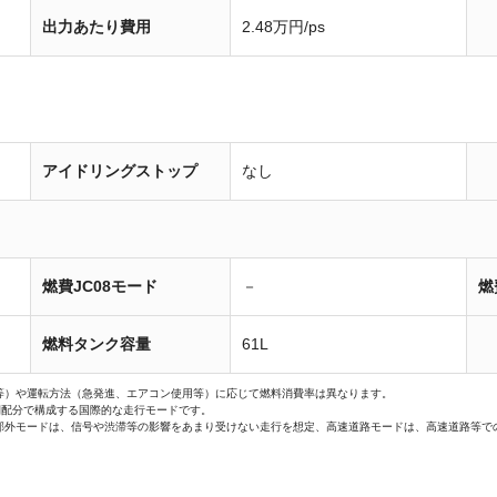
出力あたり費用
2.48万円/ps
アイドリングストップ
なし
燃費JC08モード
－
燃
燃料タンク容量
61L
等）や運転方法（急発進、エアコン使用等）に応じて燃料消費率は異なります。
間配分で構成する国際的な走行モードです。
郊外モードは、信号や渋滞等の影響をあまり受けない走行を想定、高速道路モードは、高速道路等で