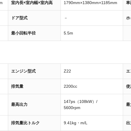
m
室内長×室内幅×室内高
1790mm×1380mm×1185mm
車
ドア型式
－
ホ
最小回転半径
5.5m
エンジン型式
Z22
エ
排気量
2200cc
使
147ps（108kW）/
最高出力
最
5600rpm
排気量比トルク
9.41kg・m/L
出