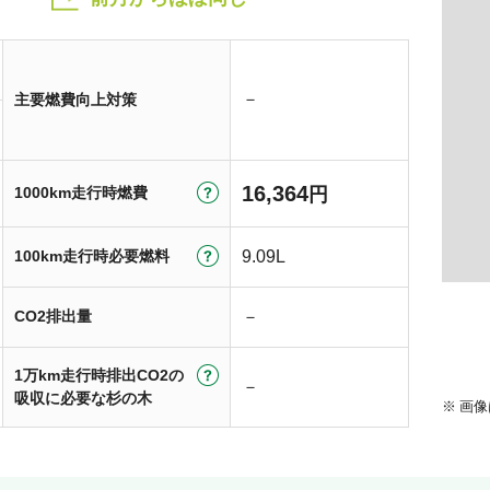
－
主要燃費向上対策
16,364
1000km走行時燃費
円
100km走行時必要燃料
9.09L
CO2排出量
－
1万km走行時排出CO2の
－
吸収に必要な杉の木
画像