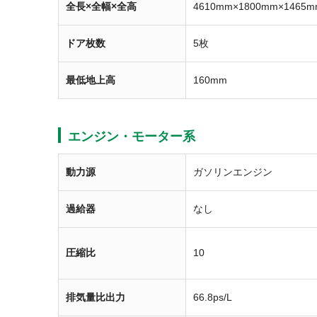
全長×全幅×全高
4610mm×1800mm×1465m
ドア枚数
5枚
最低地上高
160mm
エンジン・モーター系
動力源
ガソリンエンジン
過給器
なし
圧縮比
10
排気量比出力
66.8ps/L