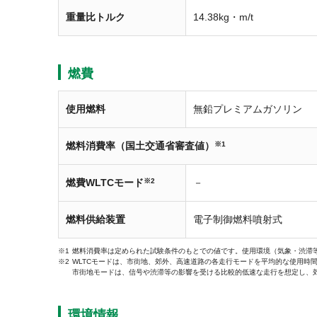
重量比トルク
14.38kg・m/t
燃費
使用燃料
無鉛プレミアムガソリン
燃料消費率（国土交通省審査値）
※1
燃費WLTCモード
※2
－
燃料供給装置
電子制御燃料噴射式
燃料消費率は定められた試験条件のもとでの値です。使用環境（気象・渋滞
WLTCモードは、市街地、郊外、高速道路の各走行モードを平均的な使用時
市街地モードは、信号や渋滞等の影響を受ける比較的低速な走行を想定し、
環境情報