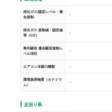
排出ガス/認定レベル・適
－
合規制
排出ガス 規制値・認定値
－
等（CO）
車外騒音 適合騒音規制レ
－
ベル項目
エアコン冷媒の種類
－
環境負荷物質（カドミウ
－
ム）
足回り系