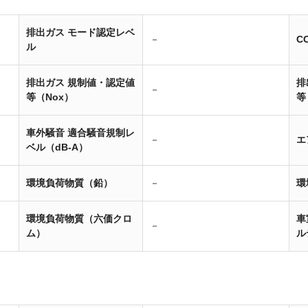
排出ガス モード認定レベ
－
C
ル
排出ガス 規制値・認定値
排
－
等（Nox）
等
車外騒音 適合騒音規制レ
－
エ
ベル（dB-A）
環境負荷物質（鉛）
－
環
環境負荷物質（六価クロ
車
－
ム）
ル