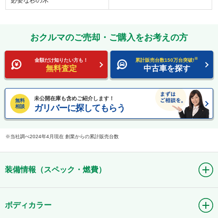
必要な杉の木
おクルマのご売却・ご購入をお考えの方
※
金額だけ知りたい方も！
累計販売台数150万台突破!
無料査定
中古車を探す
未公開在庫も含めご紹介します！
無料
ガリバーに探してもらう
相談
当社調べ2024年4月現在 創業からの累計販売台数
装備情報（スペック・燃費）
ボディカラー