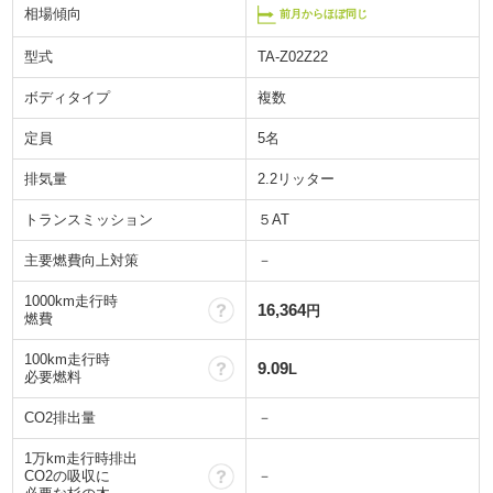
相場傾向
前月からほぼ同じ
型式
TA-Z02Z22
ボディタイプ
複数
定員
5名
排気量
2.2リッター
トランスミッション
５AT
主要燃費向上対策
－
1000km走行時
？
16,364
円
燃費
100km走行時
？
9.09
L
必要燃料
CO2排出量
－
1万km走行時排出
？
CO2の吸収に
－