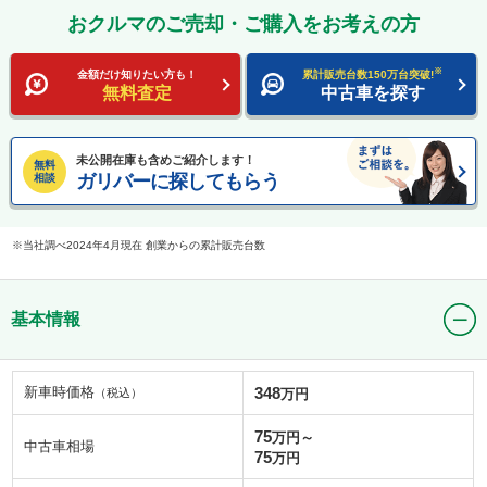
おクルマのご売却・ご購入をお考えの方
※
金額だけ知りたい方も！
累計販売台数150万台突破!
無料査定
中古車を探す
未公開在庫も含めご紹介します！
無料
ガリバーに探してもらう
相談
当社調べ2024年4月現在 創業からの累計販売台数
基本情報
新車時価格
348
（税込）
万円
75
万円～
中古車相場
75
万円