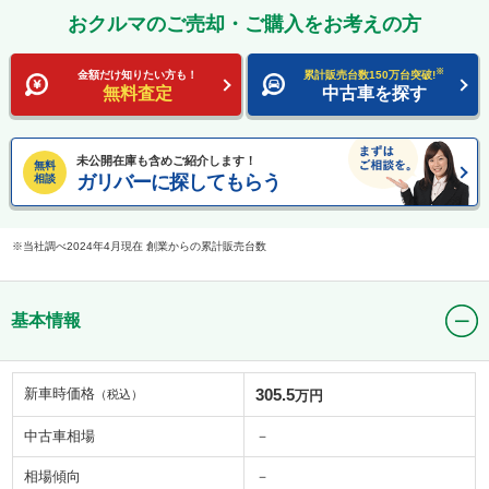
おクルマのご売却・ご購入をお考えの方
※
金額だけ知りたい方も！
累計販売台数150万台突破!
無料査定
中古車を探す
未公開在庫も含めご紹介します！
無料
ガリバーに探してもらう
相談
当社調べ2024年4月現在 創業からの累計販売台数
基本情報
新車時価格
305.5
（税込）
万円
中古車相場
－
相場傾向
－