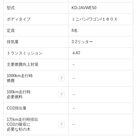
型式
KD-JAVWE50
ボディタイプ
ミニバン/ワゴン/１ＢＯＸ
定員
8名
排気量
3.2リッター
トランスミッション
４AT
主要燃費向上対策
－
1000km走行時
？
－
燃費
100km走行時
？
－
必要燃料
CO2排出量
－
1万km走行時排出
？
CO2の吸収に
－
必要な杉の木