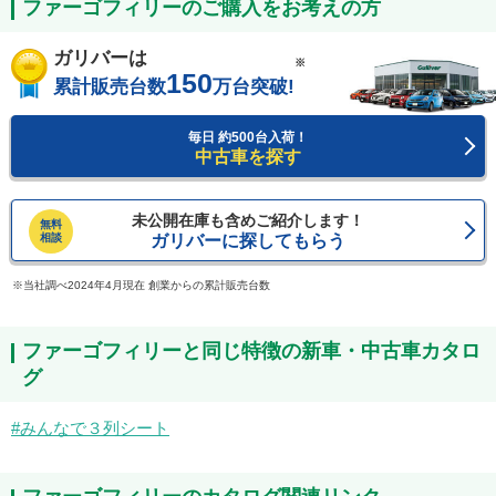
ファーゴフィリーのご購入をお考えの方
ガリバーは
※
150
累計販売台数
万台突破!
毎日 約500台入荷！
中古車を探す
未公開在庫も含めご紹介します！
無料
相談
ガリバーに探してもらう
当社調べ2024年4月現在 創業からの累計販売台数
ファーゴフィリーと同じ特徴の新車・中古車カタロ
グ
みんなで３列シート