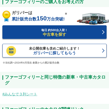
ファーゴフィリーのご購入をお考えの方
ガリバーは
※
150
累計販売台数
万台突破!
毎日 約500台入荷！
中古車を探す
未公開在庫も含めご紹介します！
無料
相談
ガリバーに探してもらう
当社調べ2024年4月現在 創業からの累計販売台数
ファーゴフィリーと同じ特徴の新車・中古車カタロ
グ
みんなで３列シート