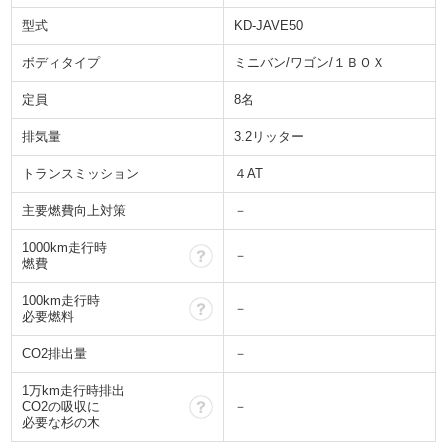
型式
KD-JAVE50
ボディタイプ
ミニバン/ワゴン/１ＢＯＸ
定員
8名
排気量
3.2リッター
トランスミッション
４AT
主要燃費向上対策
－
1000km走行時
？
－
燃費
100km走行時
？
－
必要燃料
CO2排出量
－
1万km走行時排出
？
CO2の吸収に
－
必要な杉の木