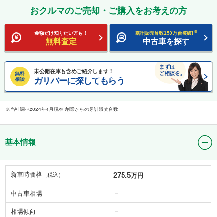
おクルマのご売却・ご購入をお考えの方
※
金額だけ知りたい方も！
累計販売台数150万台突破!
無料査定
中古車を探す
未公開在庫も含めご紹介します！
無料
ガリバーに探してもらう
相談
当社調べ2024年4月現在 創業からの累計販売台数
基本情報
新車時価格
275.5
（税込）
万円
中古車相場
－
相場傾向
－