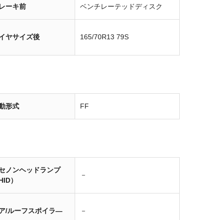
レーキ前
ベンチレーテッドディスク
イヤサイズ後
165/70R13 79S
動形式
FF
セノンヘッドランプ
－
HID）
ア/ルーフスポイラ―
－