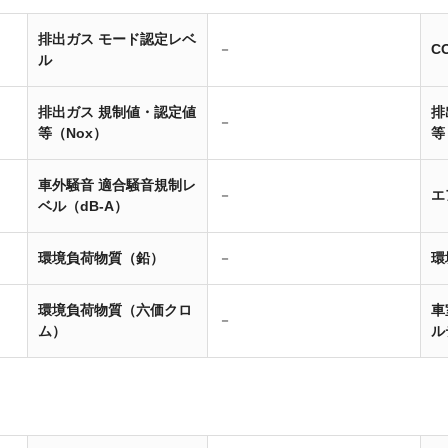
排出ガス モード認定レベ
－
C
ル
排出ガス 規制値・認定値
排
－
等（Nox）
等
車外騒音 適合騒音規制レ
－
エ
ベル（dB-A）
環境負荷物質（鉛）
－
環
環境負荷物質（六価クロ
車
－
ム）
ル