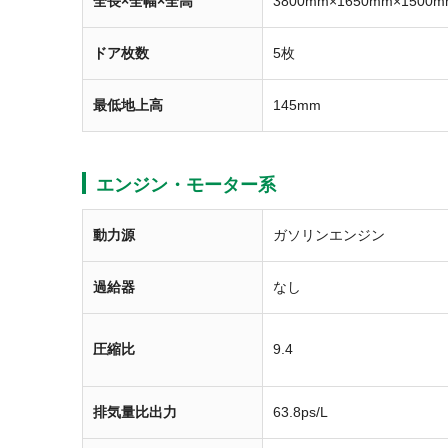
全長×全幅×全高
3800mm×1650mm×1500m
ドア枚数
5枚
最低地上高
145mm
エンジン・モーター系
動力源
ガソリンエンジン
過給器
なし
圧縮比
9.4
排気量比出力
63.8ps/L