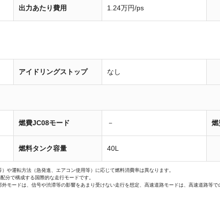
出力あたり費用
1.24万円/ps
アイドリングストップ
なし
燃費JC08モード
－
燃
燃料タンク容量
40L
等）や運転方法（急発進、エアコン使用等）に応じて燃料消費率は異なります。
間配分で構成する国際的な走行モードです。
郊外モードは、信号や渋滞等の影響をあまり受けない走行を想定、高速道路モードは、高速道路等で