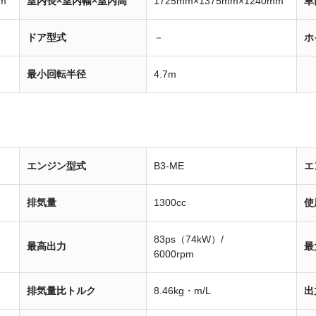
m
室内長×室内幅×室内高
1725mm×1375mm×1240mm
車
ドア型式
－
ホ
最小回転半径
4.7m
エンジン型式
B3-ME
エ
排気量
1300cc
使
83ps（74kW）/
最高出力
最
6000rpm
排気量比トルク
8.46kg・m/L
出