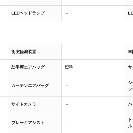
LEDヘッドランプ
－
L
衝突軽減装置
－
車
助手席エアバッグ
標準
サ
シ
カーテンエアバッグ
－
ッ
サイドカメラ
－
バ
ト
ブレーキアシスト
－
ル