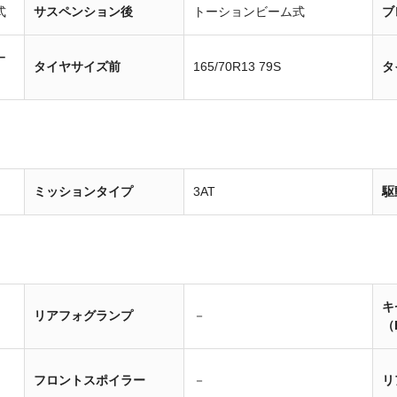
式
サスペンション後
トーションビーム式
ブ
ー
タイヤサイズ前
165/70R13 79S
タ
ミッションタイプ
3AT
駆
キ
リアフォグランプ
－
（
フロントスポイラー
－
リ