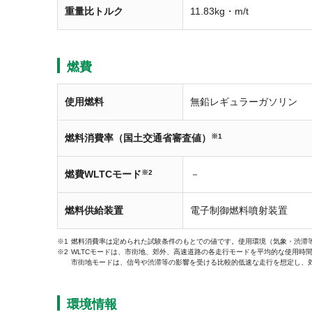
重量比トルク
11.83kg・m/t
燃費
使用燃料
無鉛レギュラーガソリン
燃料消費率（国土交通省審査値）
※1
燃費WLTCモード
※2
－
燃料供給装置
電子制御燃料噴射装置
燃料消費率は定められた試験条件のもとでの値です。使用環境（気象・渋滞
WLTCモードは、市街地、郊外、高速道路の各走行モードを平均的な使用時
市街地モードは、信号や渋滞等の影響を受ける比較的低速な走行を想定し、
環境情報