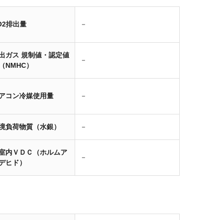
O2排出量
－
出ガス 規制値・認定値
－
（NMHC）
アコン冷媒使用量
－
境負荷物質（水銀）
－
室内ＶＤＣ（ホルムア
－
デヒド）