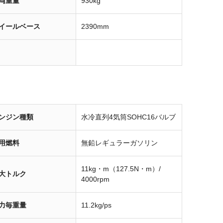
両重量
930kg
イールベース
2390mm
ンジン種類
水冷直列4気筒SOHC16バルブ
用燃料
無鉛レギュラーガソリン
11kg・m（127.5N・m）/
大トルク
4000rpm
力毎重量
11.2kg/ps