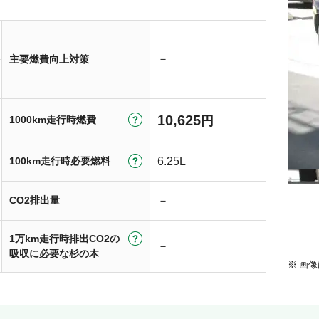
－
主要燃費向上対策
10,625
1000km走行時燃費
円
100km走行時必要燃料
6.25L
CO2排出量
－
1万km走行時排出CO2の
－
吸収に必要な杉の木
画像