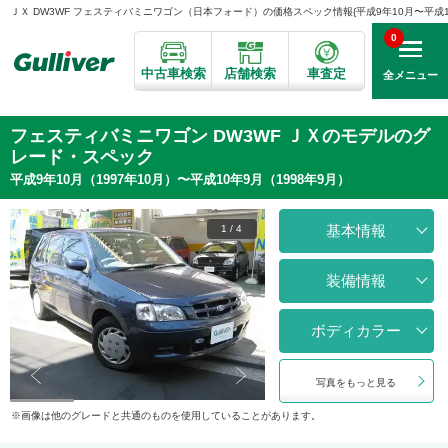
ＪＸ DW3WF フェスティバミニワゴン（日本フォード）の価格スペック情報{平成9年10月〜平成10年
0
中古車検索
店舗検索
車査定
全メニュー
フェスティバミニワゴン DW3WF ＪＸのモデルのグ
レード・スペック
平成9年10月（1997年10月）〜平成10年9月（1998年9月）
基本情報
1
/
4
装備情報
ボディカラー
写真をもっと見る
画像は他のグレードと共通のものを使用していることがあります。