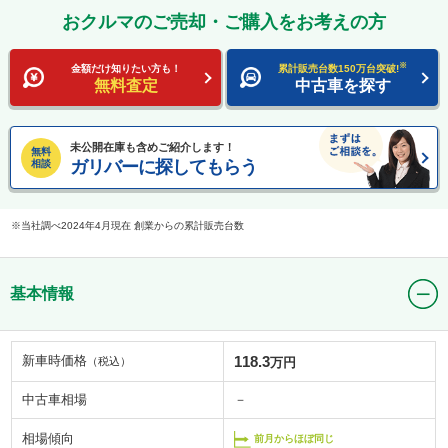
おクルマのご売却・ご購入をお考えの方
※
金額だけ知りたい方も！
累計販売台数150万台突破!
無料査定
中古車を探す
未公開在庫も含めご紹介します！
無料
ガリバーに探してもらう
相談
当社調べ2024年4月現在 創業からの累計販売台数
基本情報
新車時価格
118.3
（税込）
万円
中古車相場
－
相場傾向
前月からほぼ同じ