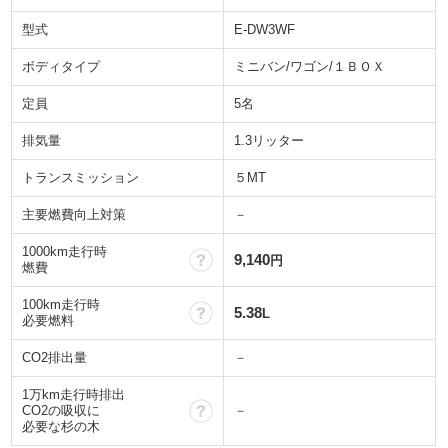
型式
E-DW3WF
ボディタイプ
ミニバン/ワゴン/１ＢＯＸ
定員
5名
排気量
1.3リッター
トランスミッション
５MT
主要燃費向上対策
－
1000km走行時
？
9,140
円
燃費
100km走行時
？
5.38
L
必要燃料
CO2排出量
－
1万km走行時排出
？
CO2の吸収に
－
必要な杉の木