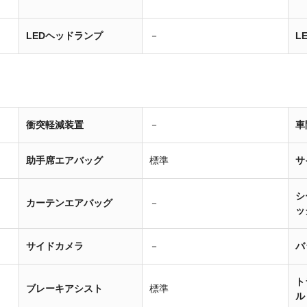
LEDヘッドランプ
－
L
衝突軽減装置
－
車
助手席エアバッグ
標準
サ
シ
カーテンエアバッグ
－
ッ
サイドカメラ
－
バ
ト
ブレーキアシスト
標準
ル