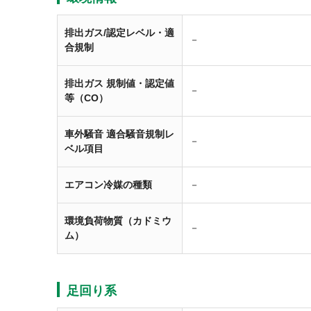
排出ガス/認定レベル・適
－
合規制
排出ガス 規制値・認定値
－
等（CO）
車外騒音 適合騒音規制レ
－
ベル項目
エアコン冷媒の種類
－
環境負荷物質（カドミウ
－
ム）
足回り系