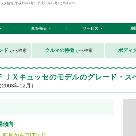
報{平成13年7月〜平成15年12月}（3500735）
車を売る
サービス
車
ンド
クルマの特徴
ボディ
から検索
から検索
WF ＪＸキュッセのモデルのグレード・ス
2003年12月）
場傾向
前月からほぼ同じ