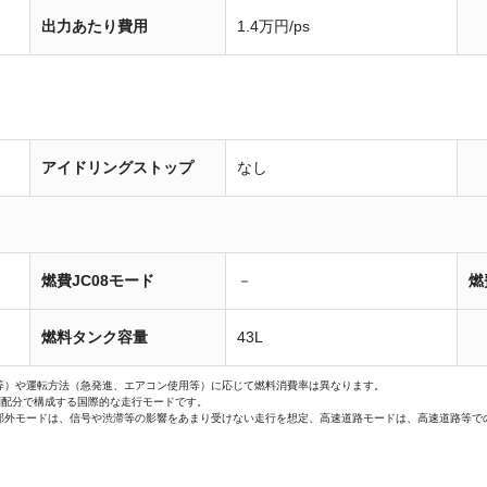
出力あたり費用
1.4万円/ps
アイドリングストップ
なし
燃費JC08モード
－
燃
燃料タンク容量
43L
等）や運転方法（急発進、エアコン使用等）に応じて燃料消費率は異なります。
間配分で構成する国際的な走行モードです。
郊外モードは、信号や渋滞等の影響をあまり受けない走行を想定、高速道路モードは、高速道路等で