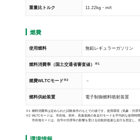
重量比トルク
11.22kg・m/t
燃費
使用燃料
無鉛レギュラーガソリン
燃料消費率（国土交通省審査値）
※1
燃費WLTCモード
※2
－
燃料供給装置
電子制御燃料噴射装置
燃料消費率は定められた試験条件のもとでの値です。使用環境（気象・渋滞
WLTCモードは、市街地、郊外、高速道路の各走行モードを平均的な使用時
市街地モードは、信号や渋滞等の影響を受ける比較的低速な走行を想定し、
環境情報