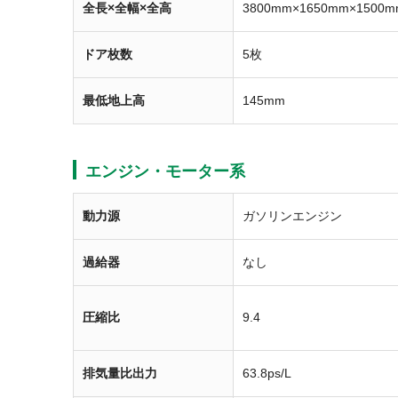
全長×全幅×全高
3800mm×1650mm×1500m
ドア枚数
5枚
最低地上高
145mm
エンジン・モーター系
動力源
ガソリンエンジン
過給器
なし
圧縮比
9.4
排気量比出力
63.8ps/L