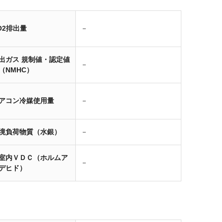
O2排出量
－
出ガス 規制値・認定値
－
（NMHC）
アコン冷媒使用量
－
境負荷物質（水銀）
－
室内ＶＤＣ（ホルムア
－
デヒド）