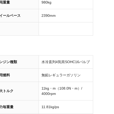
両重量
980kg
イールベース
2390mm
ンジン種類
水冷直列4気筒SOHC16バルブ
用燃料
無鉛レギュラーガソリン
11kg・m（108.0N・m）/
大トルク
4000rpm
力毎重量
11.81kg/ps