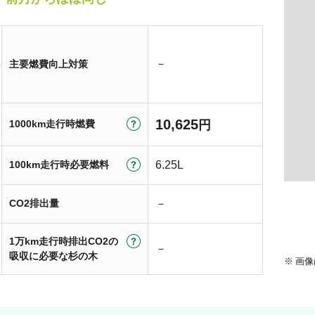
－
主要燃費向上対策
10,625
1000km走行時燃費
円
100km走行時必要燃料
6.25L
CO2排出量
－
1万km走行時排出CO2の
－
吸収に必要な杉の木
画像