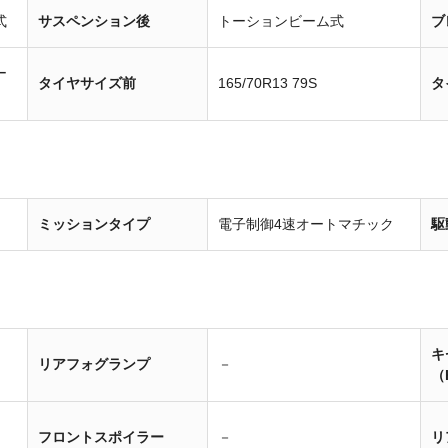
式
サスペンション後
トーションビーム式
ブ
ー
タイヤサイズ前
165/70R13 79S
タ
ミッションタイプ
電子制御4速オートマチック
駆
キ
リアフォグランプ
－
（
フロントスポイラー
－
リ