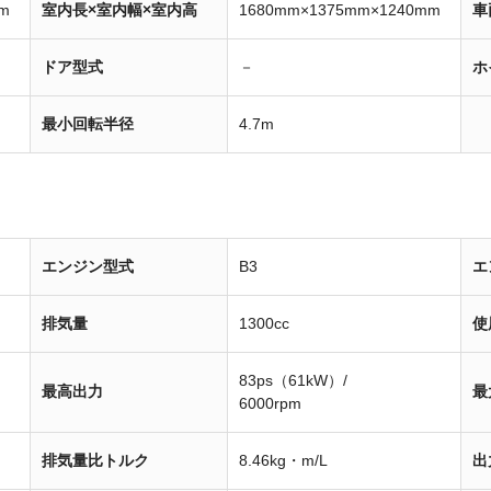
m
室内長×室内幅×室内高
1680mm×1375mm×1240mm
車
ドア型式
－
ホ
最小回転半径
4.7m
エンジン型式
B3
エ
排気量
1300cc
使
83ps（61kW）/
最高出力
最
6000rpm
排気量比トルク
8.46kg・m/L
出