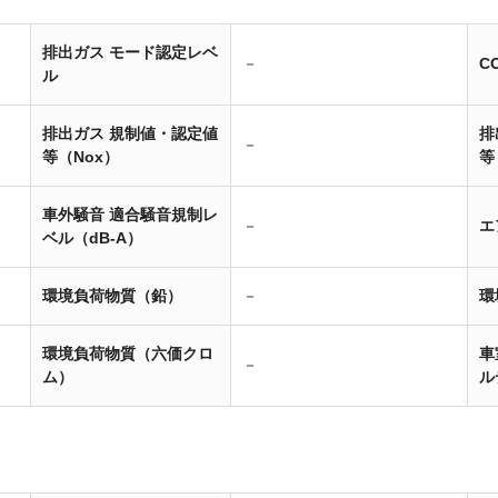
排出ガス モード認定レベ
－
C
ル
排出ガス 規制値・認定値
排
－
等（Nox）
等
車外騒音 適合騒音規制レ
－
エ
ベル（dB-A）
環境負荷物質（鉛）
－
環
環境負荷物質（六価クロ
車
－
ム）
ル