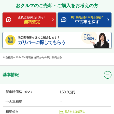
おクルマのご売却・ご購入をお考えの方
※
金額だけ知りたい方も！
累計販売台数150万台突破!
無料査定
中古車を探す
未公開在庫も含めご紹介します！
無料
ガリバーに探してもらう
相談
当社調べ2024年4月現在 創業からの累計販売台数
基本情報
新車時価格
150.9
（税込）
万円
中古車相場
－
相場傾向
前月からほぼ同じ