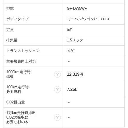
型式
GF-DW5WF
ボディタイプ
ミニバン/ワゴン/１ＢＯＸ
定員
5名
排気量
1.5リッター
トランスミッション
４AT
主要燃費向上対策
－
1000km走行時
？
12,319
円
燃費
100km走行時
？
7.25
L
必要燃料
CO2排出量
－
1万km走行時排出
？
CO2の吸収に
－
必要な杉の木