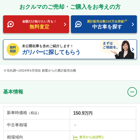
おクルマのご売却・ご購入をお考えの方
※
金額だけ知りたい方も！
累計販売台数150万台突破!
無料査定
中古車を探す
未公開在庫も含めご紹介します！
無料
ガリバーに探してもらう
相談
当社調べ2024年4月現在 創業からの累計販売台数
基本情報
新車時価格
150.9
（税込）
万円
中古車相場
－
相場傾向
前月からほぼ同じ