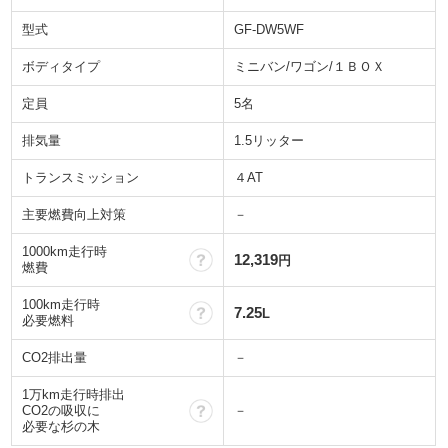
型式
GF-DW5WF
ボディタイプ
ミニバン/ワゴン/１ＢＯＸ
定員
5名
排気量
1.5リッター
トランスミッション
４AT
主要燃費向上対策
－
1000km走行時
？
12,319
円
燃費
100km走行時
？
7.25
L
必要燃料
CO2排出量
－
1万km走行時排出
？
CO2の吸収に
－
必要な杉の木