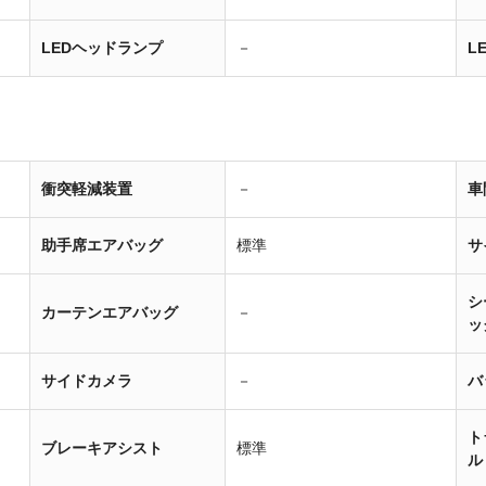
LEDヘッドランプ
－
L
衝突軽減装置
－
車
助手席エアバッグ
標準
サ
シ
カーテンエアバッグ
－
ッ
サイドカメラ
－
バ
ト
ブレーキアシスト
標準
ル