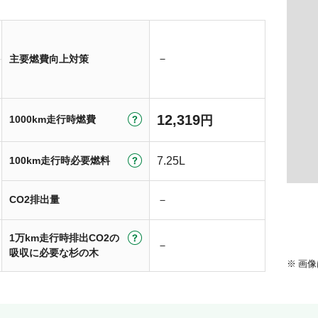
－
主要燃費向上対策
12,319
1000km走行時燃費
円
100km走行時必要燃料
7.25L
CO2排出量
－
1万km走行時排出CO2の
－
吸収に必要な杉の木
画像