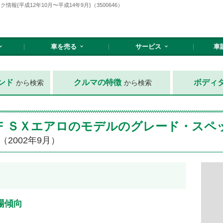
{平成12年10月〜平成14年9月}（3500646）
車を売る
サービス
車
ンド
クルマの特徴
ボディ
から検索
から検索
WF ＳＸエアロのモデルのグレード・スペ
（2002年9月）
場傾向