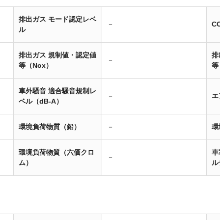
排出ガス モード認定レベ
－
C
ル
排出ガス 規制値・認定値
排
－
等（Nox）
等
車外騒音 適合騒音規制レ
－
エ
ベル（dB-A）
環境負荷物質（鉛）
－
環
環境負荷物質（六価クロ
車
－
ム）
ル