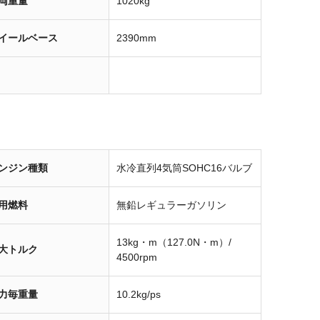
両重量
1020kg
イールベース
2390mm
ンジン種類
水冷直列4気筒SOHC16バルブ
用燃料
無鉛レギュラーガソリン
13kg・m（127.0N・m）/
大トルク
4500rpm
力毎重量
10.2kg/ps