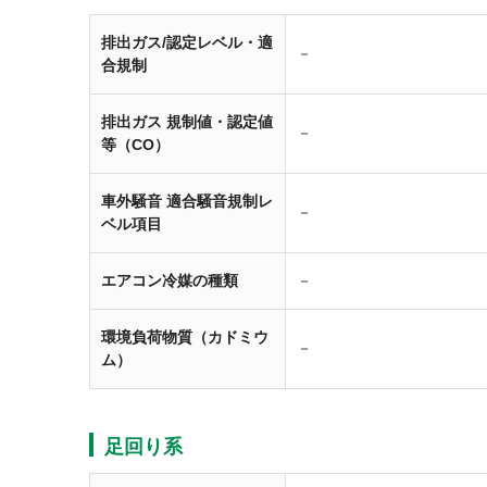
排出ガス/認定レベル・適
－
合規制
排出ガス 規制値・認定値
－
等（CO）
車外騒音 適合騒音規制レ
－
ベル項目
エアコン冷媒の種類
－
環境負荷物質（カドミウ
－
ム）
足回り系