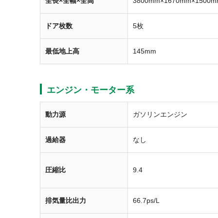
全長×全幅×全高
3800mm×1670mm×1500m
ドア枚数
5枚
最低地上高
145mm
エンジン・モーター系
動力源
ガソリンエンジン
過給器
なし
圧縮比
9.4
排気量比出力
66.7ps/L