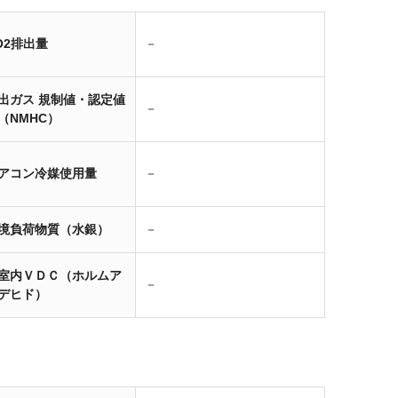
O2排出量
－
出ガス 規制値・認定値
－
（NMHC）
アコン冷媒使用量
－
境負荷物質（水銀）
－
室内ＶＤＣ（ホルムア
－
デヒド）