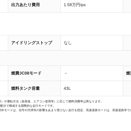
出力あたり費用
1.58万円/ps
アイドリングストップ
なし
燃費JC08モード
－
燃
燃料タンク容量
43L
等）や運転方法（急発進、エアコン使用等）に応じて燃料消費率は異なります。
間配分で構成する国際的な走行モードです。
郊外モードは、信号や渋滞等の影響をあまり受けない走行を想定、高速道路モードは、高速道路等で