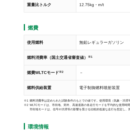
重量比トルク
12.75kg・m/t
燃費
使用燃料
無鉛レギュラーガソリン
燃料消費率（国土交通省審査値）
※1
燃費WLTCモード
※2
－
燃料供給装置
電子制御燃料噴射装置
燃料消費率は定められた試験条件のもとでの値です。使用環境（気象・渋滞
WLTCモードは、市街地、郊外、高速道路の各走行モードを平均的な使用時
市街地モードは、信号や渋滞等の影響を受ける比較的低速な走行を想定し、
環境情報