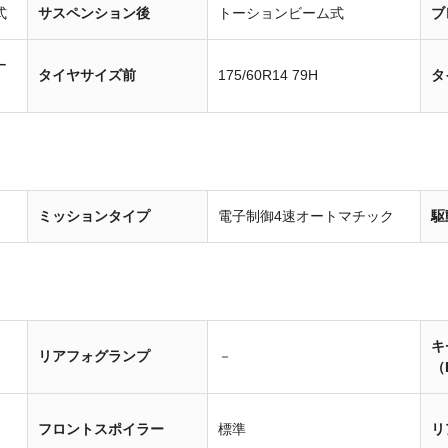
式
サスペンション後
トーションビーム式
ブ
ー
タイヤサイズ前
175/60R14 79H
タ
ミッションタイプ
電子制御4速オートマチック
駆
キ
リアフォグランプ
－
（
フロントスポイラー
標準
リ