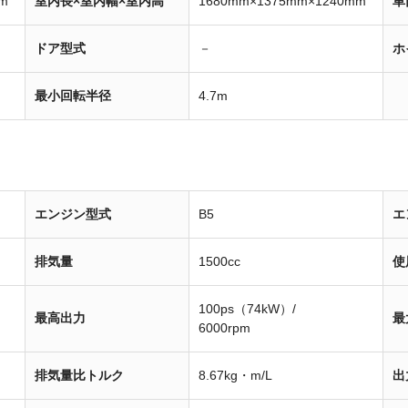
m
室内長×室内幅×室内高
1680mm×1375mm×1240mm
車
ドア型式
－
ホ
最小回転半径
4.7m
エンジン型式
B5
エ
排気量
1500cc
使
100ps（74kW）/
最高出力
最
6000rpm
排気量比トルク
8.67kg・m/L
出