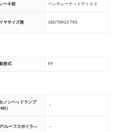
レーキ前
ベンチレーテッドディスク
イヤサイズ後
165/70R13 79S
動形式
FF
セノンヘッドランプ
－
HID）
ア/ルーフスポイラ―
－