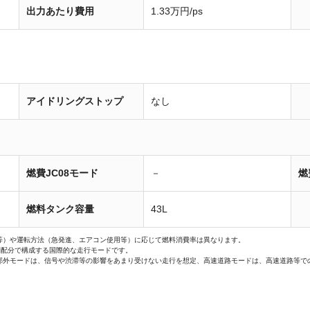
出力あたり費用
1.33万円/ps
アイドリングストップ
なし
燃費JC08モード
－
燃
燃料タンク容量
43L
等）や運転方法（急発進、エアコン使用等）に応じて燃料消費率は異なります。
間配分で構成する国際的な走行モードです。
郊外モードは、信号や渋滞等の影響をあまり受けない走行を想定、高速道路モードは、高速道路等で