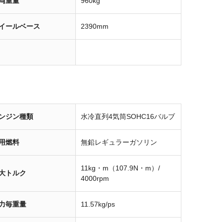
両重量
960kg
イールベース
2390mm
ンジン種類
水冷直列4気筒SOHC16バルブ
用燃料
無鉛レギュラーガソリン
11kg・m（107.9N・m）/
大トルク
4000rpm
力毎重量
11.57kg/ps