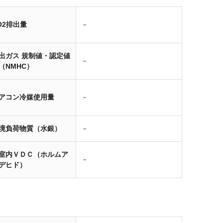
O2排出量
－
出ガス 規制値・認定値
－
（NMHC）
アコン冷媒使用量
－
境負荷物質（水銀）
－
室内ＶＤＣ（ホルムア
－
デヒド）