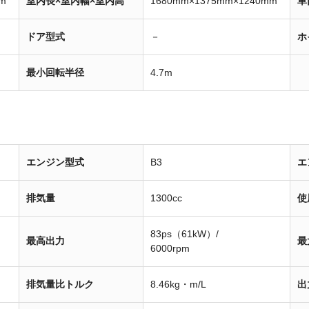
m
室内長×室内幅×室内高
1680mm×1375mm×1240mm
車
ドア型式
－
ホ
最小回転半径
4.7m
エンジン型式
B3
エ
排気量
1300cc
使
83ps（61kW）/
最高出力
最
6000rpm
排気量比トルク
8.46kg・m/L
出