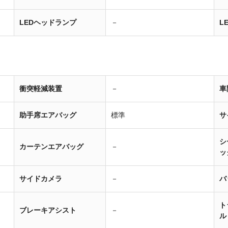
LEDヘッドランプ
－
L
衝突軽減装置
－
車
助手席エアバッグ
標準
サ
シ
カーテンエアバッグ
－
ッ
サイドカメラ
－
バ
ト
ブレーキアシスト
－
ル