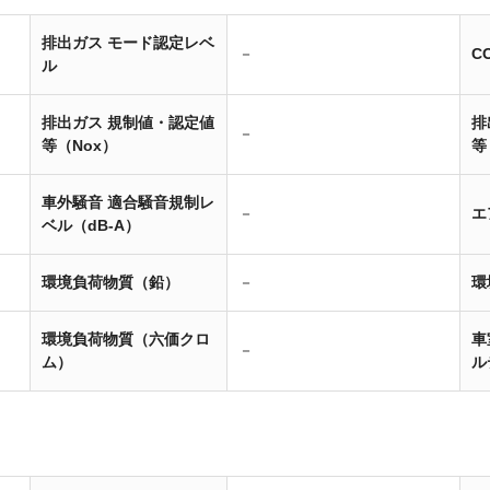
排出ガス モード認定レベ
－
C
ル
排出ガス 規制値・認定値
排
－
等（Nox）
等
車外騒音 適合騒音規制レ
－
エ
ベル（dB-A）
環境負荷物質（鉛）
－
環
環境負荷物質（六価クロ
車
－
ム）
ル