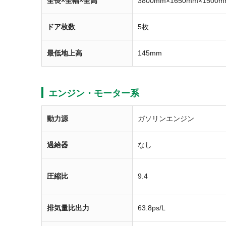
全長×全幅×全高
3800mm×1650mm×1500m
ドア枚数
5枚
最低地上高
145mm
エンジン・モーター系
動力源
ガソリンエンジン
過給器
なし
圧縮比
9.4
排気量比出力
63.8ps/L