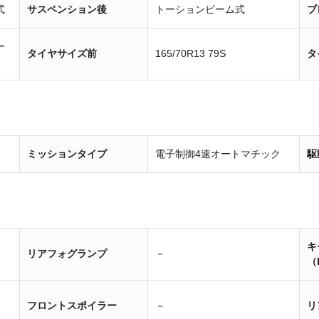
式
サスペンション後
トーションビーム式
ブ
ー
タイヤサイズ前
165/70R13 79S
タ
ミッションタイプ
電子制御4速オートマチック
駆
キ
リアフォグランプ
－
（
フロントスポイラー
－
リ