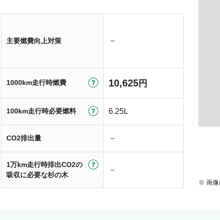
－
主要燃費向上対策
10,625
1000km走行時燃費
円
100km走行時必要燃料
6.25L
CO2排出量
－
1万km走行時排出CO2の
－
吸収に必要な杉の木
画像