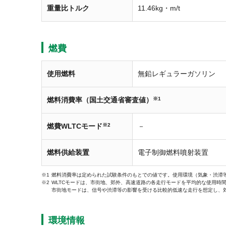
重量比トルク
11.46kg・m/t
燃費
使用燃料
無鉛レギュラーガソリン
燃料消費率（国土交通省審査値）
※1
燃費WLTCモード
※2
－
燃料供給装置
電子制御燃料噴射装置
燃料消費率は定められた試験条件のもとでの値です。使用環境（気象・渋滞
WLTCモードは、市街地、郊外、高速道路の各走行モードを平均的な使用時
市街地モードは、信号や渋滞等の影響を受ける比較的低速な走行を想定し、
環境情報