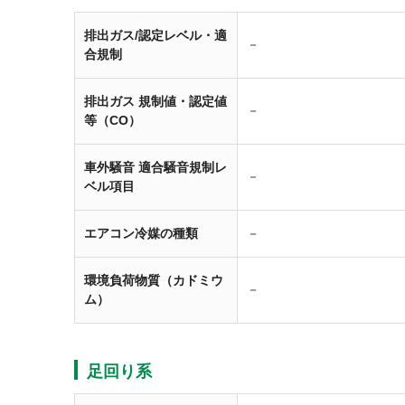
排出ガス/認定レベル・適
－
合規制
排出ガス 規制値・認定値
－
等（CO）
車外騒音 適合騒音規制レ
－
ベル項目
エアコン冷媒の種類
－
環境負荷物質（カドミウ
－
ム）
足回り系