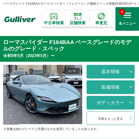
ベースグレード F164BAA ローマスパイダー（フェラーリ）の価格スペック情報{令和5年5月〜}（10
0
中古車検索
店舗検索
車査定
全メニュー
ローマスパイダー F164BAA ベースグレードのモデ
ルのグレード・スペック
令和5年5月（2023年5月）〜
基本情報
1
/
5
装備情報
ボディカラー
写真をもっと見る
画像は他のグレードと共通のものを使用していることがあります。