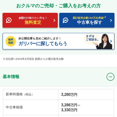
おクルマのご売却・ご購入をお考えの方
※
金額だけ知りたい方も！
累計販売台数150万台突破!
無料査定
中古車を探す
未公開在庫も含めご紹介します！
無料
ガリバーに探してもらう
相談
当社調べ2024年4月現在 創業からの累計販売台数
基本情報
新車時価格
3,280
（税込）
万円
3,286
万円～
中古車相場
3,330
万円