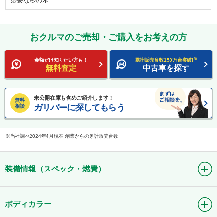
必要な杉の木
おクルマのご売却・ご購入をお考えの方
※
金額だけ知りたい方も！
累計販売台数150万台突破!
無料査定
中古車を探す
未公開在庫も含めご紹介します！
無料
ガリバーに探してもらう
相談
当社調べ2024年4月現在 創業からの累計販売台数
装備情報（スペック・燃費）
ボディカラー