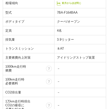
相場傾向
前月からほぼ同じ
型式
7BA-F164BAA
ボディタイプ
クーペ/オープン
定員
4名
排気量
3.9リッター
トランスミッション
８AT
主要燃費向上対策
アイドリングストップ装置
1000km走行時
？
－
燃費
100km走行時
？
－
必要燃料
CO2排出量
－
1万km走行時排出
？
CO2の吸収に
－