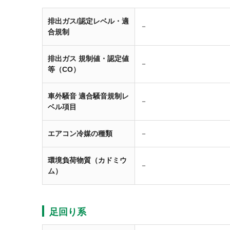
排出ガス/認定レベル・適
－
合規制
排出ガス 規制値・認定値
－
等（CO）
車外騒音 適合騒音規制レ
－
ベル項目
エアコン冷媒の種類
－
環境負荷物質（カドミウ
－
ム）
足回り系