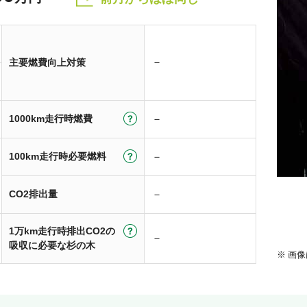
－
主要燃費向上対策
1000km走行時燃費
－
100km走行時必要燃料
－
CO2排出量
－
1万km走行時排出CO2の
－
吸収に必要な杉の木
画像