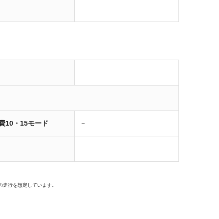
費10・15モード
－
の走行を想定しています。