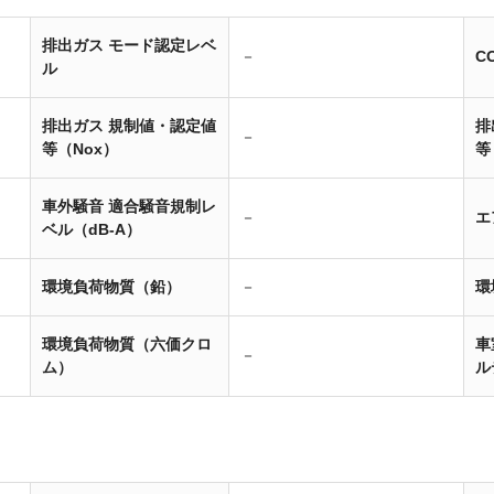
排出ガス モード認定レベ
－
C
ル
排出ガス 規制値・認定値
排
－
等（Nox）
等
車外騒音 適合騒音規制レ
－
エ
ベル（dB-A）
環境負荷物質（鉛）
－
環
環境負荷物質（六価クロ
車
－
ム）
ル