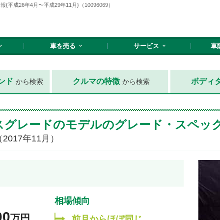
成26年4月〜平成29年11月}（10096069）
車を売る
サービス
車
ンド
クルマの特徴
ボディ
から検索
から検索
ベースグレードのモデルのグレード・スペッ
2017年11月）
相場傾向
00
万円
前月からほぼ同じ