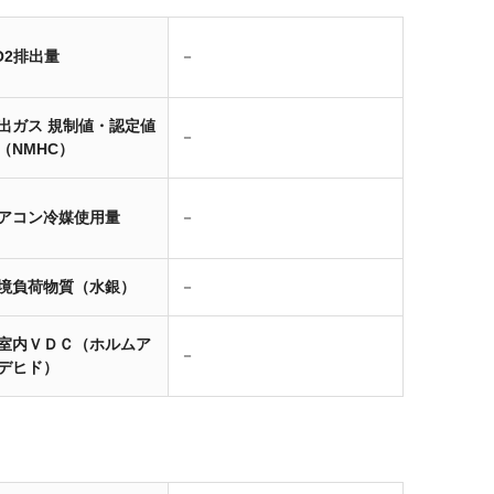
O2排出量
－
出ガス 規制値・認定値
－
（NMHC）
アコン冷媒使用量
－
境負荷物質（水銀）
－
室内ＶＤＣ（ホルムア
－
デヒド）