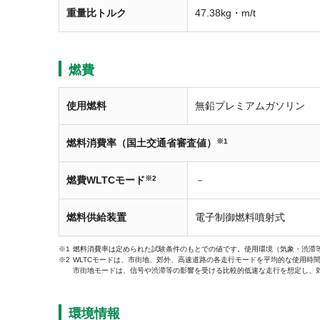
重量比トルク
47.38kg・m/t
燃費
使用燃料
無鉛プレミアムガソリン
燃料消費率（国土交通省審査値）
※1
燃費WLTCモード
※2
－
燃料供給装置
電子制御燃料噴射式
燃料消費率は定められた試験条件のもとでの値です。使用環境（気象・渋滞
WLTCモードは、市街地、郊外、高速道路の各走行モードを平均的な使用時
市街地モードは、信号や渋滞等の影響を受ける比較的低速な走行を想定し、
環境情報