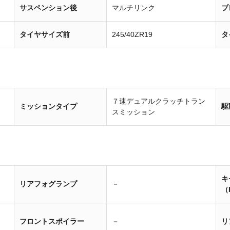
サスペンション後
マルチリンク
ブ
タイヤサイズ前
245/40ZR19
タ
７速デュアルクラッチトラン
ミッションタイプ
駆
スミッション
キ
リアフォグランプ
－
（
フロントスポイラー
－
リ