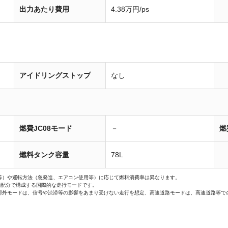
出力あたり費用
4.38万円/ps
アイドリングストップ
なし
燃費JC08モード
－
燃
燃料タンク容量
78L
等）や運転方法（急発進、エアコン使用等）に応じて燃料消費率は異なります。
間配分で構成する国際的な走行モードです。
郊外モードは、信号や渋滞等の影響をあまり受けない走行を想定、高速道路モードは、高速道路等で