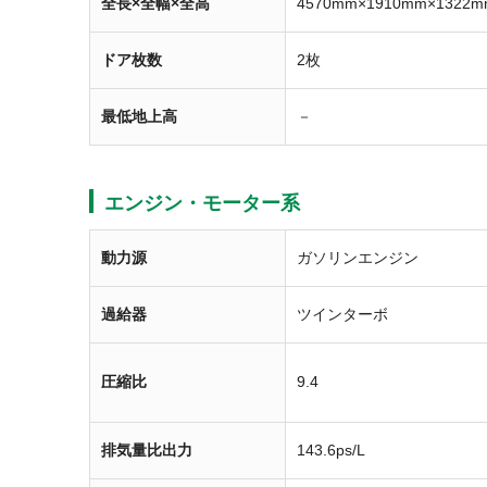
全長×全幅×全高
4570mm×1910mm×1322m
ドア枚数
2枚
最低地上高
－
エンジン・モーター系
動力源
ガソリンエンジン
過給器
ツインターボ
圧縮比
9.4
排気量比出力
143.6ps/L