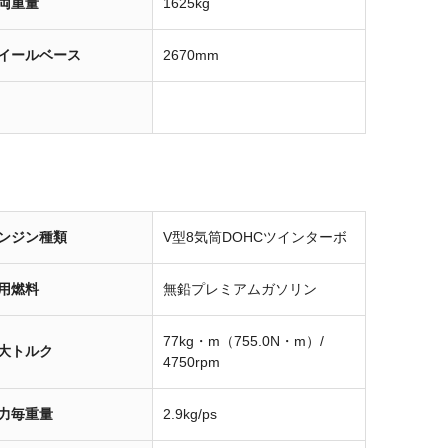
両重量
1625kg
イールベース
2670mm
ンジン種類
V型8気筒DOHCツインターボ
用燃料
無鉛プレミアムガソリン
77kg・m（755.0N・m）/
大トルク
4750rpm
力毎重量
2.9kg/ps