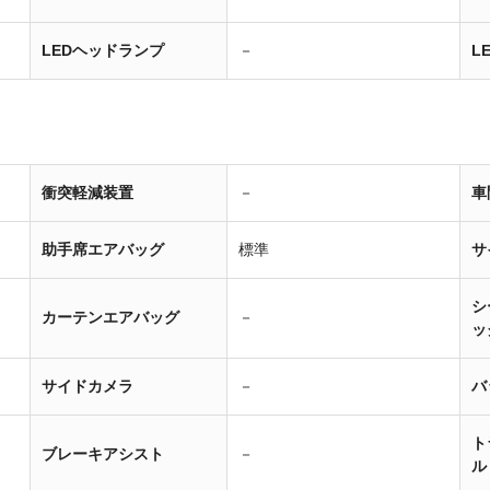
LEDヘッドランプ
－
L
衝突軽減装置
－
車
助手席エアバッグ
標準
サ
シ
カーテンエアバッグ
－
ッ
サイドカメラ
－
バ
ト
ブレーキアシスト
－
ル