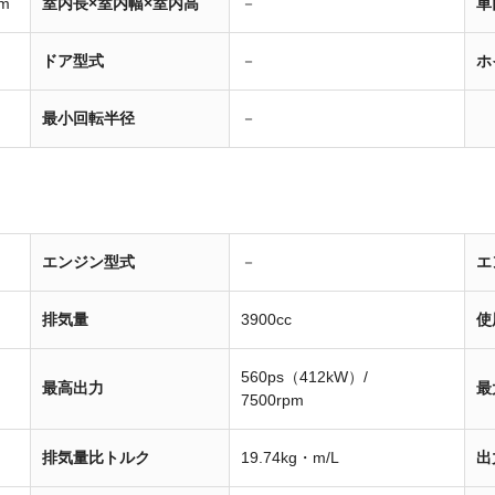
m
室内長×室内幅×室内高
－
車
ドア型式
－
ホ
最小回転半径
－
エンジン型式
－
エ
排気量
3900cc
使
560ps（412kW）/
最高出力
最
7500rpm
排気量比トルク
19.74kg・m/L
出