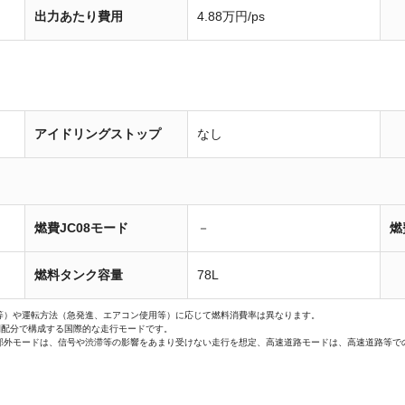
出力あたり費用
4.88万円/ps
アイドリングストップ
なし
燃費JC08モード
－
燃
燃料タンク容量
78L
等）や運転方法（急発進、エアコン使用等）に応じて燃料消費率は異なります。
間配分で構成する国際的な走行モードです。
郊外モードは、信号や渋滞等の影響をあまり受けない走行を想定、高速道路モードは、高速道路等で