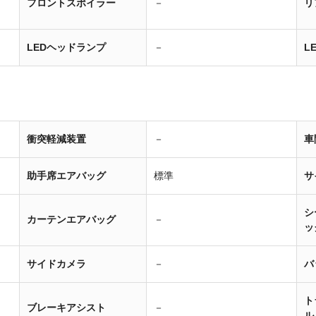
フロントスポイラー
－
リ
LEDヘッドランプ
－
L
衝突軽減装置
－
車
助手席エアバッグ
標準
サ
シ
カーテンエアバッグ
－
ッ
サイドカメラ
－
バ
ト
ブレーキアシスト
－
ル