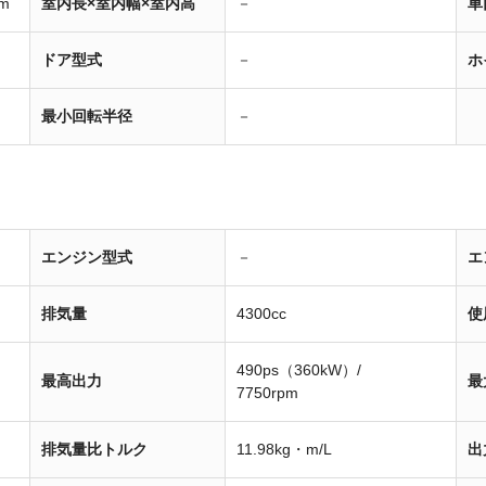
m
室内長×室内幅×室内高
－
車
ドア型式
－
ホ
最小回転半径
－
エンジン型式
－
エ
排気量
4300cc
使
490ps（360kW）/
最高出力
最
7750rpm
排気量比トルク
11.98kg・m/L
出