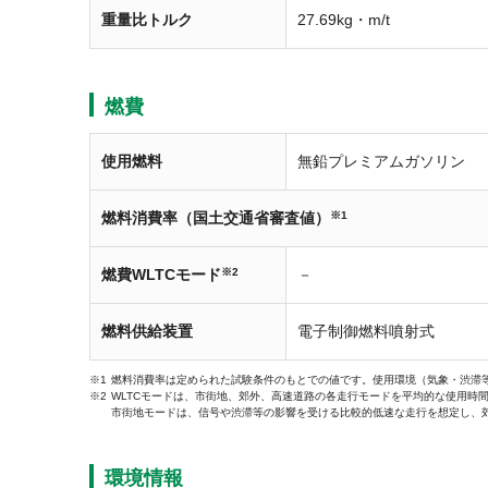
重量比トルク
27.69kg・m/t
燃費
使用燃料
無鉛プレミアムガソリン
燃料消費率（国土交通省審査値）
※1
燃費WLTCモード
※2
－
燃料供給装置
電子制御燃料噴射式
燃料消費率は定められた試験条件のもとでの値です。使用環境（気象・渋滞
WLTCモードは、市街地、郊外、高速道路の各走行モードを平均的な使用時
市街地モードは、信号や渋滞等の影響を受ける比較的低速な走行を想定し、
環境情報