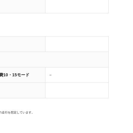
費10・15モード
－
の走行を想定しています。