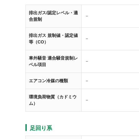
排出ガス/認定レベル・適
－
合規制
排出ガス 規制値・認定値
－
等（CO）
車外騒音 適合騒音規制レ
－
ベル項目
エアコン冷媒の種類
－
環境負荷物質（カドミウ
－
ム）
足回り系