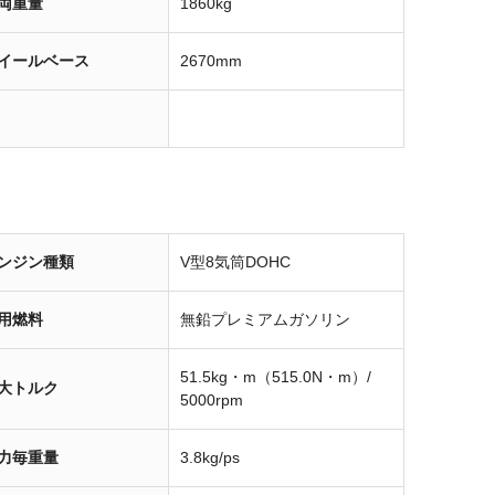
両重量
1860kg
イールベース
2670mm
ンジン種類
V型8気筒DOHC
用燃料
無鉛プレミアムガソリン
51.5kg・m（515.0N・m）/
大トルク
5000rpm
力毎重量
3.8kg/ps