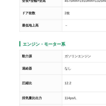
全長×全幅×全高
4575mm×1910mm×1325m
ドア枚数
2枚
最低地上高
－
エンジン・モーター系
動力源
ガソリンエンジン
過給器
なし
圧縮比
12.2
排気量比出力
114ps/L