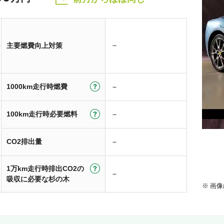
－
主要燃費向上対策
1000km走行時燃費
－
100km走行時必要燃料
－
CO2排出量
－
1万km走行時排出CO2の
－
吸収に必要な杉の木
画像