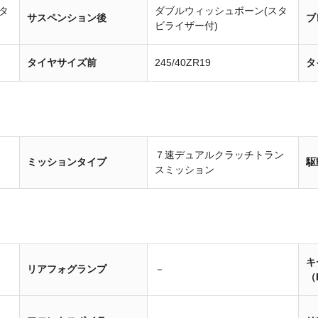
タ
ダブルウィッシュボーン(スタ
サスペンション後
ブ
ビライザー付)
タイヤサイズ前
245/40ZR19
タ
７速デュアルクラッチトラン
ミッションタイプ
駆
スミッション
キ
リアフォグランプ
－
（