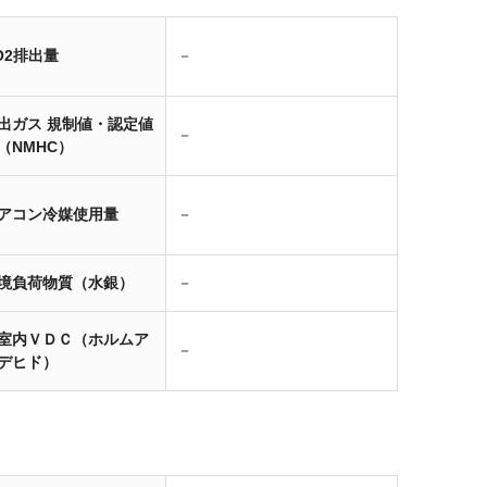
O2排出量
－
出ガス 規制値・認定値
－
（NMHC）
アコン冷媒使用量
－
境負荷物質（水銀）
－
室内ＶＤＣ（ホルムア
－
デヒド）