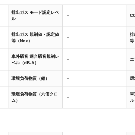
排出ガス モード認定レベ
－
C
ル
排出ガス 規制値・認定値
排
－
等（Nox）
等
車外騒音 適合騒音規制レ
－
エ
ベル（dB-A）
環境負荷物質（鉛）
－
環
環境負荷物質（六価クロ
車
－
ム）
ル