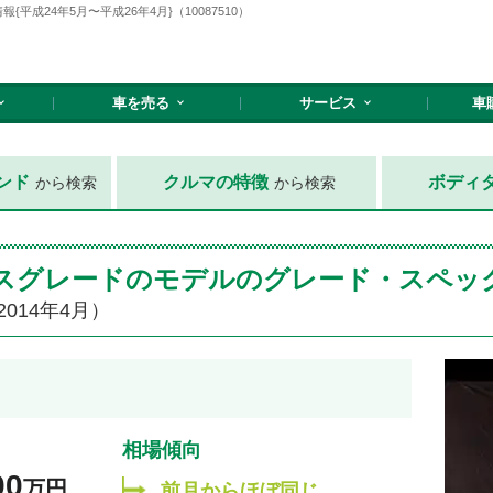
成24年5月〜平成26年4月}（10087510）
車を売る
サービス
車
ンド
クルマの特徴
ボディ
から検索
から検索
ベースグレードのモデルのグレード・スペッ
2014年4月）
相場傾向
00
万円
前月からほぼ同じ