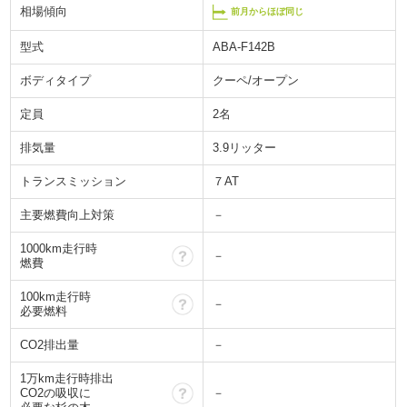
相場傾向
前月からほぼ同じ
型式
ABA-F142B
ボディタイプ
クーペ/オープン
定員
2名
排気量
3.9リッター
トランスミッション
７AT
主要燃費向上対策
－
1000km走行時
？
－
燃費
100km走行時
？
－
必要燃料
CO2排出量
－
1万km走行時排出
？
CO2の吸収に
－