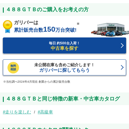
４８８ＧＴＢのご購入をお考えの方
ガリバーは
※
150
累計販売台数
万台突破!
毎日 約500台入荷！
中古車を探す
未公開在庫も含めご紹介します！
無料
相談
ガリバーに探してもらう
当社調べ2024年4月現在 創業からの累計販売台数
４８８ＧＴＢと同じ特徴の新車・中古車カタログ
走りを楽しむ
高級車