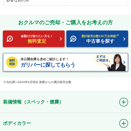
必要な杉の木
おクルマのご売却・ご購入をお考えの方
※
金額だけ知りたい方も！
累計販売台数150万台突破!
無料査定
中古車を探す
未公開在庫も含めご紹介します！
無料
ガリバーに探してもらう
相談
当社調べ2024年4月現在 創業からの累計販売台数
装備情報（スペック・燃費）
ボディカラー