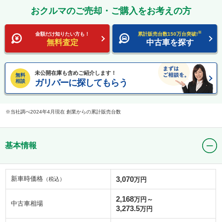
おクルマのご売却・ご購入をお考えの方
※
金額だけ知りたい方も！
累計販売台数150万台突破!
無料査定
中古車を探す
未公開在庫も含めご紹介します！
無料
ガリバーに探してもらう
相談
当社調べ2024年4月現在 創業からの累計販売台数
基本情報
新車時価格
3,070
（税込）
万円
2,168
万円～
中古車相場
3,273.5
万円