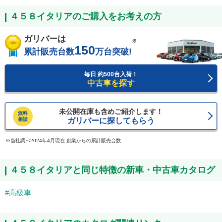
４５８イタリアのご購入をお考えの方
ガリバーは
※
150
累計販売台数
万台突破!
毎日 約500台入荷！
中古車を探す
未公開在庫も含めご紹介します！
無料
相談
ガリバーに探してもらう
当社調べ2024年4月現在 創業からの累計販売台数
４５８イタリアと同じ特徴の新車・中古車カタログ
高級車