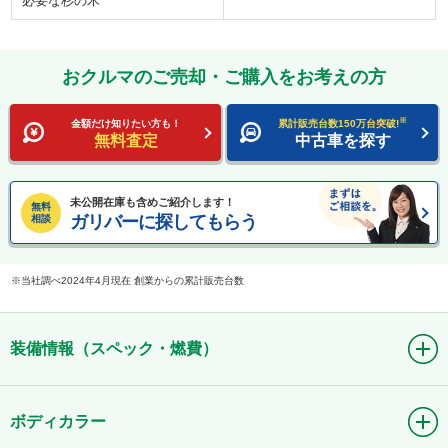
必要な杉の木
おクルマのご売却・ご購入をお考えの方
※
金額だけ知りたい方も！
累計販売台数150万台突破!
無料査定
中古車を探す
未公開在庫も含めご紹介します！
無料
ガリバーに探してもらう
相談
当社調べ2024年4月現在 創業からの累計販売台数
装備情報（スペック・燃費）
ボディカラー