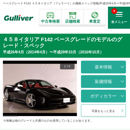
ベースグレード F142 ４５８イタリア（フェラーリ）の価格スペック情報{平成26年4月〜平成28年10
0
中古車検索
店舗検索
車査定
全メニュー
４５８イタリア F142 ベースグレードのモデルのグ
レード・スペック
平成26年4月（2014年4月）〜平成28年10月（2016年10月）
基本情報
1
/
5
装備情報
ボディカラー
写真をもっと見る
画像は他のグレードと共通のものを使用していることがあります。