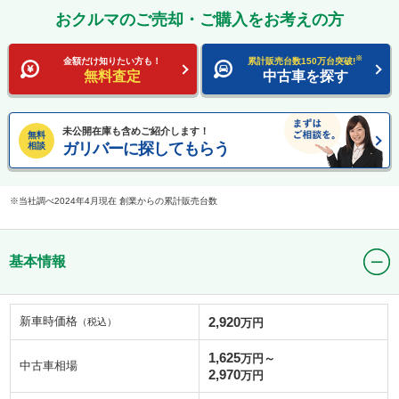
おクルマのご売却・ご購入をお考えの方
※
金額だけ知りたい方も！
累計販売台数150万台突破!
無料査定
中古車を探す
未公開在庫も含めご紹介します！
無料
ガリバーに探してもらう
相談
当社調べ2024年4月現在 創業からの累計販売台数
基本情報
新車時価格
2,920
（税込）
万円
1,625
万円～
中古車相場
2,970
万円