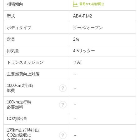
相場傾向
前月からほぼ同じ
型式
ABA-F142
ボディタイプ
クーペ/オープン
定員
2名
排気量
4.5リッター
トランスミッション
７AT
主要燃費向上対策
－
1000km走行時
？
－
燃費
100km走行時
？
－
必要燃料
CO2排出量
－
1万km走行時排出
？
CO2の吸収に
－