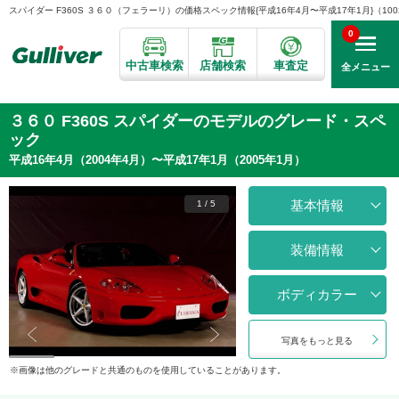
スパイダー F360S ３６０（フェラーリ）の価格スペック情報{平成16年4月〜平成17年1月}（1002
0
中古車検索
店舗検索
車査定
全メニュー
３６０ F360S スパイダーのモデルのグレード・スペ
ック
平成16年4月（2004年4月）〜平成17年1月（2005年1月）
基本情報
1
/
5
装備情報
ボディカラー
写真をもっと見る
画像は他のグレードと共通のものを使用していることがあります。