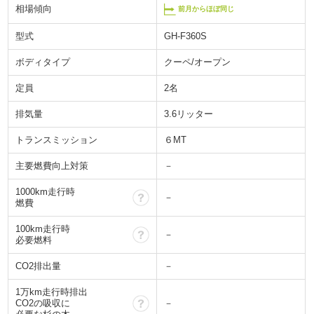
相場傾向
前月からほぼ同じ
型式
GH-F360S
ボディタイプ
クーペ/オープン
定員
2名
排気量
3.6リッター
トランスミッション
６MT
主要燃費向上対策
－
1000km走行時
？
－
燃費
100km走行時
？
－
必要燃料
CO2排出量
－
1万km走行時排出
？
CO2の吸収に
－