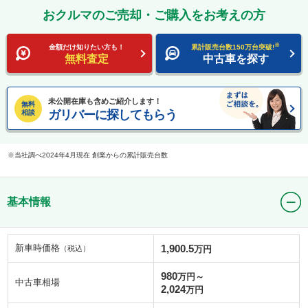
おクルマのご売却・ご購入をお考えの方
※
金額だけ知りたい方も！
累計販売台数150万台突破!
無料査定
中古車を探す
未公開在庫も含めご紹介します！
無料
ガリバーに探してもらう
相談
当社調べ2024年4月現在 創業からの累計販売台数
基本情報
新車時価格
1,900.5
（税込）
万円
980
万円～
中古車相場
2,024
万円