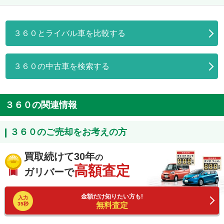
３６０とライバル車を比較する
３６０の中古車を検索する
３６０の関連情報
３６０のご売却をお考えの方
買取続けて30年
の
高額査定
ガリバーで
金額だけ知りたい方も!
入力
35秒
無料査定