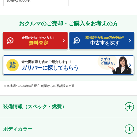
必要な杉の木
おクルマのご売却・ご購入をお考えの方
※
金額だけ知りたい方も！
累計販売台数150万台突破!
無料査定
中古車を探す
未公開在庫も含めご紹介します！
無料
ガリバーに探してもらう
相談
当社調べ2024年4月現在 創業からの累計販売台数
装備情報（スペック・燃費）
ボディカラー