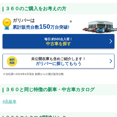
３６０のご購入をお考えの方
ガリバーは
※
150
累計販売台数
万台突破!
毎日 約500台入荷！
中古車を探す
未公開在庫も含めご紹介します！
無料
相談
ガリバーに探してもらう
当社調べ2024年4月現在 創業からの累計販売台数
３６０と同じ特徴の新車・中古車カタログ
高級車