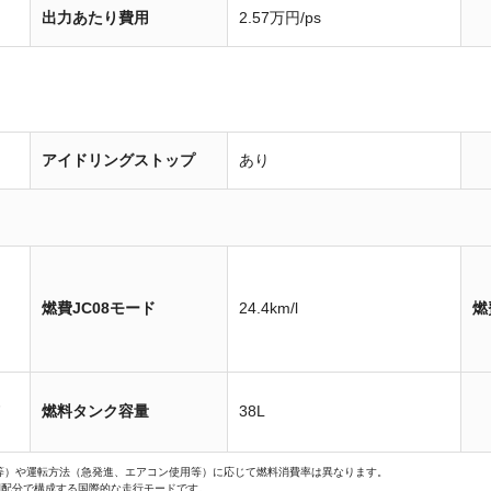
出力あたり費用
2.57万円/ps
アイドリングストップ
あり
燃費JC08モード
24.4km/l
燃
装
燃料タンク容量
38L
等）や運転方法（急発進、エアコン使用等）に応じて燃料消費率は異なります。
間配分で構成する国際的な走行モードです。