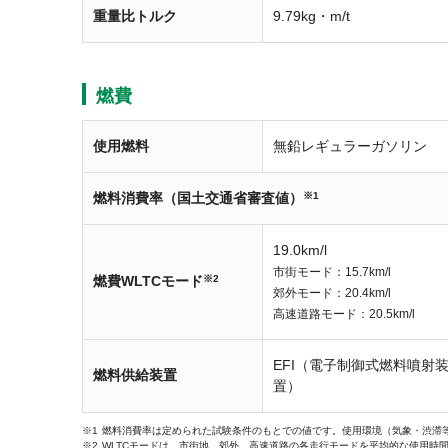
重量比トルク
9.79kg・m/t
燃費
使用燃料
無鉛レギュラーガソリン
燃料消費率（国土交通省審査値）
※1
19.0km/l
市街モード：15.7km/l
燃費WLTCモード
※2
郊外モード：20.4km/l
高速道路モード：20.5km/l
EFI（電子制御式燃料噴射
燃料供給装置
置）
燃料消費率は定められた試験条件のもとでの値です。使用環境（気象・渋滞
WLTCモードは、市街地、郊外、高速道路の各走行モードを平均的な使用時