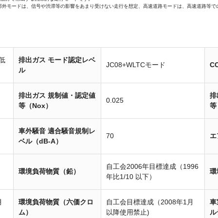
郊外モードは、信号や渋滞等の影響をあまり受けない走行を想定、高速道路モードは、高速道路等で
低
排出ガス モード認定レベ
JC08+WLTCモード
C
ル
排出ガス 規制値・認定値
排
0.025
等（Nox）
等
車外騒音 適合騒音規制レ
70
エ
ベル（dB-A）
自工会2006年目標達成（1996
環境負荷物質（鉛）
環
年比1/10 以下）
月
環境負荷物質（六価クロ
自工会目標達成（2008年1月
車
ム）
以降使用禁止)
ル