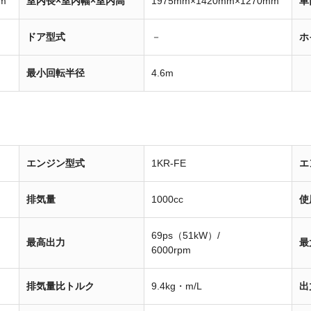
m
室内長×室内幅×室内高
1975mm×1420mm×1270mm
車
ドア型式
－
ホ
最小回転半径
4.6m
エンジン型式
1KR-FE
エ
排気量
1000cc
使
69ps（51kW）/
最高出力
最
6000rpm
排気量比トルク
9.4kg・m/L
出