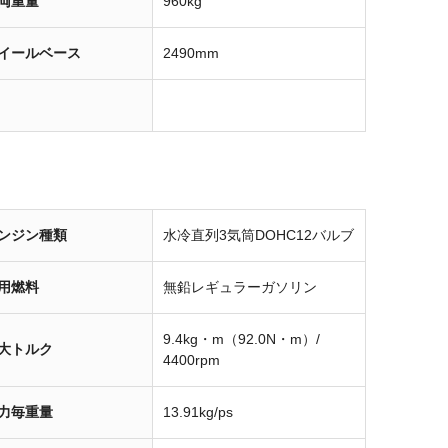
両重量
960kg
イールベース
2490mm
ンジン種類
水冷直列3気筒DOHC12バルブ
用燃料
無鉛レギュラーガソリン
9.4kg・m（92.0N・m）/
大トルク
4400rpm
力毎重量
13.91kg/ps