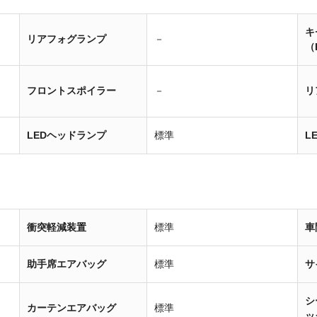
キ
リアフォグランプ
－
（
フロントスポイラー
－
リ
LEDヘッドランプ
標準
L
衝突軽減装置
標準
車
助手席エアバッグ
標準
サ
シ
カーテンエアバッグ
標準
ッ