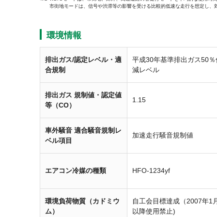
市街地モードは、信号や渋滞等の影響を受ける比較的低速な走行を想定し、
環境情報
排出ガス/認定レベル・適
平成30年基準排出ガス50％
合規制
減レベル
排出ガス 規制値・認定値
1.15
等（CO）
車外騒音 適合騒音規制レ
加速走行騒音規制値
ベル項目
エアコン冷媒の種類
HFO-1234yf
環境負荷物質（カドミウ
自工会目標達成（2007年1
ム）
以降使用禁止)