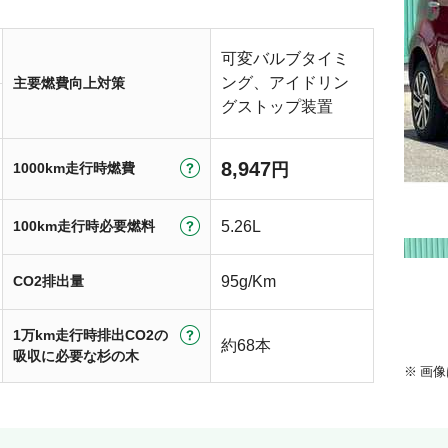
可変バルブタイミ
ング、アイドリン
主要燃費向上対策
グストップ装置
8,947
1000km走行時燃費
円
100km走行時必要燃料
5.26L
CO2排出量
95g/Km
1万km走行時排出CO2の
約68本
吸収に必要な杉の木
画像