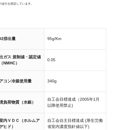
の走行を想定しています。
O2排出量
95g/Km
出ガス 規制値・認定値
0.05
（NMHC）
アコン冷媒使用量
340g
自工会目標達成（2005年1月
境負荷物質（水銀）
以降使用禁止)
室内ＶＤＣ（ホルムア
自工会自主目標達成 (厚生労働
デヒド）
省室内濃度指針値以下)