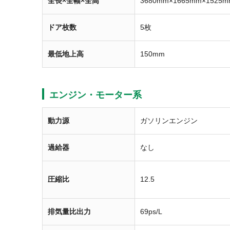
全長×全幅×全高
3680mm×1665mm×1525m
ドア枚数
5枚
最低地上高
150mm
エンジン・モーター系
動力源
ガソリンエンジン
過給器
なし
圧縮比
12.5
排気量比出力
69ps/L