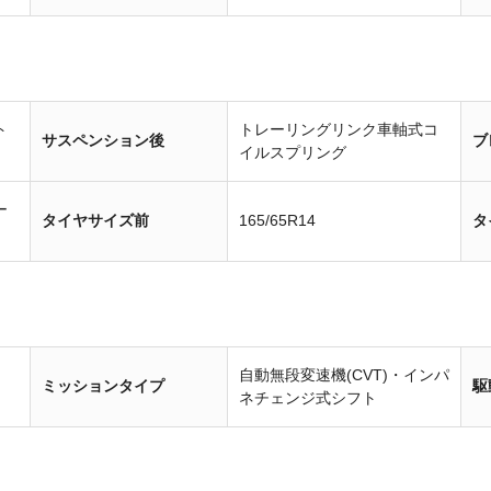
ト
トレーリングリンク車軸式コ
サスペンション後
ブ
イルスプリング
ー
タイヤサイズ前
165/65R14
タ
自動無段変速機(CVT)・インパ
ミッションタイプ
駆
ネチェンジ式シフト