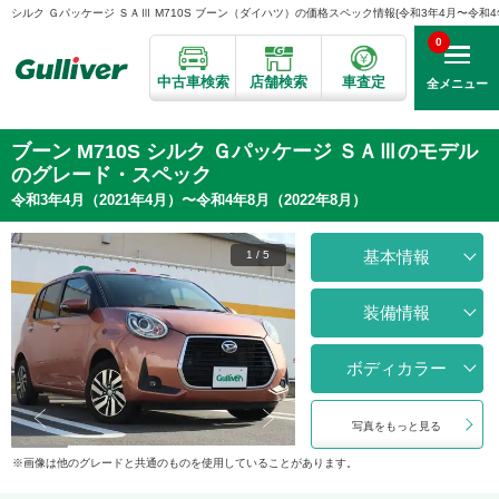
シルク Ｇパッケージ ＳＡⅢ M710S ブーン（ダイハツ）の価格スペック情報{令和3年4月〜令和4年8
0
中古車検索
店舗検索
車査定
全メニュー
ブーン M710S シルク Ｇパッケージ ＳＡⅢのモデル
のグレード・スペック
令和3年4月（2021年4月）〜令和4年8月（2022年8月）
基本情報
1
/
5
装備情報
ボディカラー
写真をもっと見る
画像は他のグレードと共通のものを使用していることがあります。