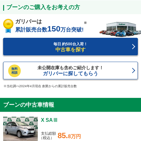
ブーンのご購入をお考えの方
ガリバーは
※
150
累計販売台数
万台突破!
毎日 約500台入荷！
中古車を探す
未公開在庫も含めご紹介します！
無料
相談
ガリバーに探してもらう
当社調べ2024年4月現在 創業からの累計販売台数
ブーンの中古車情報
X SAⅢ
支払総額
85.
8万円
（税込）