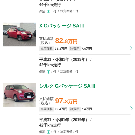
44千km走行
法定整備
付
保証
付
X Gパッケージ SAⅢ
支払総額
82.
8万円
（税込）
車両価格
75
.4万円
諸費用
7
.4万円
平成31・令和1年（2019年）
42千km走行
法定整備
付
保証
付
シルク Gパッケージ SAⅢ
支払総額
97.
8万円
（税込）
車両価格
90
.4万円
諸費用
7
.4万円
平成31・令和1年（2019年）
42千km走行
法定整備
付
保証
付