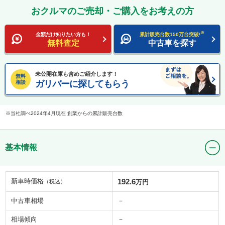
おクルマのご売却・ご購入をお考えの方
※
金額だけ知りたい方も！
累計販売台数150万台突破!
無料査定
中古車を探す
未公開在庫も含めご紹介します！
無料
ガリバーに探してもらう
相談
当社調べ2024年4月現在 創業からの累計販売台数
基本情報
新車時価格
192.6
（税込）
万円
中古車相場
－
相場傾向
－