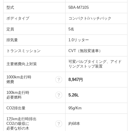
型式
5BA-M710S
ボディタイプ
コンパクト/ハッチバック
定員
5名
排気量
1.0リッター
トランスミッション
CVT（無段変速車）
可変バルブタイミング、アイド
主要燃費向上対策
リングストップ装置
1000km走行時
？
8,947
円
燃費
100km走行時
？
5.26
L
必要燃料
CO2排出量
95g/Km
1万km走行時排出
？
CO2の吸収に
約68本
必要な杉の木