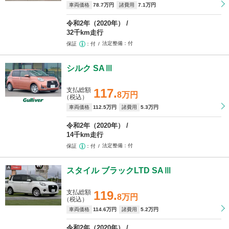
車両価格
78
.7万円
諸費用
7
.1万円
令和2年（2020年）
32千km走行
法定整備
付
保証
付
シルク SAⅢ
支払総額
117.
8万円
（税込）
車両価格
112
.5万円
諸費用
5
.3万円
令和2年（2020年）
14千km走行
法定整備
付
保証
付
スタイル ブラックLTD SAⅢ
支払総額
119.
8万円
（税込）
車両価格
114
.6万円
諸費用
5
.2万円
令和2年（2020年）