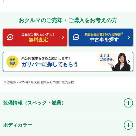
おクルマのご売却・ご購入をお考えの方
※
金額だけ知りたい方も！
累計販売台数150万台突破!
無料査定
中古車を探す
未公開在庫も含めご紹介します！
無料
ガリバーに探してもらう
相談
当社調べ2024年4月現在 創業からの累計販売台数
装備情報（スペック・燃費）
ボディカラー