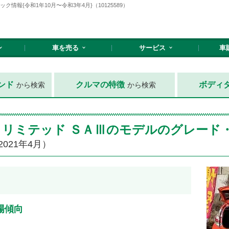
情報{令和1年10月〜令和3年4月}（10125589）
車を売る
サービス
車
ンド
クルマの特徴
ボディ
から検索
から検索
ラックリミテッド ＳＡⅢのモデルのグレード
2021年4月）
場傾向