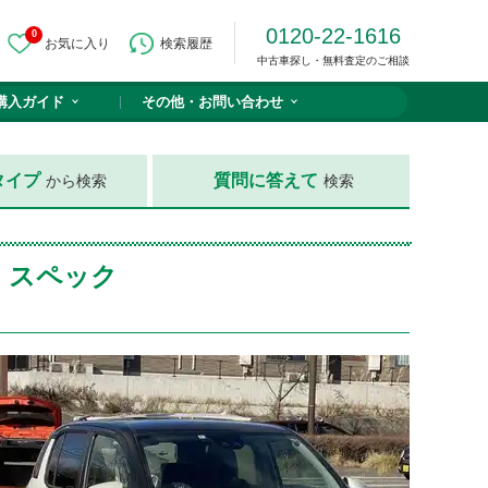
0120-22-1616
0
お気に入り
検索履歴
中古車探し・無料査定のご相談
購入ガイド
その他・
お問い合わせ
タイプ
質問に答えて
から検索
検索
・スペック