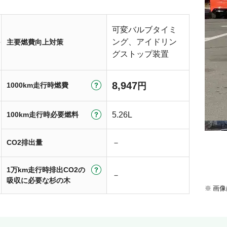
可変バルブタイミ
ング、アイドリン
主要燃費向上対策
グストップ装置
8,947
1000km走行時燃費
円
100km走行時必要燃料
5.26L
CO2排出量
－
1万km走行時排出CO2の
－
吸収に必要な杉の木
画像