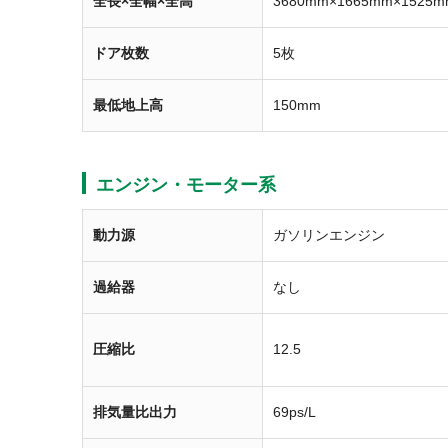
全長×全幅×全高
3680mm×1665mm×1525m
ドア枚数
5枚
最低地上高
150mm
エンジン・モーター系
動力源
ガソリンエンジン
過給器
なし
圧縮比
12.5
排気量比出力
69ps/L