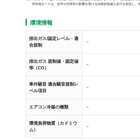
市街地モードは、信号や渋滞等の影響を受ける比較的低速な走行を想定し、
環境情報
排出ガス/認定レベル・適
－
合規制
排出ガス 規制値・認定値
－
等（CO）
車外騒音 適合騒音規制レ
－
ベル項目
エアコン冷媒の種類
－
環境負荷物質（カドミウ
－
ム）