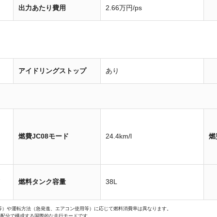
出力あたり費用
2.66万円/ps
アイドリングストップ
あり
燃費JC08モード
24.4km/l
燃
装
燃料タンク容量
38L
等）や運転方法（急発進、エアコン使用等）に応じて燃料消費率は異なります。
間配分で構成する国際的な走行モードです。