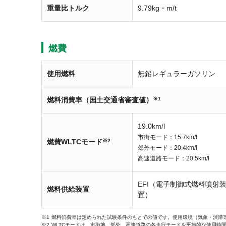
重量比トルク
9.79kg・m/t
燃費
使用燃料
無鉛レギュラーガソリン
燃料消費率（国土交通省審査値）
※1
19.0km/l
市街モード：15.7km/l
燃費WLTCモード
※2
郊外モード：20.4km/l
高速道路モード：20.5km/l
EFI（電子制御式燃料噴射
燃料供給装置
置）
燃料消費率は定められた試験条件のもとでの値です。使用環境（気象・渋滞
WLTCモードは、市街地、郊外、高速道路の各走行モードを平均的な使用時