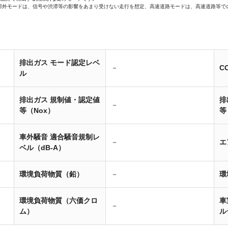
郊外モードは、信号や渋滞等の影響をあまり受けない走行を想定、高速道路モードは、高速道路等で
排出ガス モード認定レベ
－
C
ル
排出ガス 規制値・認定値
排
－
等（Nox）
等
車外騒音 適合騒音規制レ
－
エ
ベル（dB-A）
環境負荷物質（鉛）
－
環
環境負荷物質（六価クロ
車
－
ム）
ル