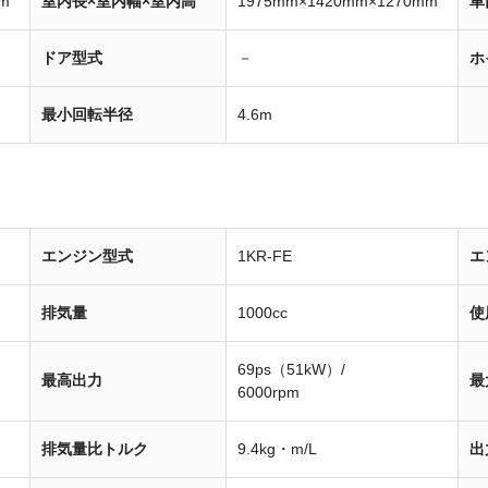
m
室内長×室内幅×室内高
1975mm×1420mm×1270mm
車
ドア型式
－
ホ
最小回転半径
4.6m
エンジン型式
1KR-FE
エ
排気量
1000cc
使
69ps（51kW）/
最高出力
最
6000rpm
排気量比トルク
9.4kg・m/L
出