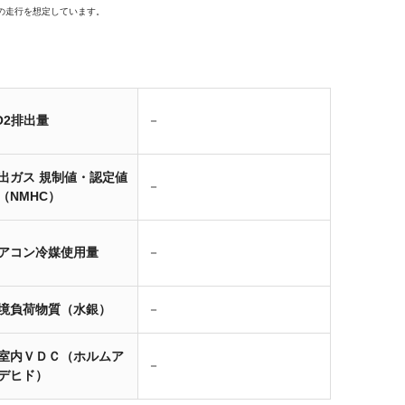
の走行を想定しています。
O2排出量
－
出ガス 規制値・認定値
－
（NMHC）
アコン冷媒使用量
－
境負荷物質（水銀）
－
室内ＶＤＣ（ホルムア
－
デヒド）