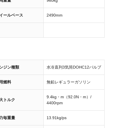
両重量
960kg
イールベース
2490mm
ンジン種類
水冷直列3気筒DOHC12バルブ
用燃料
無鉛レギュラーガソリン
9.4kg・m（92.0N・m）/
大トルク
4400rpm
力毎重量
13.91kg/ps