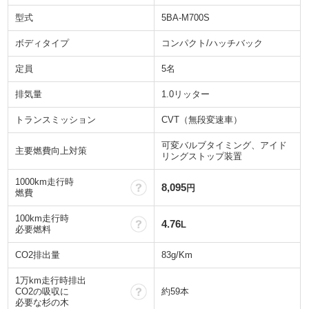
型式
5BA-M700S
ボディタイプ
コンパクト/ハッチバック
定員
5名
排気量
1.0リッター
トランスミッション
CVT（無段変速車）
可変バルブタイミング、アイド
主要燃費向上対策
リングストップ装置
1000km走行時
？
8,095
円
燃費
100km走行時
？
4.76
L
必要燃料
CO2排出量
83g/Km
1万km走行時排出
？
CO2の吸収に
約59本
必要な杉の木