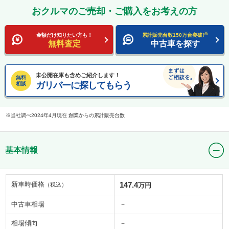
おクルマのご売却・ご購入をお考えの方
※
金額だけ知りたい方も！
累計販売台数150万台突破!
無料査定
中古車を探す
未公開在庫も含めご紹介します！
無料
ガリバーに探してもらう
相談
当社調べ2024年4月現在 創業からの累計販売台数
基本情報
新車時価格
147.4
（税込）
万円
中古車相場
－
相場傾向
－