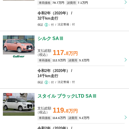
車両価格
78
.7万円
諸費用
7
.1万円
令和2年（2020年）
32千km走行
法定整備
付
保証
付
シルク SAⅢ
支払総額
117.
8万円
（税込）
車両価格
112
.5万円
諸費用
5
.3万円
令和2年（2020年）
14千km走行
法定整備
付
保証
付
スタイル ブラックLTD SAⅢ
支払総額
119.
8万円
（税込）
車両価格
114
.6万円
諸費用
5
.2万円
令和2年（2020年）