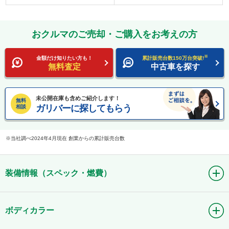
おクルマのご売却・ご購入をお考えの方
※
金額だけ知りたい方も！
累計販売台数150万台突破!
無料査定
中古車を探す
未公開在庫も含めご紹介します！
無料
ガリバーに探してもらう
相談
当社調べ2024年4月現在 創業からの累計販売台数
装備情報（スペック・燃費）
ボディカラー