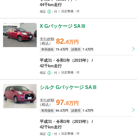
44千km走行
法定整備
付
保証
付
X Gパッケージ SAⅢ
支払総額
82.
8万円
（税込）
車両価格
75
.4万円
諸費用
7
.4万円
平成31・令和1年（2019年）
42千km走行
法定整備
付
保証
付
シルク Gパッケージ SAⅢ
支払総額
97.
8万円
（税込）
車両価格
90
.4万円
諸費用
7
.4万円
平成31・令和1年（2019年）
42千km走行
法定整備
付
保証
付