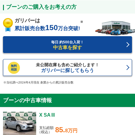
ブーンのご購入をお考えの方
ガリバーは
※
150
累計販売台数
万台突破!
毎日 約500台入荷！
中古車を探す
未公開在庫も含めご紹介します！
無料
相談
ガリバーに探してもらう
当社調べ2024年4月現在 創業からの累計販売台数
ブーンの中古車情報
X SAⅢ
支払総額
85.
8万円
（税込）