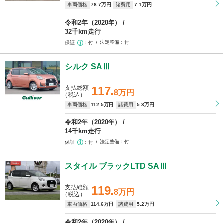
車両価格
78
.7万円
諸費用
7
.1万円
令和2年（2020年）
32千km走行
法定整備
付
保証
付
シルク SAⅢ
支払総額
117.
8万円
（税込）
車両価格
112
.5万円
諸費用
5
.3万円
令和2年（2020年）
14千km走行
法定整備
付
保証
付
スタイル ブラックLTD SAⅢ
支払総額
119.
8万円
（税込）
車両価格
114
.6万円
諸費用
5
.2万円
令和2年（2020年）