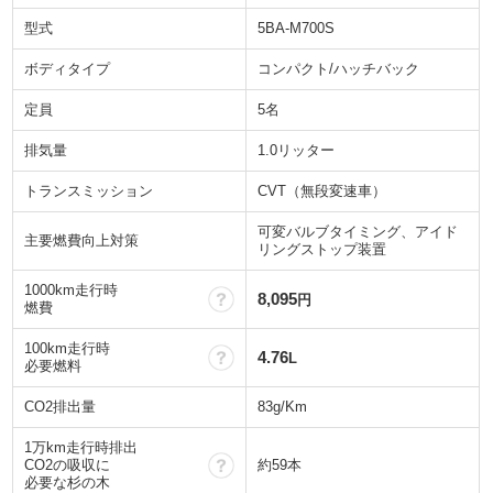
型式
5BA-M700S
ボディタイプ
コンパクト/ハッチバック
定員
5名
排気量
1.0リッター
トランスミッション
CVT（無段変速車）
可変バルブタイミング、アイド
主要燃費向上対策
リングストップ装置
1000km走行時
？
8,095
円
燃費
100km走行時
？
4.76
L
必要燃料
CO2排出量
83g/Km
1万km走行時排出
？
CO2の吸収に
約59本
必要な杉の木