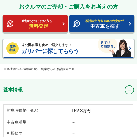
おクルマのご売却・ご購入をお考えの方
※
金額だけ知りたい方も！
累計販売台数150万台突破!
無料査定
中古車を探す
未公開在庫も含めご紹介します！
無料
ガリバーに探してもらう
相談
当社調べ2024年4月現在 創業からの累計販売台数
基本情報
新車時価格
152.3
（税込）
万円
中古車相場
－
相場傾向
－