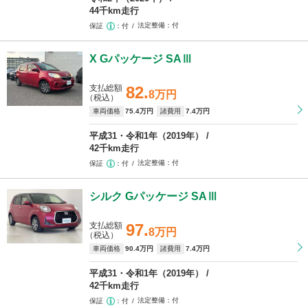
44千km走行
法定整備
付
保証
付
X Gパッケージ SAⅢ
支払総額
82.
8万円
（税込）
車両価格
75
.4万円
諸費用
7
.4万円
平成31・令和1年（2019年）
42千km走行
法定整備
付
保証
付
シルク Gパッケージ SAⅢ
支払総額
97.
8万円
（税込）
車両価格
90
.4万円
諸費用
7
.4万円
平成31・令和1年（2019年）
42千km走行
法定整備
付
保証
付