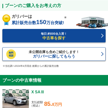
ブーンのご購入をお考えの方
ガリバーは
※
150
累計販売台数
万台突破!
毎日 約500台入荷！
中古車を探す
未公開在庫も含めご紹介します！
無料
相談
ガリバーに探してもらう
当社調べ2024年4月現在 創業からの累計販売台数
ブーンの中古車情報
X SAⅢ
支払総額
85.
8万円
（税込）