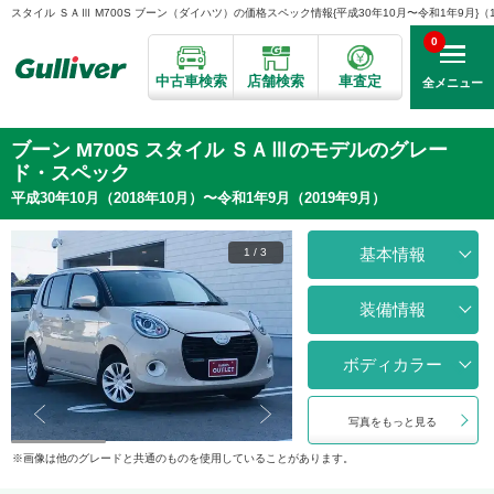
スタイル ＳＡⅢ M700S ブーン（ダイハツ）の価格スペック情報{平成30年10月〜令和1年9月}（10
0
中古車検索
店舗検索
車査定
全メニュー
ブーン M700S スタイル ＳＡⅢのモデルのグレー
ド・スペック
平成30年10月（2018年10月）〜令和1年9月（2019年9月）
基本情報
1
/
3
装備情報
ボディカラー
写真をもっと見る
画像は他のグレードと共通のものを使用していることがあります。