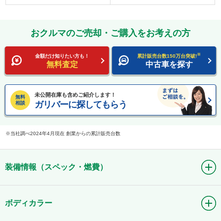
おクルマのご売却・ご購入をお考えの方
※
金額だけ知りたい方も！
累計販売台数150万台突破!
無料査定
中古車を探す
未公開在庫も含めご紹介します！
無料
ガリバーに探してもらう
相談
当社調べ2024年4月現在 創業からの累計販売台数
装備情報（スペック・燃費）
ボディカラー