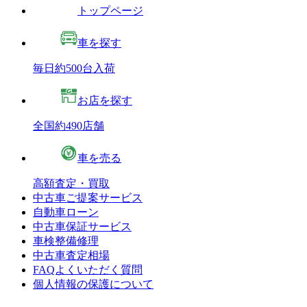
トップページ
車を探す
毎日約500台入荷
お店を探す
全国約490店舗
車を売る
高額査定・買取
中古車ご提案サービス
自動車ローン
中古車保証サービス
車検整備修理
中古車査定相場
FAQよくいただく質問
個人情報の保護について