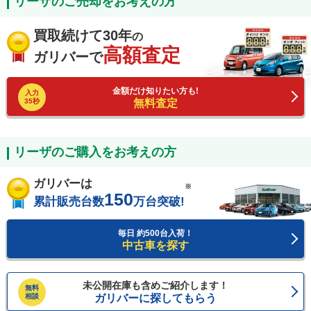
リーザのご売却をお考えの方
買取続けて30年
の
高額査定
ガリバーで
金額だけ知りたい方も!
入力
35秒
無料査定
リーザのご購入をお考えの方
ガリバーは
※
150
累計販売台数
万台突破!
毎日 約500台入荷！
中古車を探す
未公開在庫も含めご紹介します！
無料
相談
ガリバーに探してもらう