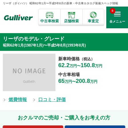
リーザ（ダイハツ） 昭和62年1月〜平成5年8月の新車・中古車カタログ装備スペック情報
0
中古車検索
店舗検索
車査定
全メニュー
リーザのモデル・グレード
昭和62年1月(1987年1月)〜平成5年8月(1993年8月)
新車時価格
（税込）
62.2
150.8
万円〜
万円
中古車相場
65
200.8
万円〜
万円
燃費情報
口コミ・評価
おクルマのご売却・ご購入をお考えの方