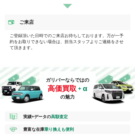
ご来店
ご登録頂いた日時でのご来店お待ちしております。万が一予
約をお取りできない場合は、担当スタッフよりご連絡をさせ
て頂きます。
ガリバーならではの
高価買取
の魅力
実績+データの
高額査定
豊富な在庫
乗り換えも便利