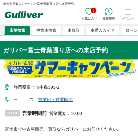
車査定買取ならガリバー富士青葉通り店へ来店予約
0
メニュー
お気に入り
検索履歴
店舗検索
中古車検索
車買取
車購入ガイド
ローン
ガリバー富士青葉通り店
への来店予約
静岡県富士市中島393-1
営業日・営業時間
ー
営業時間前
営業開始
：
10:00
CLOSE
富士市
で中古車販売・買取ならガリバーにお任せください。