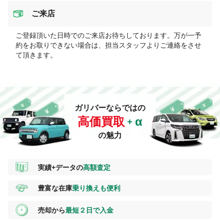
ご来店
ご登録頂いた日時でのご来店お待ちしております。万が一予
約をお取りできない場合は、担当スタッフよりご連絡をさせ
て頂きます。
ガリバーならではの
高価買取
の魅力
実績+データの
高額査定
豊富な在庫
乗り換えも便利
売却から
最短２日で入金