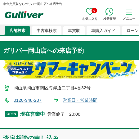
車査定買取ならガリバー岡山店へ来店予約
0
メニュー
お気に入り
検索履歴
店舗検索
中古車検索
車買取
車購入ガイド
ローン
ガリバー岡山店
への来店予約
岡山県岡山市南区海岸通二丁目4番32号
0120-948-207
営業日・営業時間
現在営業中
営業終了
：
20:00
OPEN
査定相談の申し込み