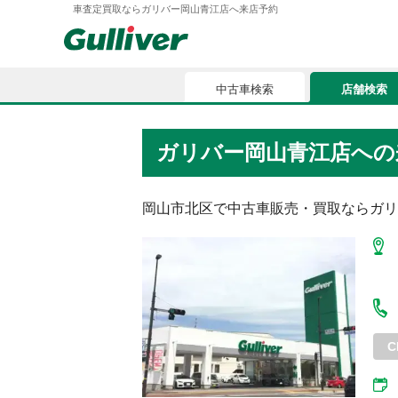
車査定買取ならガリバー岡山青江店へ来店予約
中古車検索
店舗検索
中古車検索
店舗検索
ガリバー岡山青江店
への
車買取
お気に入
車購入ガイド
岡山市北区
で中古車販売・買取ならガリ
ローン
車検整備
お客様の評価
C