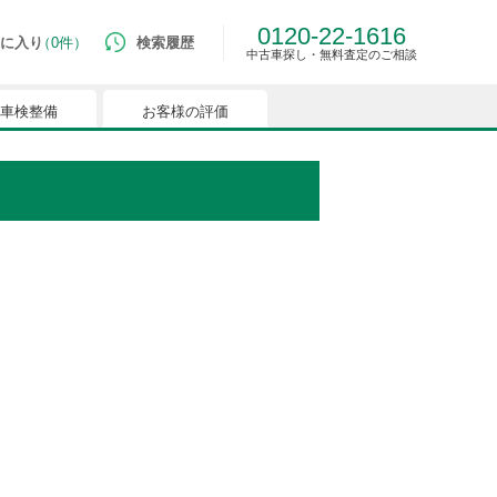
0120-22-1616
に入り
0件
検索履歴
中古車探し・無料査定のご相談
車検整備
お客様の評価
ルマはございません。
つでも簡単に比較ができるようになります。
能を有効にしてください。