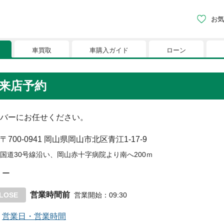
お気
車買取
車購入ガイド
ローン
現在、お気に入りに登録されているおク
来店予約
りに登録すると、あなただけのお気に入りのクルマリストでい
バーにお任せください。
※「お気に入り」の登録を可能にするためにCookie機
〒700-0941
岡山県岡山市北区青江1-17-9
国道30号線沿い、岡山赤十字病院より南へ200ｍ
ー
営業時間前
LOSE
営業開始
：
09:30
営業日・営業時間