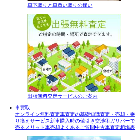
車下取りと車買い取りの違い
出張無料査定サービスのご案内
車買取
オンライン無料査定
車査定の基礎知識
査定・売却・乗
り換えサービス
新車購入時の値引き交渉術
ガリバーで
売るメリット
車売却よくあるご質問
中古車査定相場表