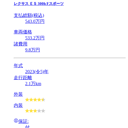
レクサス
ＥＳ 300h Fスポーツ
支払総額(税込)
543
.0
万円
車両価格
533
.2
万円
諸費用
9
.8
万円
年式
2023(令5)年
走行距離
2.1万km
外装
内装
保証:
付