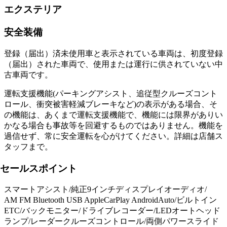
エクステリア
安全装備
登録（届出）済未使用車と表示されている車両は、初度登録
（届出）された車両で、使用または運行に供されていない中
古車両です。
運転支援機能(パーキングアシスト、追従型クルーズコント
ロール、衝突被害軽減ブレーキなど)の表示がある場合、そ
の機能は、あくまで運転支援機能で、機能には限界がありい
かなる場合も事故等を回避するものではありません。機能を
過信せず、常に安全運転を心がけてください。詳細は店舗ス
タッフまで。
セールスポイント
スマートアシスト/純正9インチディスプレイオーディオ/
AM FM Bluetooth USB AppleCarPlay AndroidAuto/ビルトイン
ETC/バックモニター/ドライブレコーダー/LEDオートヘッド
ランプ/レーダークルーズコントロール/両側パワースライド