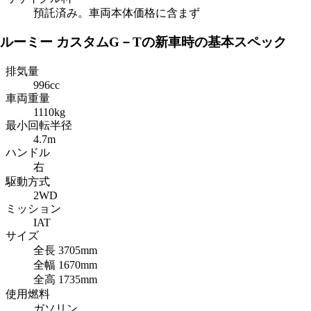
預託済み。車両本体価格に含まず
ルーミー カスタムG－Tの新車時の基本スペック
排気量
996cc
車両重量
1110kg
最小回転半径
4.7m
ハンドル
右
駆動方式
2WD
ミッション
IAT
サイズ
全長
3705mm
全幅
1670mm
全高
1735mm
使用燃料
ガソリン