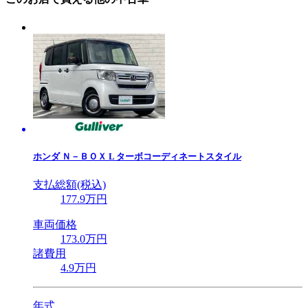
ホンダ
Ｎ－ＢＯＸ L ターボコーディネートスタイル
支払総額(税込)
177
.9
万円
車両価格
173
.0
万円
諸費用
4
.9
万円
年式