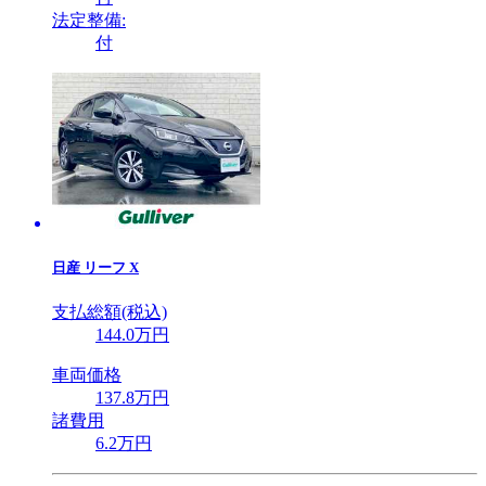
法定整備:
付
日産
リーフ X
支払総額(税込)
144
.0
万円
車両価格
137
.8
万円
諸費用
6
.2
万円