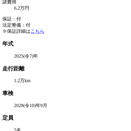
諸費用
6
.2
万円
保証：付
法定整備：付
※保証詳細は
こちら
年式
2025(令7)年
走行距離
1.2万km
車検
2028(令10)年9月
定員
5名