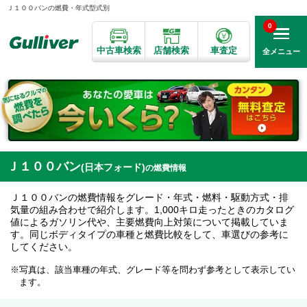
Ｊ１００バンの燃費・年式型式別
0
中古車検索
店舗検索
車査定
全メニュー
Ｊ１００バン
(日本フォード)
の燃費情報
Ｊ１００バンの燃費情報をグレード・年式・燃料・駆動方式・排
気量の組み合わせで紹介します。1,000キロ走ったときのカタログ
値によるガソリン代や、主要燃費向上対策について掲載していま
す。同じボディタイプの車種と燃費比較をして、車選びの参考に
してください。
写真は、該当車種の年式、グレード等を問わず参考として表示してい
ます。