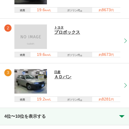
19.6
8673
km/L
約
円
燃費
ガソリン代
※
トヨタ
2
プロボックス
19.6
8673
km/L
約
円
燃費
ガソリン代
※
日産
3
ＡＤバン
19.2
8281
km/L
約
円
燃費
ガソリン代
※
4位〜10位を表示する