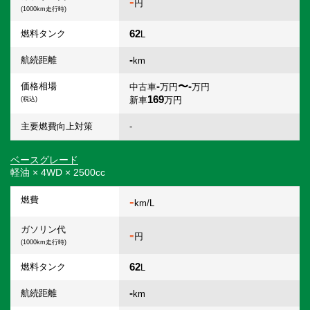
-
円
(1000km走行時)
62
燃料タンク
L
-
航続距離
km
-
〜-
価格相場
中古車
万円
万円
169
新車
万円
(税込)
主要燃費向上対策
-
ベースグレード
軽油 × 4WD × 2500cc
-
燃費
km/L
ガソリン代
-
円
(1000km走行時)
62
燃料タンク
L
-
航続距離
km