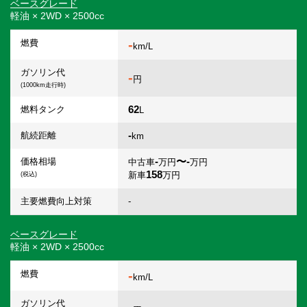
ベースグレード
軽油 × 2WD × 2500cc
-
燃費
km/L
ガソリン代
-
円
(1000km走行時)
62
燃料タンク
L
-
航続距離
km
-
〜-
価格相場
中古車
万円
万円
158
新車
万円
(税込)
主要燃費向上対策
-
ベースグレード
軽油 × 2WD × 2500cc
-
燃費
km/L
ガソリン代