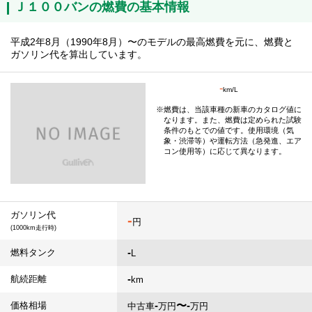
Ｊ１００バンの燃費の基本情報
平成2年8月（1990年8月）〜のモデルの最高燃費を元に、燃費と
ガソリン代を算出しています。
-
km/L
燃費は、当該車種の新車のカタログ値に
なります。また、燃費は定められた試験
条件のもとでの値です。使用環境（気
象・渋滞等）や運転方法（急発進、エア
コン使用等）に応じて異なります。
ガソリン代
-
円
(1000km走行時)
-
燃料タンク
L
-
航続距離
km
-
〜-
価格相場
中古車
万円
万円