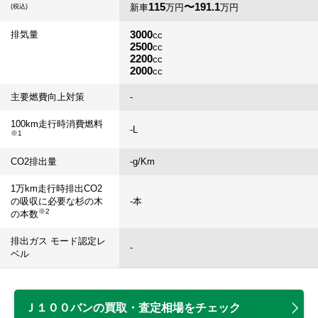
115
〜191.1
新車
万円
万円
(税込)
3000
排気量
cc
2500
cc
2200
cc
2000
cc
主要燃費向上対策
-
100km走行時消費燃料
-
L
※1
CO2排出量
-
g/Km
1万km走行時排出CO2
の吸収に必要な杉の木
-
本
※2
の本数
排出ガス モード認定レ
-
ベル
Ｊ１００バンの買取・査定相場をチェック