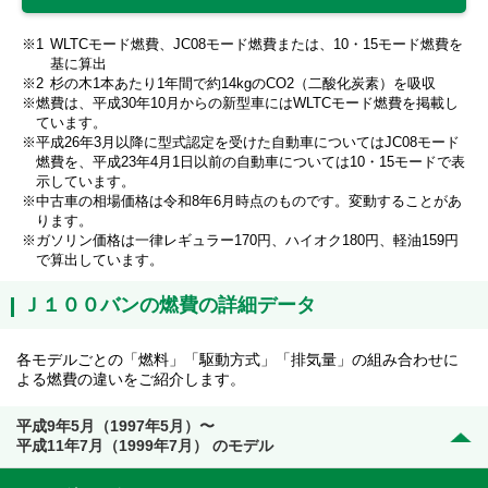
WLTCモード燃費、JC08モード燃費または、10・15モード燃費を
基に算出
杉の木1本あたり1年間で約14kgのCO2（二酸化炭素）を吸収
燃費は、平成30年10月からの新型車にはWLTCモード燃費を掲載し
ています。
平成26年3月以降に型式認定を受けた自動車についてはJC08モード
燃費を、平成23年4月1日以前の自動車については10・15モードで表
示しています。
中古車の相場価格は令和8年6月時点のものです。変動することがあ
ります。
ガソリン価格は一律レギュラー170円、ハイオク180円、軽油159円
で算出しています。
Ｊ１００バンの燃費の詳細データ
各モデルごとの「燃料」「駆動方式」「排気量」の組み合わせに
よる燃費の違いをご紹介します。
平成9年5月（1997年5月）〜
平成11年7月（1999年7月） のモデル