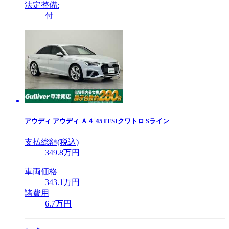
法定整備:
付
アウディ
アウディ Ａ４ 45TFSIクワトロ Sライン
支払総額(税込)
349
.8
万円
車両価格
343
.1
万円
諸費用
6
.7
万円