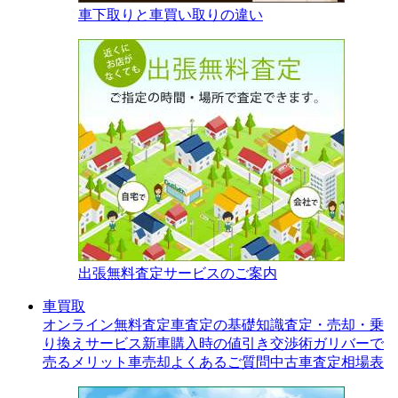
車下取りと車買い取りの違い
出張無料査定サービスのご案内
車買取
オンライン無料査定
車査定の基礎知識
査定・売却・乗
り換えサービス
新車購入時の値引き交渉術
ガリバーで
売るメリット
車売却よくあるご質問
中古車査定相場表