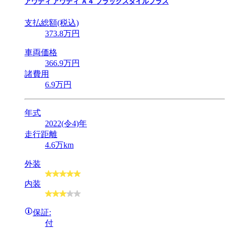
アウディ
アウディ Ａ４ ブラックスタイルプラス
支払総額(税込)
373
.8
万円
車両価格
366
.9
万円
諸費用
6
.9
万円
年式
2022(令4)年
走行距離
4.6万km
外装
内装
保証:
付