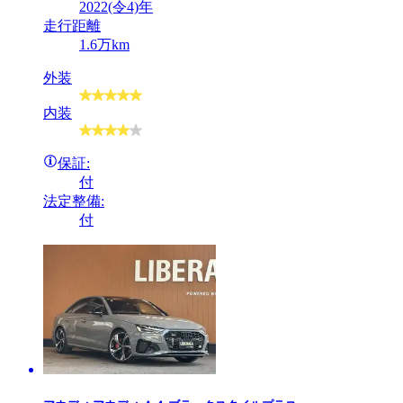
2022(令4)年
走行距離
1.6万km
外装
内装
保証:
付
法定整備:
付