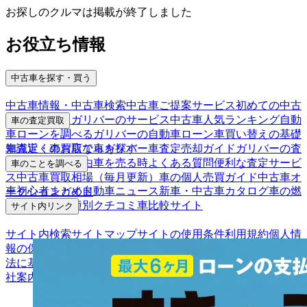
お探しのクルマは掲載が終了しました
お役立ち情報
中古車を探す・買う
中古車情報・中古車検索
中古車ご提案サービス
初めての中古
車購入ガイド
ガリバーのサービス
中古車人気ランキング
自動
車の査定買取
車ローンを調べる
ガリバーの自動車ローン
車買い替えの基礎
車査定・車買取ならガリバー
車査定売却ガイド
ガリバーの査
知識
近くのお店で車を探す
定が選ばれる理由
車を売る時よくある質問
便利な査定サービ
車のことを調べる
ス
中古車買取相場（毎月更新）
車の個人売買ガイド
中古車オ
車初心者まとめ
自動車ニュース
新車・中古車カタログ
車の燃
ークションガイド
費を調べる
車種別クチコミ
車比較サイト
サイト内リンク
サイト内検索
サイトマップ
サイトの使用条件
利用規約
個人情
報の保護について
保険代理店業務に関する基本方針
古物営業
法に基づく表示
アフィリエイトパートナー募集
お客様の声
会
社案内