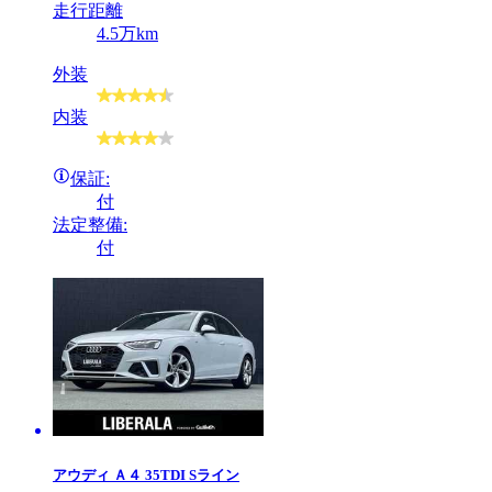
走行距離
4.5万km
外装
内装
保証:
付
法定整備:
付
アウディ
Ａ４ 35TDI Sライン