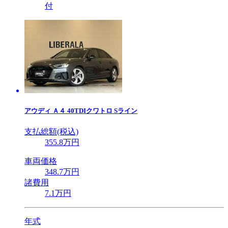
付
アウディ
Ａ４ 40TDIクワトロ Sライン
支払総額(税込)
355
.8
万円
車両価格
348
.7
万円
諸費用
7
.1
万円
年式