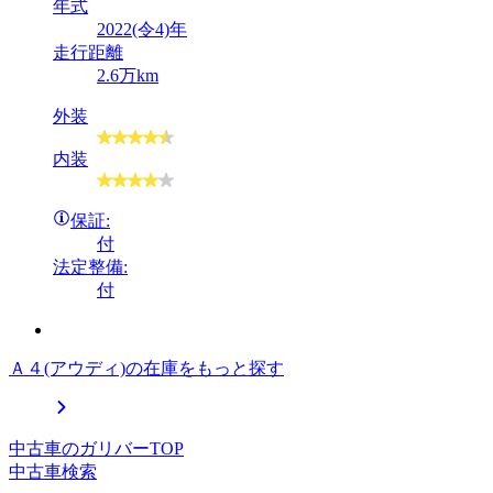
年式
2022(令4)年
走行距離
2.6万km
外装
内装
保証:
付
法定整備:
付
Ａ４(アウディ)の在庫をもっと探す
中古車のガリバーTOP
中古車検索