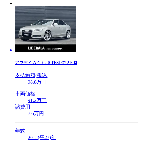
アウディ
Ａ４ 2．0 TFSI クワトロ
支払総額(税込)
98
.8
万円
車両価格
91
.2
万円
諸費用
7
.6
万円
年式
2015(平27)年