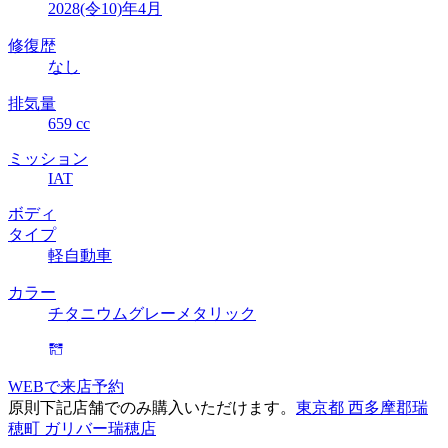
2028(令10)年4月
修復歴
なし
排気量
659 cc
ミッション
IAT
ボディ
タイプ
軽自動車
カラー
チタニウムグレーメタリック
WEBで来店予約
原則下記店舗でのみ購入いただけます。
東京都 西多摩郡瑞
穂町 ガリバー瑞穂店