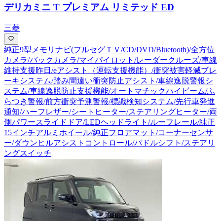
デリカミニ T プレミアム リミテッド ED
三菱
純正9型メモリナビ(フルセグＴＶ/CD/DVD/Bluetooth)/全方位
カメラ/バックカメラ/マイパイロット/レーダークルーズ/車線
維持支援昨日/eアシスト（運転支援機能）/衝突被害軽減ブレ
ーキシステム/踏み間違い衝突防止アシスト/車線逸脱警報シ
ステム/車線逸脱防止支援機能/オートマチックハイビーム/ふ
らつき警報/前方衝突予測警報/標識検知システム/先行車発進
通知/ハーフレザー/シートヒーター/ステアリングヒーター/両
側パワースライドドア/LEDヘッドライト/ルーフレール/純正
15インチアルミホイール/純正フロアマット/コーナーセンサ
ー/ダウンヒルアシストコントロール/パドルシフト/ステアリ
ングスイッチ