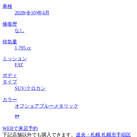
車検
2028(令10)年4月
修復歴
なし
排気量
1,795 cc
ミッション
FAT
ボディ
タイプ
SUV/クロカン
カラー
オフショアブルーメタリック
WEBで来店予約
下記店舗以外でも購入できます。
道央・札幌 札幌市手稲区