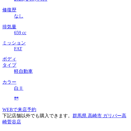
修復歴
なし
排気量
659 cc
ミッション
FAT
ボディ
タイプ
軽自動車
カラー
白Ⅱ
WEBで来店予約
下記店舗以外でも購入できます。
群馬県 高崎市 ガリバー高
崎菅谷店