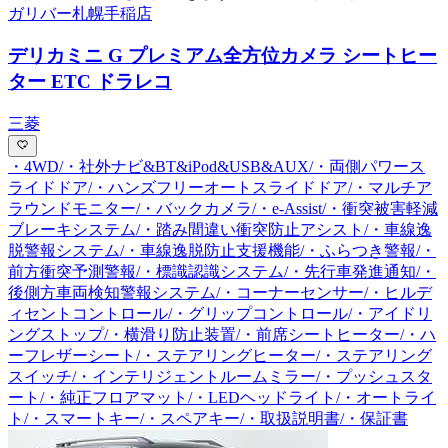
ガリバー札幌手稲店
デリカミニ G プレミアム
全方位カメラ シートヒー
ター ETC ドラレコ
三菱
・4WD/・社外ナビ&BT&iPod&USB&AUX/・両側パワース
ライドドア/・ハンズフリーオートスライドドア/・マルチア
ラウンドモニター/・バックカメラ/・e-Assist/・衝突被害軽減
ブレーキシステム/・踏み間違い衝突防止アシスト/・車線逸
脱警報システム/・車線逸脱防止支援機能/・ふらつき警報/・
前方衝突予測警報/・標識認識システム/・先行車発進通知/・
後側方車両検知警報システム/・コーナーセンサー/・ヒルデ
ィセントコントロール/・グリップコントロール/・アイドリ
ングストップ/・横滑り防止装置/・前席シートヒーター/・ハ
ーフレザーシート/・ステアリングヒーター/・ステアリング
スイッチ/・インテリジェントルームミラー/・プッシュスタ
ート/・純正フロアマット/・LEDヘッドライト/・オートライ
ト/・スマートキー/・スペアキー/・取扱説明書/・保証書