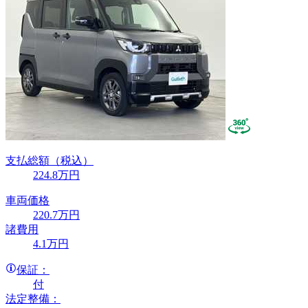
支払総額
（税込）
224
.8
万円
車両価格
220
.7
万円
諸費用
4
.1
万円
保証：
付
法定整備：