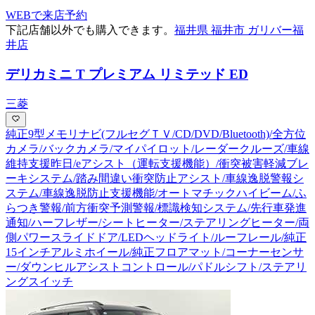
WEBで来店予約
下記店舗以外でも購入できます。
福井県 福井市 ガリバー福
井店
デリカミニ T プレミアム リミテッド ED
三菱
純正9型メモリナビ(フルセグＴＶ/CD/DVD/Bluetooth)/全方位
カメラ/バックカメラ/マイパイロット/レーダークルーズ/車線
維持支援昨日/eアシスト（運転支援機能）/衝突被害軽減ブレ
ーキシステム/踏み間違い衝突防止アシスト/車線逸脱警報シ
ステム/車線逸脱防止支援機能/オートマチックハイビーム/ふ
らつき警報/前方衝突予測警報/標識検知システム/先行車発進
通知/ハーフレザー/シートヒーター/ステアリングヒーター/両
側パワースライドドア/LEDヘッドライト/ルーフレール/純正
15インチアルミホイール/純正フロアマット/コーナーセンサ
ー/ダウンヒルアシストコントロール/パドルシフト/ステアリ
ングスイッチ