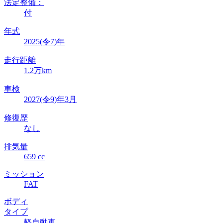
法定整備：
付
年式
2025(令7)年
走行距離
1.2万km
車検
2027(令9)年3月
修復歴
なし
排気量
659 cc
ミッション
FAT
ボディ
タイプ
軽自動車