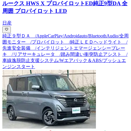
ルークス HWS X プロパイロットED
純正9型DA 全
周囲 プロパイロット LED
日産
純正９型ＤＡ /AppleCarPlay/Androidauto/BluetoothAudio/全周
囲モニター /プロパイロット /純正ＬＥＤヘッドライト /
先進安全装備 /インテリジェントエマージェンシーブレー
キ /リアサーキュレータ /踏み間違い衝突防止アシスト /
車線逸脱防止支援システム/Wエアバック＆ABS/プッシュエ
ンジンスタート