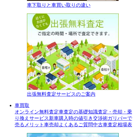
車下取りと車買い取りの違い
出張無料査定サービスのご案内
車買取
オンライン無料査定
車査定の基礎知識
査定・売却・乗
り換えサービス
新車購入時の値引き交渉術
ガリバーで
売るメリット
車売却よくあるご質問
中古車査定相場表