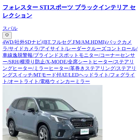
フォレスター STIスポーツ ブラックインテリア セ
レクション
スバル
4WD/社外SDナビ/(BT.フルセグ.FM/AM.HDMI)/バックカメ
ラ/サイドカメラ/アイサイト/レーダークルーズコントロール/
車線逸脱警報/ブラインドスポットモニター/コーナーセンサ
ー/SRH/横滑り防止/X-MODE/全席シートヒーター/ステアリ
ングヒーター/ミラーヒーター/革巻きステアリング/ステアリ
ングスイッチ/MTモード付AT/LEDヘッドライト/フォグライ
ト/オートライト/電格ウィンカーミラー