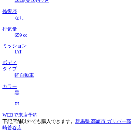
2028(令10)年7月
修復歴
なし
排気量
659 cc
ミッション
IAT
ボディ
タイプ
軽自動車
カラー
黒
WEBで来店予約
下記店舗以外でも購入できます。
群馬県 高崎市 ガリバー高
崎菅谷店