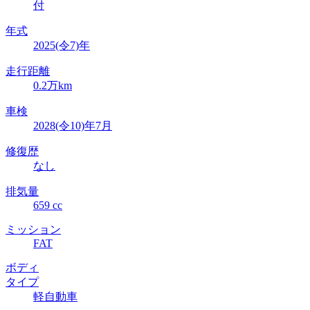
付
年式
2025(令7)年
走行距離
0.2万km
車検
2028(令10)年7月
修復歴
なし
排気量
659 cc
ミッション
FAT
ボディ
タイプ
軽自動車