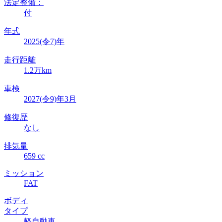
法定整備：
付
年式
2025(令7)年
走行距離
1.2万km
車検
2027(令9)年3月
修復歴
なし
排気量
659 cc
ミッション
FAT
ボディ
タイプ
軽自動車