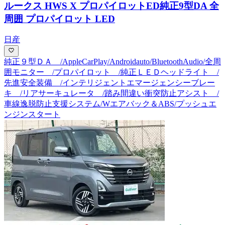
ルークス HWS X プロパイロットED
純正9型DA 全
周囲 プロパイロット LED
日産
純正９型ＤＡ /AppleCarPlay/Androidauto/BluetoothAudio/全周
囲モニター /プロパイロット /純正ＬＥＤヘッドライト /
先進安全装備 /インテリジェントエマージェンシーブレー
キ /リアサーキュレータ /踏み間違い衝突防止アシスト /
車線逸脱防止支援システム/Wエアバック＆ABS/プッシュエ
ンジンスタート