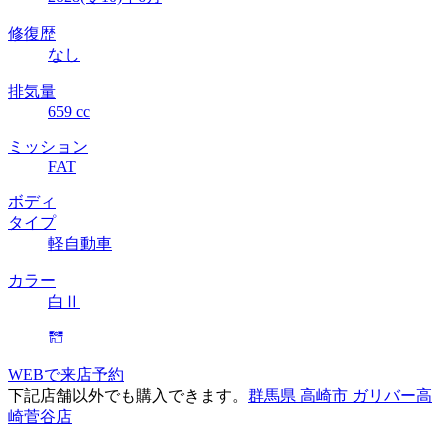
修復歴
なし
排気量
659 cc
ミッション
FAT
ボディ
タイプ
軽自動車
カラー
白Ⅱ
WEBで来店予約
下記店舗以外でも購入できます。
群馬県 高崎市 ガリバー高
崎菅谷店