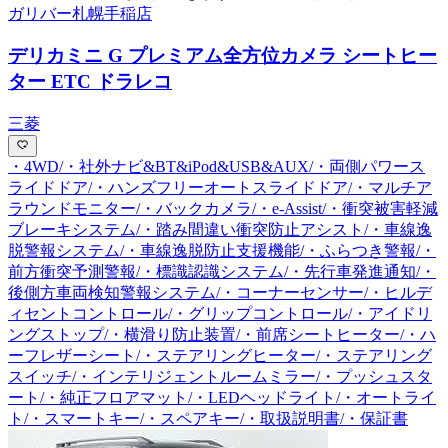
ガリバー札幌手稲店
デリカミニ G プレミアム
全方位カメラ シートヒー
ター ETC ドラレコ
三菱
・4WD/・社外ナビ&BT&iPod&USB&AUX/・両側パワース
ライドドア/・ハンズフリーオートスライドドア/・マルチア
ラウンドモニター/・バックカメラ/・e-Assist/・衝突被害軽減
ブレーキシステム/・踏み間違い衝突防止アシスト/・車線逸
脱警報システム/・車線逸脱防止支援機能/・ふらつき警報/・
前方衝突予測警報/・標識認識システム/・先行車発進通知/・
後側方車両検知警報システム/・コーナーセンサー/・ヒルデ
ィセントコントロール/・グリップコントロール/・アイドリ
ングストップ/・横滑り防止装置/・前席シートヒーター/・ハ
ーフレザーシート/・ステアリングヒーター/・ステアリング
スイッチ/・インテリジェントルームミラー/・プッシュスタ
ート/・純正フロアマット/・LEDヘッドライト/・オートライ
ト/・スマートキー/・スペアキー/・取扱説明書/・保証書