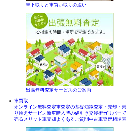
車下取りと車買い取りの違い
出張無料査定サービスのご案内
車買取
オンライン無料査定
車査定の基礎知識
査定・売却・乗
り換えサービス
新車購入時の値引き交渉術
ガリバーで
売るメリット
車売却よくあるご質問
中古車査定相場表