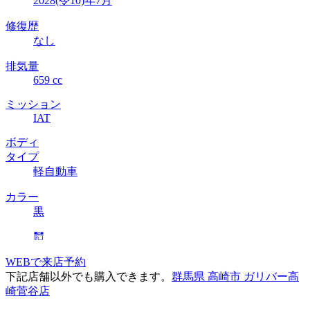
2028(令10)年7月
修復歴
なし
排気量
659 cc
ミッション
IAT
ボディ
タイプ
軽自動車
カラー
黒
WEBで来店予約
下記店舗以外でも購入できます。
群馬県 高崎市 ガリバー高
崎菅谷店