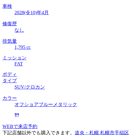
車検
2028(令10)年4月
修復歴
なし
排気量
1,795 cc
ミッション
FAT
ボディ
タイプ
SUV/クロカン
カラー
オフショアブルーメタリック
WEBで来店予約
下記店舗以外でも購入できます。
道央・札幌 札幌市手稲区