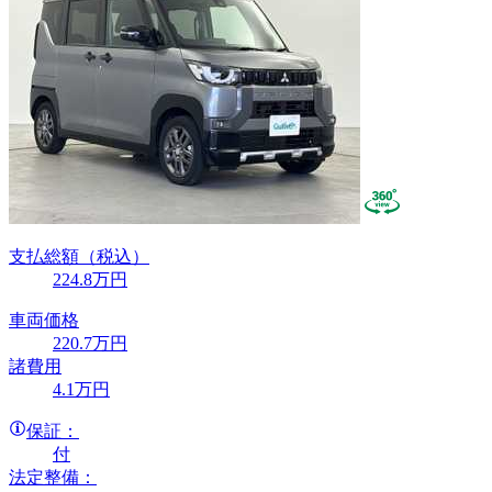
支払総額
（税込）
224
.8
万円
車両価格
220
.7
万円
諸費用
4
.1
万円
保証：
付
法定整備：