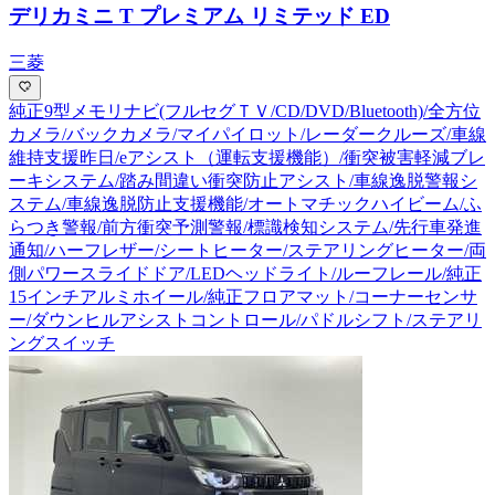
デリカミニ T プレミアム リミテッド ED
三菱
純正9型メモリナビ(フルセグＴＶ/CD/DVD/Bluetooth)/全方位
カメラ/バックカメラ/マイパイロット/レーダークルーズ/車線
維持支援昨日/eアシスト（運転支援機能）/衝突被害軽減ブレ
ーキシステム/踏み間違い衝突防止アシスト/車線逸脱警報シ
ステム/車線逸脱防止支援機能/オートマチックハイビーム/ふ
らつき警報/前方衝突予測警報/標識検知システム/先行車発進
通知/ハーフレザー/シートヒーター/ステアリングヒーター/両
側パワースライドドア/LEDヘッドライト/ルーフレール/純正
15インチアルミホイール/純正フロアマット/コーナーセンサ
ー/ダウンヒルアシストコントロール/パドルシフト/ステアリ
ングスイッチ