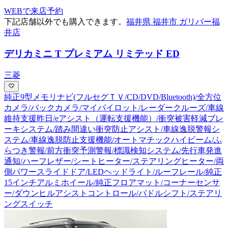
WEBで来店予約
下記店舗以外でも購入できます。
福井県 福井市 ガリバー福
井店
デリカミニ T プレミアム リミテッド ED
三菱
純正9型メモリナビ(フルセグＴＶ/CD/DVD/Bluetooth)/全方位
カメラ/バックカメラ/マイパイロット/レーダークルーズ/車線
維持支援昨日/eアシスト（運転支援機能）/衝突被害軽減ブレ
ーキシステム/踏み間違い衝突防止アシスト/車線逸脱警報シ
ステム/車線逸脱防止支援機能/オートマチックハイビーム/ふ
らつき警報/前方衝突予測警報/標識検知システム/先行車発進
通知/ハーフレザー/シートヒーター/ステアリングヒーター/両
側パワースライドドア/LEDヘッドライト/ルーフレール/純正
15インチアルミホイール/純正フロアマット/コーナーセンサ
ー/ダウンヒルアシストコントロール/パドルシフト/ステアリ
ングスイッチ