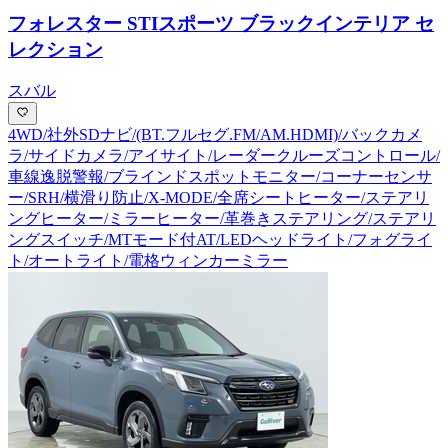
フォレスター STIスポーツ ブラックインテリア セ
レクション
スバル
4WD/社外SDナビ/(BT.フルセグ.FM/AM.HDMI)/バックカメ
ラ/サイドカメラ/アイサイト/レーダークルーズコントロール/
車線逸脱警報/ブラインドスポットモニター/コーナーセンサ
ー/SRH/横滑り防止/X-MODE/全席シートヒーター/ステアリ
ングヒーター/ミラーヒーター/革巻きステアリング/ステアリ
ングスイッチ/MTモード付AT/LEDヘッドライト/フォグライ
ト/オートライト/電格ウィンカーミラー