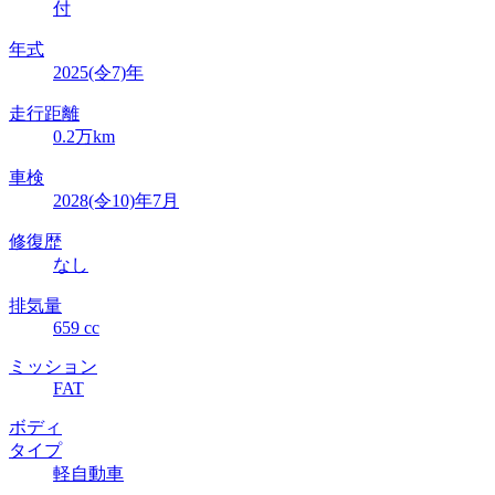
付
年式
2025(令7)年
走行距離
0.2万km
車検
2028(令10)年7月
修復歴
なし
排気量
659 cc
ミッション
FAT
ボディ
タイプ
軽自動車