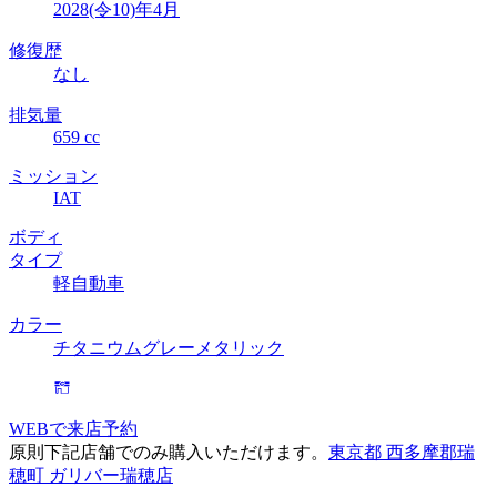
2028(令10)年4月
修復歴
なし
排気量
659 cc
ミッション
IAT
ボディ
タイプ
軽自動車
カラー
チタニウムグレーメタリック
WEBで来店予約
原則下記店舗でのみ購入いただけます。
東京都 西多摩郡瑞
穂町 ガリバー瑞穂店