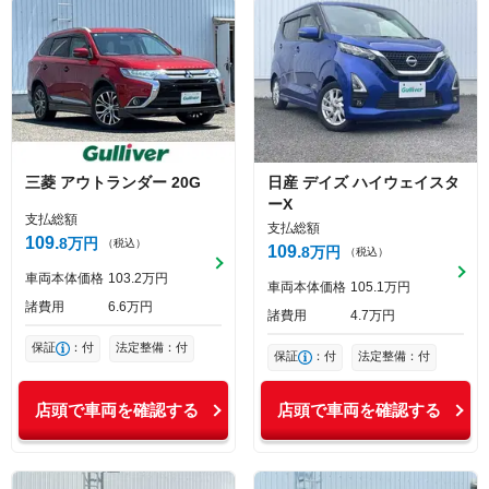
三菱
アウトランダー
20G
日産
デイズ
ハイウェイスタ
ーX
支払総額
支払総額
109
8
万円
（税込）
109
8
万円
（税込）
車両本体価格
103
2
万円
車両本体価格
105
1
万円
諸費用
6
6
万円
諸費用
4
7
万円
保証
：付
法定整備：付
保証
：付
法定整備：付
店頭で車両を確認する
店頭で車両を確認する