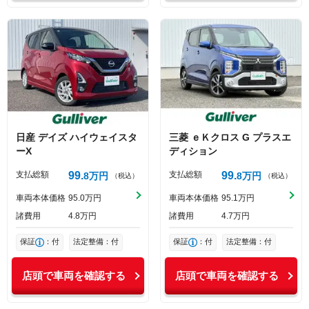
日産
デイズ
ハイウェイスタ
三菱
ｅＫクロス
G プラスエ
ーX
ディション
支払総額
99
支払総額
99
8
万円
8
万円
（税込）
（税込）
車両本体価格
95
0
万円
車両本体価格
95
1
万円
諸費用
4
8
万円
諸費用
4
7
万円
保証
：付
法定整備：付
保証
：付
法定整備：付
店頭で車両を確認する
店頭で車両を確認する