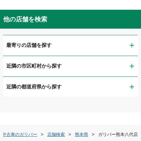
他の店舗を検索
最寄りの店舗を探す
近隣の市区町村から探す
ガリバー熊本店
近隣の都道府県から探す
熊本市中央区
LIBERALA リベラーラ熊本
福岡県
熊本市東区
ガリバー車検 熊本店
佐賀県
熊本市北区
ガリバー熊本東バイパス店
中古車のガリバー
店舗検索
熊本県
ガリバー熊本八代店