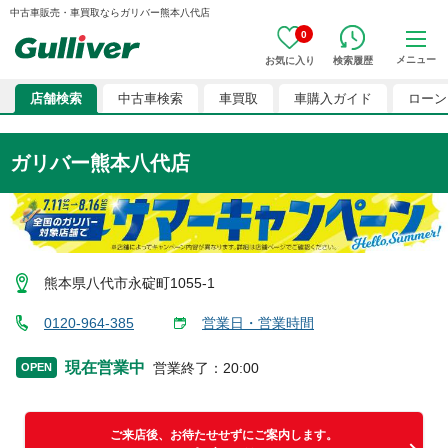
中古車販売・車買取ならガリバー熊本八代店
0
メニュー
お気に入り
検索履歴
店舗検索
中古車検索
車買取
車購入ガイド
ローン
ガリバー熊本八代店
熊本県八代市永碇町1055-1
0120-964-385
営業日・営業時間
現在営業中
営業終了
：
20:00
OPEN
ご来店後、お待たせせずにご案内します。