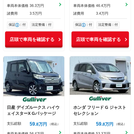
車両本体価格
36
3
万円
車両本体価格
46
4
万円
諸費用
3
5
万円
諸費用
3
4
万円
保証
：付
法定整備：付
保証
：付
法定整備：付
店頭で車両を確認する
店頭で車両を確認する
日産
デイズルークス
ハイウ
ホンダ
フリード
G ジャスト
ェイスターX Gパッケージ
セレクション
支払総額
59
支払総額
59
8
万円
8
万円
（税込）
（税込）
車両本体価格
56
4
万円
車両本体価格
53
3
万円