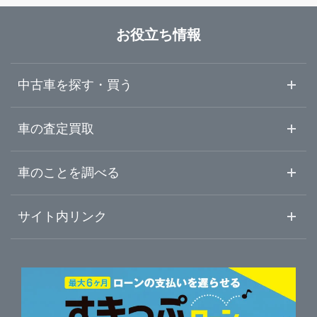
長崎県
八代市
ガリバー熊本インター店
お役立ち情報
熊本県
球磨郡錦町
ガリバー熊本清水バイパス店
中古車を探す・買う
大分県
熊本・宇城・県央
ガリバー熊本八代店
中古車情報・中古車検索
車の査定買取
中古車ご提案サービス
車査定・車買取ならガリバー
宮崎県
車のことを調べる
八代・球磨・県南
ガリバー人吉サンロードシティー店
初めての中古車購入ガイド
車査定売却ガイド
車初心者まとめ
サイト内リンク
鹿児島県
ガリバーのサービス
ガリバーの査定が選ばれる理由
自動車ニュース
サイト内検索
沖縄県
中古車人気ランキング
車を売る時よくある質問
新車・中古車カタログ
サイトマップ
自動車ローンを調べる
便利な査定サービス