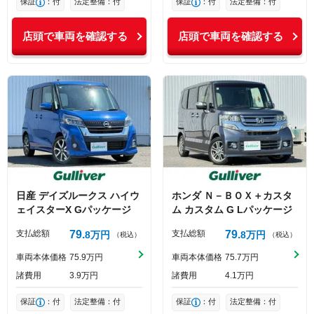
保証
：付
法定整備：付
保証
：付
法定整備：付
店頭で車両を確認する
店頭で車両を確認する
日産
デイズルークス
ハイウ
ホンダ
Ｎ－ＢＯＸ＋カスタ
ェイスターX Gパッケージ
ム
カスタム G Lパッケージ
支払総額
79
支払総額
79
8
万円
8
万円
（税込）
（税込）
車両本体価格
75
9
万円
車両本体価格
75
7
万円
諸費用
3
9
万円
諸費用
4
1
万円
保証
：付
法定整備：付
保証
：付
法定整備：付