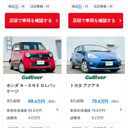
保証
：付
法定整備：付
保証
：付
法定整備：付
店頭で車両を確認する
店頭で車両を確認する
ホンダ
Ｎ－ＯＮＥ
G Lパッ
トヨタ
アクア
S
ケージ
支払総額
69
支払総額
79
8
万円
8
万円
（税込）
（税込）
車両本体価格
65
8
万円
車両本体価格
70
6
万円
諸費用
4
0
万円
諸費用
9
2
万円