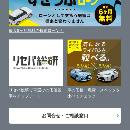
車の燃費を調べる
サイトの使用条件
ガリバーの自動車ローン
中古車買取相場（毎月更新）
車種別クチコミ
利用規約
車買い替えの基礎知識
車の個人売買ガイド
最大6ヶ月無料の特別ローン！
車比較サイト
個人情報の保護について
近くのお店で車を探す
中古車オークションガイド
保険代理店業務に関する基本方針
古物営業法に基づく表示
アフィリエイトパートナー募集
車の価格・燃費・スペックを
リセバ総研で車選びの価値基
お客様の声
比べてチェック
準をアップデート
会社案内
お問合せ・ご相談窓口