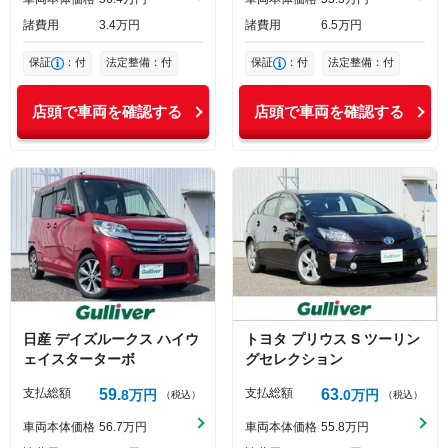
諸費用
3
4
万円
諸費用
6
5
万円
保証
：付
法定整備：付
保証
：付
法定整備：付
店頭で車両を確認する
店頭で車両を確認する
日産
デイズルークス
ハイウ
トヨタ
プリウス
S ツーリン
ェイスターターボ
グセレクション
支払総額
59
支払総額
63
8
万円
0
万円
（税込）
（税込）
車両本体価格
56
7
万円
車両本体価格
55
8
万円