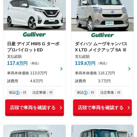
日産
デイズ
HWS G ターボ
ダイハツ
ムーヴキャンバス
プロパイロットED
X LTD メイクアップ SA Ⅲ
支払総額
支払総額
117
119
8
万円
8
万円
（税込）
（税込）
車両本体価格
113
0
万円
車両本体価格
116
1
万円
諸費用
4
8
万円
諸費用
3
7
万円
保証
：付
法定整備：付
保証
：付
法定整備：付
店頭で車両を確認する
店頭で車両を確認する