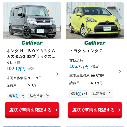
ホンダ
Ｎ－ＢＯＸカスタム
トヨタ
シエンタ
G
カスタムG SSブラックスタ
支払総額
イル
支払総額
106
7
万円
（税込）
102
1
万円
（税込）
車両本体価格
99
8
万円
車両本体価格
97
1
万円
諸費用
6
9
万円
諸費用
5
0
万円
保証
：付
法定整備：付
保証
：付
法定整備：付
店頭で車両を確認する
店頭で車両を確認する