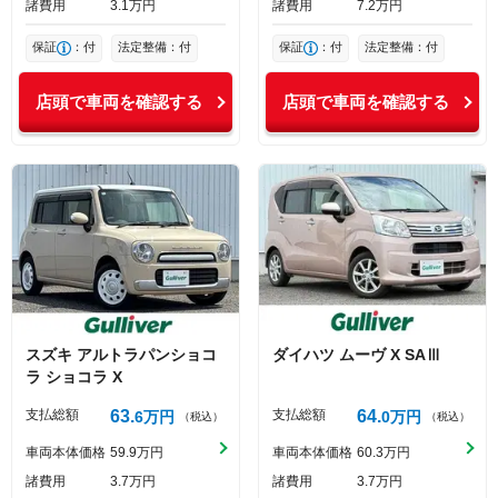
諸費用
3
1
万円
諸費用
7
2
万円
保証
：付
法定整備：付
保証
：付
法定整備：付
店頭で車両を確認する
店頭で車両を確認する
スズキ
アルトラパンショコ
ダイハツ
ムーヴ
X SAⅢ
ラ
ショコラ X
支払総額
63
支払総額
64
6
万円
0
万円
（税込）
（税込）
車両本体価格
59
9
万円
車両本体価格
60
3
万円
諸費用
3
7
万円
諸費用
3
7
万円