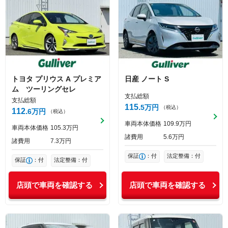
トヨタ
プリウス
A プレミア
日産
ノート
S
ム ツーリングセレ
支払総額
支払総額
115
5
万円
（税込）
112
6
万円
（税込）
車両本体価格
109
9
万円
車両本体価格
105
3
万円
諸費用
5
6
万円
諸費用
7
3
万円
保証
：付
法定整備：付
保証
：付
法定整備：付
店頭で車両を確認する
店頭で車両を確認する