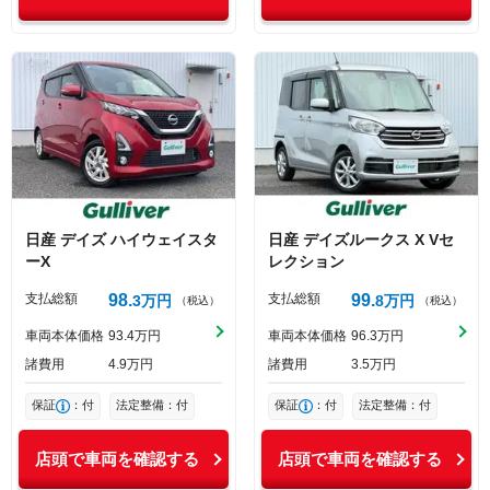
日産
デイズ
ハイウェイスタ
日産
デイズルークス
X Vセ
ーX
レクション
支払総額
98
支払総額
99
3
万円
8
万円
（税込）
（税込）
車両本体価格
93
4
万円
車両本体価格
96
3
万円
諸費用
4
9
万円
諸費用
3
5
万円
保証
：付
法定整備：付
保証
：付
法定整備：付
店頭で車両を確認する
店頭で車両を確認する