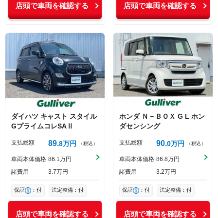
店頭で車両を確認する
店頭で車両を確認する
ダイハツ
キャスト
スタイル
ホンダ
Ｎ－ＢＯＸ
G L ホン
GプライムコレSAⅡ
ダセンシング
支払総額
89
支払総額
90
8
万円
0
万円
（税込）
（税込）
車両本体価格
86
1
万円
車両本体価格
86
8
万円
諸費用
3
7
万円
諸費用
3
2
万円
保証
：付
法定整備：付
保証
：付
法定整備：付
店頭で車両を確認する
店頭で車両を確認する