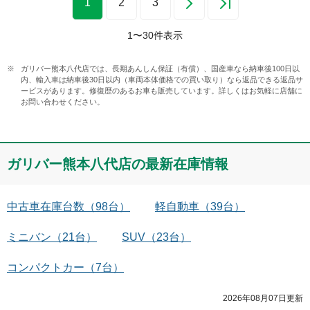
1
2
3
1
〜
30
件表示
ガリバー熊本八代店では、長期あんしん保証（有償）、国産車なら納車後100日以
内、輸入車は納車後30日以内（車両本体価格での買い取り）なら返品できる返品サ
ービスがあります。修復歴のあるお車も販売しています。詳しくはお気軽に店舗に
お問い合わせください。
ガリバー熊本八代店
の最新在庫情報
中古車在庫台数
（
98
台）
軽自動車
（
39
台）
ミニバン
（
21
台）
SUV
（
23
台）
コンパクトカー
（
7
台）
2026年08月07日
更新