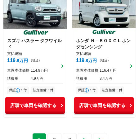
スズキ
ハスラー
タフワイル
ホンダ
Ｎ－ＢＯＸ
G L ホン
ド
ダセンシング
支払総額
支払総額
119
119
8
万円
8
万円
（税込）
（税込）
車両本体価格
114
9
万円
車両本体価格
116
4
万円
諸費用
4
9
万円
諸費用
3
4
万円
保証
：付
法定整備：付
保証
：付
法定整備：付
店頭で車両を確認する
店頭で車両を確認する