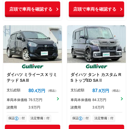
店頭で車両を確認する
店頭で車両を確認する
ダイハツ
ミライース
X リミ
ダイハツ
タント
カスタム R
テッド SAⅢ
S トップED SAⅡ
支払総額
80
支払総額
87
4
万円
9
万円
（税込）
（税込）
車両本体価格
76
5
万円
車両本体価格
84
3
万円
諸費用
3
9
万円
諸費用
3
6
万円
保証
：付
法定整備：付
保証
：付
法定整備：付