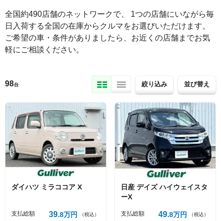
全国約490店舗のネットワークで、 1つの店舗にいながら毎
日入荷する全国の在庫からクルマをお選びいただけます。

ご希望の車・条件がありましたら、お近くの店舗までお気
軽にご相談ください。
98
絞り込み
並び替え
台
ダイハツ
ミラココア
X
日産
デイズ
ハイウェイスタ
ーX
支払総額
39
支払総額
49
8
万円
8
万円
（税込）
（税込）