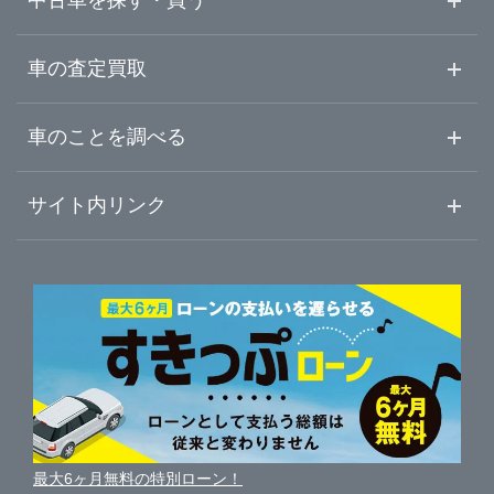
中古車を探す・買う
中古車情報・中古車検索
車の査定買取
中古車ご提案サービス
車査定・車買取ならガリバー
車のことを調べる
初めての中古車購入ガイド
車査定売却ガイド
車初心者まとめ
サイト内リンク
ガリバーのサービス
ガリバーの査定が選ばれる理由
自動車ニュース
サイト内検索
中古車人気ランキング
車を売る時よくある質問
新車・中古車カタログ
サイトマップ
自動車ローンを調べる
便利な査定サービス
車の燃費を調べる
サイトの使用条件
ガリバーの自動車ローン
中古車買取相場（毎月更新）
車種別クチコミ
利用規約
車買い替えの基礎知識
車の個人売買ガイド
最大6ヶ月無料の特別ローン！
車比較サイト
個人情報の保護について