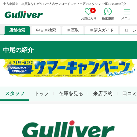
中古車販売・車買取ならガリバー人吉サンロードシティー店のスタッフ 中尾10708の紹介
0
メニュー
お気に入り
検索履歴
店舗検索
中古車検索
車買取
車購入ガイド
ローン
中尾
の紹介
スタッフ
トップ
在庫を見る
来店予約
口コミ
店舗スタッフ