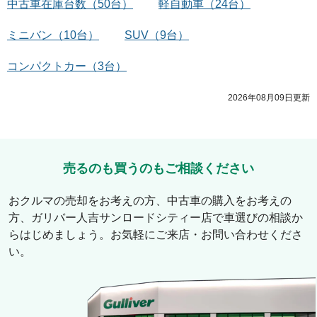
中古車在庫台数
（
50
台）
軽自動車
（
24
台）
ミニバン
（
10
台）
SUV
（
9
台）
コンパクトカー
（
3
台）
2026年08月09日
更新
売るのも買うのもご相談ください
おクルマの売却をお考えの方、中古車の購入をお考えの
方、
ガリバー人吉サンロードシティー店
で車選びの相談か
らはじめましょう。お気軽にご来店・お問い合わせくださ
い。