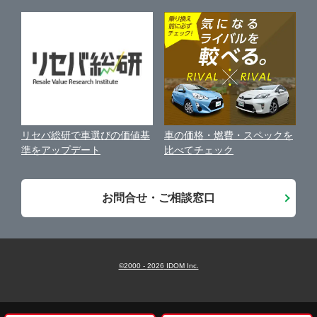
近くのお店で車を探す
中古車オークションガイド
保険代理店業務に関する基本方針
古物営業法に基づく表示
アフィリエイトパートナー募集
車の価格・燃費・スペックを
リセバ総研で車選びの価値基
お客様の声
比べてチェック
準をアップデート
会社案内
お問合せ・ご相談窓口
©2000 -
2026
IDOM Inc.