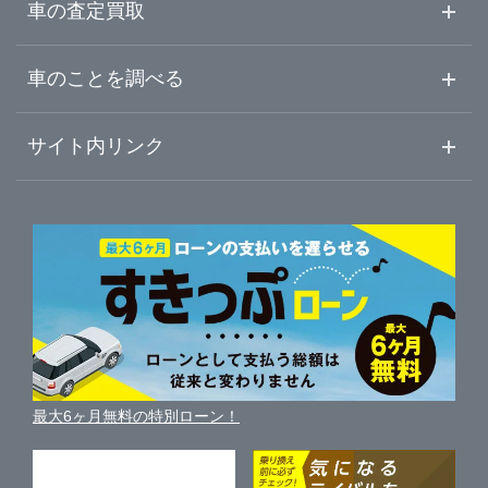
中古車情報・中古車検索
車の査定買取
中古車ご提案サービス
車査定・車買取ならガリバー
車のことを調べる
初めての中古車購入ガイド
車査定売却ガイド
車初心者まとめ
サイト内リンク
ガリバーのサービス
ガリバーの査定が選ばれる理由
自動車ニュース
サイト内検索
中古車人気ランキング
車を売る時よくある質問
新車・中古車カタログ
サイトマップ
自動車ローンを調べる
便利な査定サービス
車の燃費を調べる
サイトの使用条件
ガリバーの自動車ローン
中古車買取相場（毎月更新）
車種別クチコミ
利用規約
車買い替えの基礎知識
車の個人売買ガイド
最大6ヶ月無料の特別ローン！
車比較サイト
個人情報の保護について
近くのお店で車を探す
中古車オークションガイド
保険代理店業務に関する基本方針