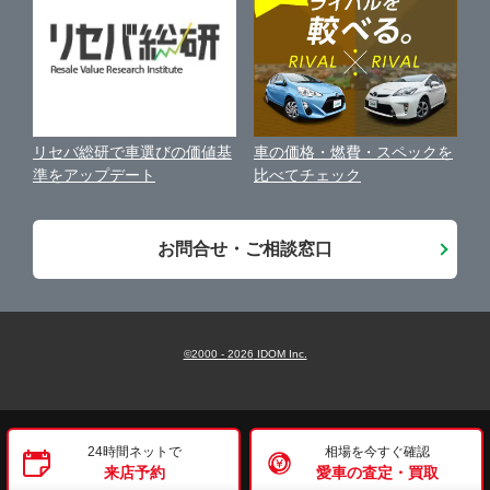
古物営業法に基づく表示
アフィリエイトパートナー募集
車の価格・燃費・スペックを
リセバ総研で車選びの価値基
お客様の声
比べてチェック
準をアップデート
会社案内
お問合せ・ご相談窓口
©2000 -
2026
IDOM Inc.
24時間ネットで
相場を今すぐ確認
来店予約
愛車の査定・買取