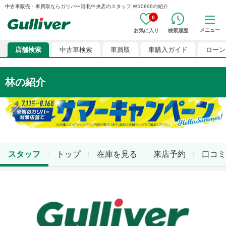
中古車販売・車買取ならガリバー港北中央店のスタッフ 林10896の紹介
0
メニュー
お気に入り
検索履歴
店舗検索
中古車検索
車買取
車購入ガイド
ローン
林
の紹介
スタッフ
トップ
在庫を見る
来店予約
口コミ
店舗スタッフ