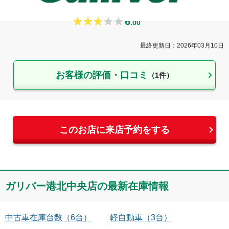
林
6
.
00
最終更新日：
2026年03月10日
お客様の評価・口コミ
（
1
件）
このお店に来店予約をする
ガリバー港北中央店
の最新在庫情報
中古車在庫台数
（
6
台）
軽自動車
（
3
台）