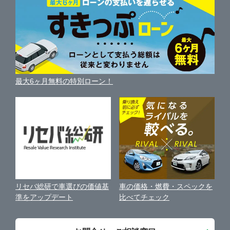
新車・中古車カタログ
サイトマップ
自動車ローンを調べる
便利な査定サービス
車の燃費を調べる
サイトの使用条件
ガリバーの自動車ローン
中古車買取相場（毎月更新）
車種別クチコミ
利用規約
車買い替えの基礎知識
車の個人売買ガイド
最大6ヶ月無料の特別ローン！
車比較サイト
個人情報の保護について
近くのお店で車を探す
中古車オークションガイド
保険代理店業務に関する基本方針
古物営業法に基づく表示
アフィリエイトパートナー募集
車の価格・燃費・スペックを
リセバ総研で車選びの価値基
お客様の声
比べてチェック
準をアップデート
会社案内