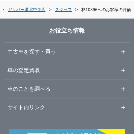
0
ガリバー港北中央店
非常に満足
スタッフ
林10896へのお客様の評価
%
0
やや満足
%
0
ふつう
%
お役立ち情報
0
やや不満
%
0
非常に不満
%
中古車を探す・買う
中古車情報・中古車検索
車の査定買取
中古車ご提案サービス
車査定・車買取ならガリバー
車のことを調べる
初めての中古車購入ガイド
車査定売却ガイド
車初心者まとめ
サイト内リンク
ガリバーのサービス
ガリバーの査定が選ばれる理由
自動車ニュース
サイト内検索
中古車人気ランキング
車を売る時よくある質問