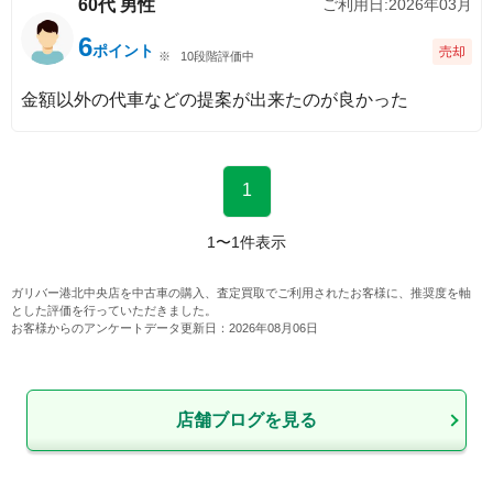
60代
男性
ご利用日:
2026年03月
6
0
非常に満足
%
ポイント
売却
10段階評価中
0
やや満足
%
金額以外の代車などの提案が出来たのが良かった
0
ふつう
%
0
やや不満
%
0
非常に不満
%
1
納車までの対応
1
〜
1
件表示
0
非常に満足
%
ガリバー港北中央店
を中古車の購入、査定買取でご利用されたお客様に、推奨度を軸
とした評価を行っていただきました。
0
やや満足
%
お客様からのアンケートデータ更新日：
2026年08月06日
0
ふつう
%
0
やや不満
%
店舗ブログを見る
0
非常に不満
%
車両品質の満足感