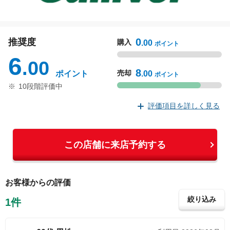
林
0
推奨度
購入
.00
ポイント
6
.00
8
売却
ポイント
.00
ポイント
10段階評価中
評価項目を詳しく見る
購入に関する評価
売却に関する評価
この店舗に来店予約する
推奨度
0
お客様からの評価
.00
ポイント
絞り込み
1
件
10段階評価中
契約手続きのわかりやすさ