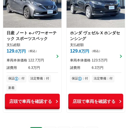
日産
ノート
e-パワーオーテ
ホンダ
ヴェゼル
X ホンダセ
ック スポーツスペック
ンシング
支払総額
支払総額
129
129
0
万円
8
万円
（税込）
（税込）
車両本体価格
122
7
万円
車両本体価格
123
5
万円
諸費用
6
3
万円
諸費用
6
3
万円
保証
：付
法定整備：付
保証
：付
法定整備：付
新着
店頭で車両を確認する
店頭で車両を確認する