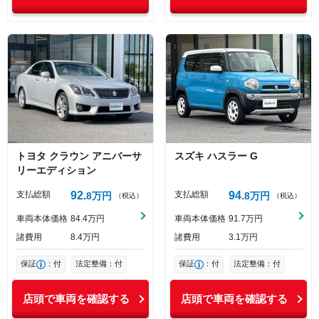
トヨタ
クラウン
アニバーサ
スズキ
ハスラー
G
リーエディション
支払総額
92
支払総額
94
8
万円
8
万円
（税込）
（税込）
車両本体価格
84
4
万円
車両本体価格
91
7
万円
諸費用
8
4
万円
諸費用
3
1
万円
保証
：付
法定整備：付
保証
：付
法定整備：付
店頭で車両を確認する
店頭で車両を確認する