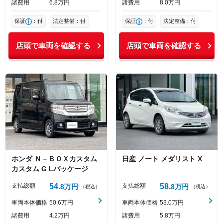
諸費用
6
8
万円
諸費用
8
0
万円
保証
：付
法定整備：付
保証
：付
法定整備：付
店頭で車両を確認する
店頭で車両を確認する
ホンダ
Ｎ－ＢＯＸカスタム
日産
ノート
メダリスト X
カスタム G Lパッケージ
支払総額
54
支払総額
58
8
万円
8
万円
（税込）
（税込）
車両本体価格
50
6
万円
車両本体価格
53
0
万円
諸費用
4
2
万円
諸費用
5
8
万円