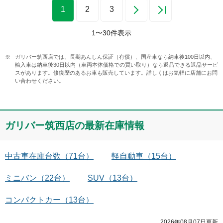
1
2
3
1
〜
30
件表示
ガリバー筑西店では、長期あんしん保証（有償）、国産車なら納車後100日以内、
輸入車は納車後30日以内（車両本体価格での買い取り）なら返品できる返品サービ
スがあります。修復歴のあるお車も販売しています。詳しくはお気軽に店舗にお問
い合わせください。
ガリバー筑西店
の最新在庫情報
中古車在庫台数
（
71
台）
軽自動車
（
15
台）
ミニバン
（
22
台）
SUV
（
13
台）
コンパクトカー
（
13
台）
2026年08月07日
更新