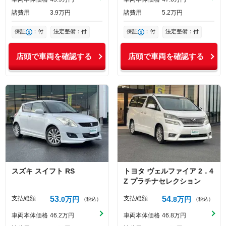
諸費用
3
9
万円
諸費用
5
2
万円
保証
：付
法定整備：付
保証
：付
法定整備：付
店頭で車両を確認する
店頭で車両を確認する
スズキ
スイフト
RS
トヨタ
ヴェルファイア
2．4
Z プラチナセレクション
支払総額
53
支払総額
54
0
万円
8
万円
（税込）
（税込）
車両本体価格
46
2
万円
車両本体価格
46
8
万円