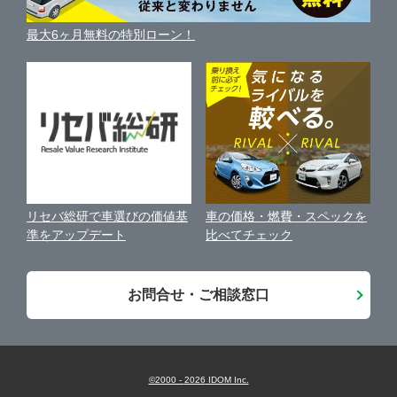
利用規約
筑西・結城・県西地域
ガリバー6号ひたちなか店
車買い替えの基礎知識
車の個人売買ガイド
最大6ヶ月無料の特別ローン！
車比較サイト
個人情報の保護について
近くのお店で車を探す
つくば・土浦・県南地域
ガリバー124号鹿嶋店
中古車オークションガイド
保険代理店業務に関する基本方針
鹿嶋・鹿行地域
ガリバー294守谷店
古物営業法に基づく表示
アフィリエイトパートナー募集
ガリバー筑西店
車の価格・燃費・スペックを
リセバ総研で車選びの価値基
お客様の声
比べてチェック
準をアップデート
会社案内
お問合せ・ご相談窓口
©2000 -
2026
IDOM Inc.