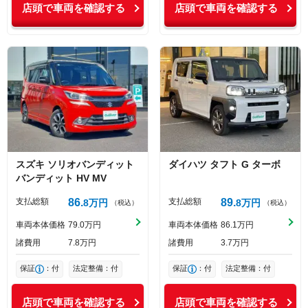
店頭で車両を確認する
店頭で車両を確認する
スズキ
ソリオバンディット
ダイハツ
タフト
G ターボ
バンディット HV MV
支払総額
86
支払総額
89
8
万円
8
万円
（税込）
（税込）
車両本体価格
79
0
万円
車両本体価格
86
1
万円
諸費用
7
8
万円
諸費用
3
7
万円
保証
：付
法定整備：付
保証
：付
法定整備：付
店頭で車両を確認する
店頭で車両を確認する