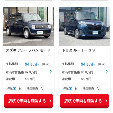
スズキ
アルトラパン
モード
トヨタ
ルーミー
G S
支払総額
94
支払総額
94
8
万円
8
万円
（税込）
（税込）
車両本体価格
89
9
万円
車両本体価格
86
8
万円
諸費用
4
9
万円
諸費用
8
0
万円
保証
：付
法定整備：付
保証
：付
法定整備：付
店頭で車両を確認する
店頭で車両を確認する