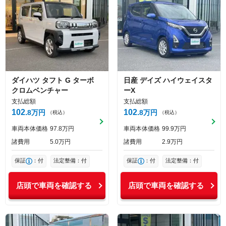
ダイハツ
タフト
G ターボ
日産
デイズ
ハイウェイスタ
クロムベンチャー
ーX
支払総額
支払総額
102
102
8
万円
8
万円
（税込）
（税込）
車両本体価格
97
8
万円
車両本体価格
99
9
万円
諸費用
5
0
万円
諸費用
2
9
万円
保証
：付
法定整備：付
保証
：付
法定整備：付
店頭で車両を確認する
店頭で車両を確認する