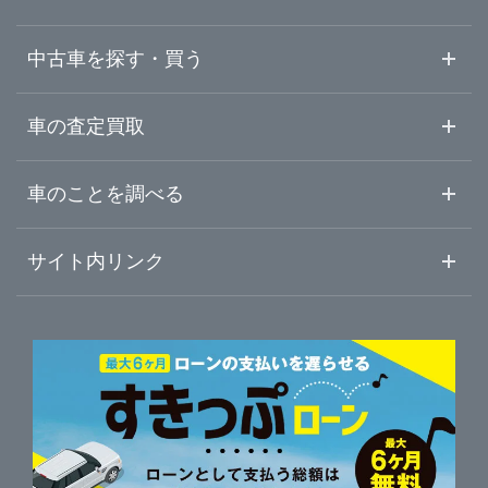
埼玉県
ひたちなか市
ガリバー土浦荒川沖店
中古車を探す・買う
千葉県
鹿嶋市
ガリバーつくば研究学園店
中古車情報・中古車検索
車の査定買取
中古車ご提案サービス
車査定・車買取ならガリバー
東京都
車のことを調べる
守谷市
LIBERALA リベラーラつくば
初めての中古車購入ガイド
車査定売却ガイド
車初心者まとめ
サイト内リンク
神奈川県
筑西市
ガリバーひたち海浜公園前店
ガリバーのサービス
ガリバーの査定が選ばれる理由
自動車ニュース
サイト内検索
日立・県北地域
中古車人気ランキング
ガリバー車検 ひたち海浜公園前店
車を売る時よくある質問
新車・中古車カタログ
サイトマップ
自動車ローンを調べる
便利な査定サービス
水戸・県央地域
ガリバーひたちなか昭和通り店
車の燃費を調べる
サイトの使用条件
ガリバーの自動車ローン
中古車買取相場（毎月更新）
車種別クチコミ