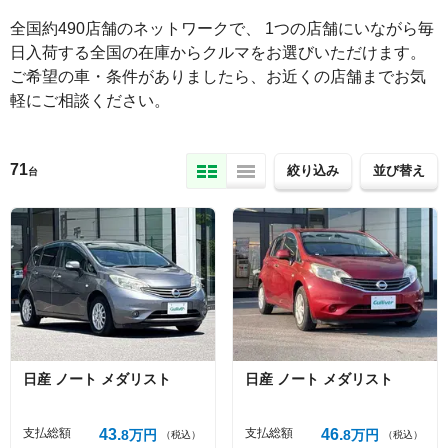
全国約490店舗のネットワークで、 1つの店舗にいながら毎
日入荷する全国の在庫からクルマをお選びいただけます。

ご希望の車・条件がありましたら、お近くの店舗までお気
軽にご相談ください。
71
絞り込み
並び替え
台
日産
ノート
メダリスト
日産
ノート
メダリスト
支払総額
43
支払総額
46
8
万円
8
万円
（税込）
（税込）