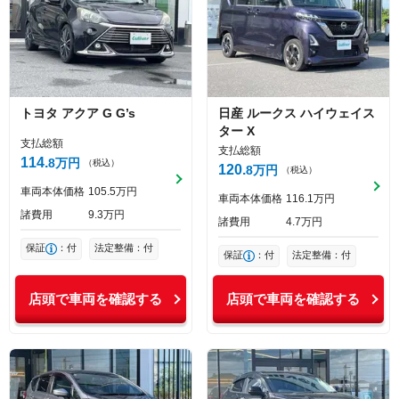
トヨタ
アクア
G G’s
日産
ルークス
ハイウェイス
ター X
支払総額
支払総額
114
8
万円
（税込）
120
8
万円
（税込）
車両本体価格
105
5
万円
車両本体価格
116
1
万円
諸費用
9
3
万円
諸費用
4
7
万円
保証
：付
法定整備：付
保証
：付
法定整備：付
店頭で車両を確認する
店頭で車両を確認する