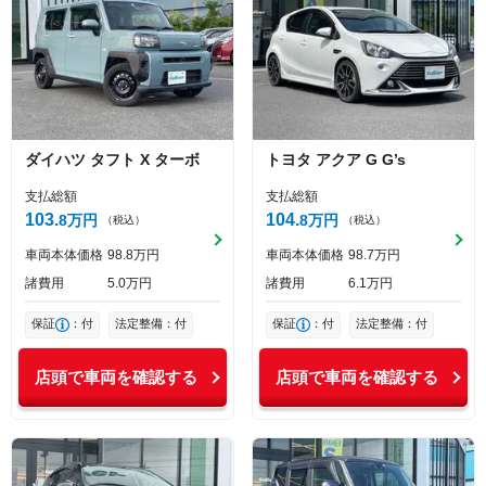
ダイハツ
タフト
X ターボ
トヨタ
アクア
G G’s
支払総額
支払総額
103
104
8
万円
8
万円
（税込）
（税込）
車両本体価格
98
8
万円
車両本体価格
98
7
万円
諸費用
5
0
万円
諸費用
6
1
万円
保証
：付
法定整備：付
保証
：付
法定整備：付
店頭で車両を確認する
店頭で車両を確認する