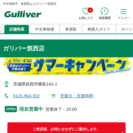
中古車販売・車買取ならガリバー筑西店
0
メニュー
お気に入り
検索履歴
店舗検索
中古車検索
車買取
車購入ガイド
ローン
ガリバー筑西店
茨城県筑西市横島142-1
0120-964-922
営業日・営業時間
現在営業中
営業終了
：
20:00
OPEN
ご来店後、お待たせせずにご案内します。