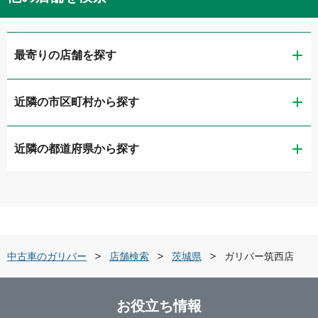
最寄りの店舗を探す
近隣の市区町村から探す
ガリバー水戸50号バイパス店
近隣の都道府県から探す
水戸市
LIBERALA リベラーラ水戸
茨城県
日立市
リメイクカーズ水戸内原店
栃木県
土浦市
ガリバー日立金沢店
中古車のガリバー
店舗検索
茨城県
ガリバー筑西店
群馬県
つくば市
ガリバー日立田尻店
お役立ち情報