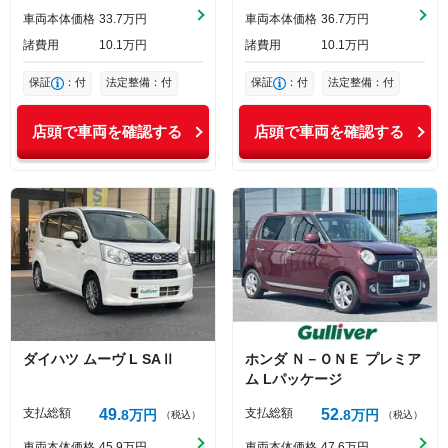
車両本体価格
33
7
万円
車両本体価格
36
7
万円
諸費用
10
1
万円
諸費用
10
1
万円
保証
：付
法定整備：付
保証
：付
法定整備：付
店頭で車両を確認する
店頭で車両を確認する
ダイハツ
ムーヴ
L SAⅡ
ホンダ
Ｎ－ＯＮＥ
プレミア
ム Lパッケージ
支払総額
49
支払総額
52
8
万円
8
万円
（税込）
（税込）
車両本体価格
45
9
万円
車両本体価格
47
6
万円