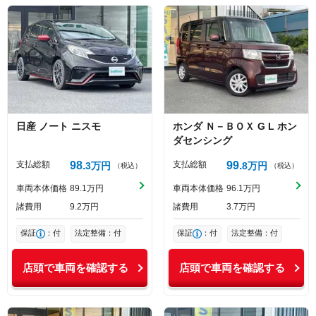
日産
ノート
ニスモ
ホンダ
Ｎ－ＢＯＸ
G L ホン
ダセンシング
支払総額
98
支払総額
99
3
万円
8
万円
（税込）
（税込）
車両本体価格
89
1
万円
車両本体価格
96
1
万円
諸費用
9
2
万円
諸費用
3
7
万円
保証
：付
法定整備：付
保証
：付
法定整備：付
店頭で車両を確認する
店頭で車両を確認する