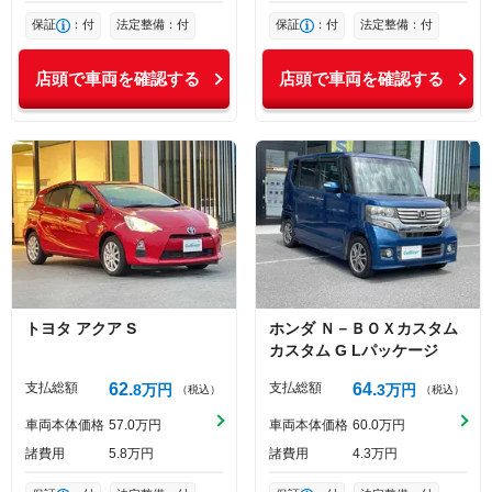
保証
：付
法定整備：付
保証
：付
法定整備：付
店頭で車両を確認する
店頭で車両を確認する
トヨタ
アクア
S
ホンダ
Ｎ－ＢＯＸカスタム
カスタム G Lパッケージ
支払総額
62
支払総額
64
8
万円
3
万円
（税込）
（税込）
車両本体価格
57
0
万円
車両本体価格
60
0
万円
諸費用
5
8
万円
諸費用
4
3
万円