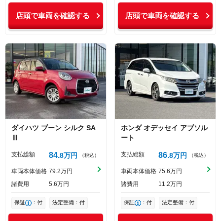
店頭で車両を確認する
店頭で車両を確認する
ダイハツ
ブーン
シルク SA
ホンダ
オデッセイ
アブソル
Ⅲ
ート
支払総額
84
支払総額
86
8
万円
8
万円
（税込）
（税込）
車両本体価格
79
2
万円
車両本体価格
75
6
万円
諸費用
5
6
万円
諸費用
11
2
万円
保証
：付
法定整備：付
保証
：付
法定整備：付