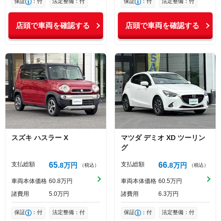
保証
：付
法定整備：付
保証
：付
法定整備：付
店頭で車両を確認する
店頭で車両を確認する
スズキ
ハスラー
X
マツダ
デミオ
XD ツーリン
グ
支払総額
65
支払総額
66
8
万円
8
万円
（税込）
（税込）
車両本体価格
60
8
万円
車両本体価格
60
5
万円
諸費用
5
0
万円
諸費用
6
3
万円
保証
：付
法定整備：付
保証
：付
法定整備：付