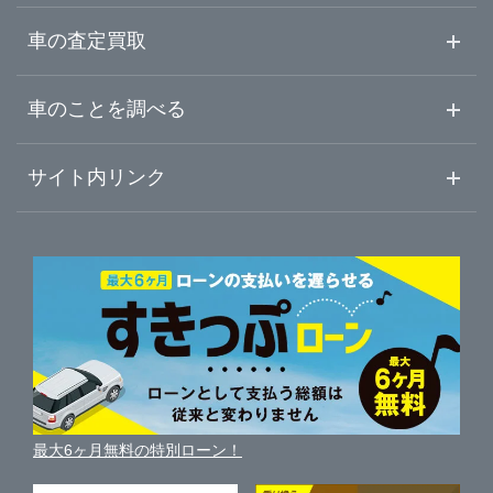
山梨県
本巣郡北方町
ガリバー21号各務原店
中古車情報・中古車検索
車の査定買取
中古車ご提案サービス
車査定・車買取ならガリバー
長野県
車のことを調べる
岐阜・大垣・西濃
ガリバー21号可児店
初めての中古車購入ガイド
車査定売却ガイド
車初心者まとめ
サイト内リンク
岐阜県
中濃・東濃
ガリバー岐阜北方店
ガリバーのサービス
ガリバーの査定が選ばれる理由
自動車ニュース
サイト内検索
静岡県
飛騨
中古車人気ランキング
ガリバー車検 岐阜北方店
車を売る時よくある質問
新車・中古車カタログ
サイトマップ
自動車ローンを調べる
便利な査定サービス
愛知県
車の燃費を調べる
サイトの使用条件
ガリバーの自動車ローン
中古車買取相場（毎月更新）
車種別クチコミ
三重県
利用規約
車買い替えの基礎知識
車の個人売買ガイド
最大6ヶ月無料の特別ローン！
車比較サイト
個人情報の保護について
近くのお店で車を探す