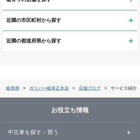
近隣の市区町村から探す
ガリバー岐阜県庁前店
近隣の都道府県から探す
岐阜市
ガリバー岐阜正木店
新潟県
大垣市
LIBERALA リベラーラ岐阜
富山県
高山市
ガリバー21号大垣店
岐阜県
ガリバー岐阜正木店
店舗ブログ
サービス紹介
石川県
各務原市
ガリバーアウトレット大垣店
お役立ち情報
福井県
可児市
ガリバー41号高山店
中古車を探す・買う