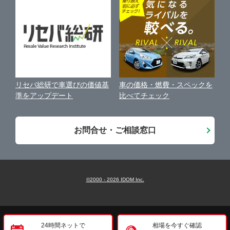
中古車オークションガイド
保険代理店業務に関する基本方針
古物営業法に基づく表示
アフィリエイトパートナー募集
車の価格・燃費・スペックを
リセバ総研で車選びの価値基
お客様の声
比べてチェック
準をアップデート
会社案内
お問合せ・ご相談窓口
©2000 -
2026
IDOM Inc.
24時間ネットで
相場を今すぐ確認