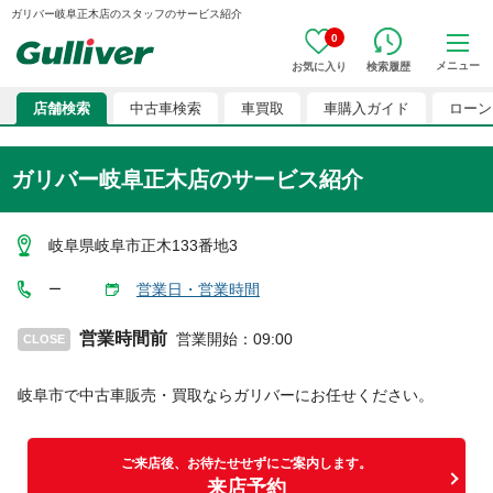
ガリバー岐阜正木店のスタッフのサービス紹介
0
メニュー
お気に入り
検索履歴
店舗検索
中古車検索
車買取
車購入ガイド
ローン
ガリバー岐阜正木店のサービス紹介
岐阜県岐阜市正木133番地3
営業日・営業時間
ー
営業時間前
営業開始
：
09:00
CLOSE
岐阜市
で中古車販売・買取ならガリバーにお任せください。
ご来店後、お待たせせずにご案内します。
来店予約