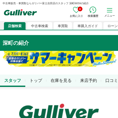
中古車販売・車買取ならガリバー富士吉田店のスタッフ 深町8859の紹介
0
メニュー
お気に入り
検索履歴
店舗検索
中古車検索
車買取
車購入ガイド
ローン
深町
の紹介
スタッフ
トップ
在庫を見る
来店予約
口コミ
店舗スタッフ