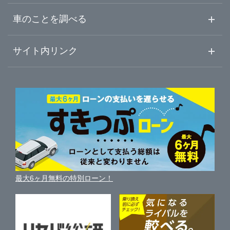
中古車ご提案サービス
車査定・車買取ならガリバー
車のことを調べる
初めての中古車購入ガイド
車査定売却ガイド
車初心者まとめ
サイト内リンク
ガリバーのサービス
ガリバーの査定が選ばれる理由
自動車ニュース
サイト内検索
中古車人気ランキング
車を売る時よくある質問
新車・中古車カタログ
サイトマップ
自動車ローンを調べる
便利な査定サービス
車の燃費を調べる
サイトの使用条件
ガリバーの自動車ローン
中古車買取相場（毎月更新）
車種別クチコミ
利用規約
車買い替えの基礎知識
車の個人売買ガイド
最大6ヶ月無料の特別ローン！
車比較サイト
個人情報の保護について
近くのお店で車を探す
中古車オークションガイド
保険代理店業務に関する基本方針