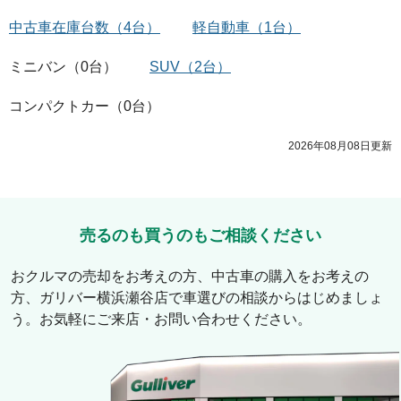
中古車在庫台数
（
4
台）
軽自動車
（
1
台）
ミニバン
（
0
台）
SUV
（
2
台）
コンパクトカー
（
0
台）
2026年08月08日
更新
売るのも買うのもご相談ください
おクルマの売却をお考えの方、中古車の購入をお考えの
方、
ガリバー横浜瀬谷店
で車選びの相談からはじめましょ
う。お気軽にご来店・お問い合わせください。