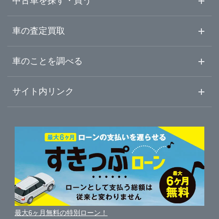
中古車を探す・買う
中古車情報・中古車検索
車の査定買取
中古車ご提案サービス
車査定・車買取ならガリバー
車のことを調べる
初めての中古車購入ガイド
車査定売却ガイド
車初心者まとめ
サイト内リンク
ガリバーのサービス
ガリバーの査定が選ばれる理由
自動車ニュース
サイト内検索
中古車人気ランキング
車を売る時よくある質問
新車・中古車カタログ
サイトマップ
自動車ローンを調べる
便利な査定サービス
車の燃費を調べる
サイトの使用条件
ガリバーの自動車ローン
中古車買取相場（毎月更新）
車種別クチコミ
利用規約
車買い替えの基礎知識
車の個人売買ガイド
最大6ヶ月無料の特別ローン！
車比較サイト