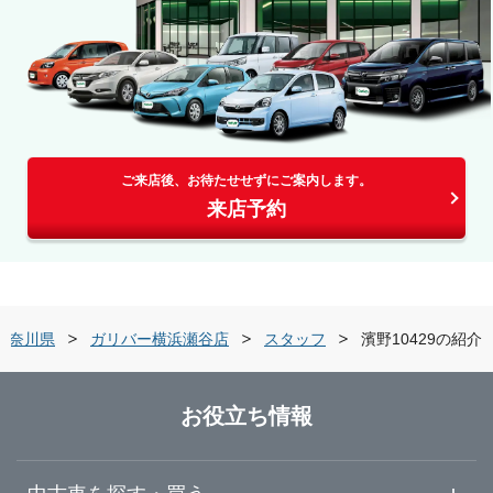
ご来店後、お待たせせずにご案内します。
来店予約
神奈川県
ガリバー横浜瀬谷店
スタッフ
濱野10429の紹介
お役立ち情報