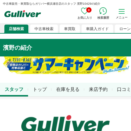
中古車販売・車買取ならガリバー横浜瀬谷店のスタッフ 濱野10429の紹介
0
メニュー
お気に入り
検索履歴
店舗検索
中古車検索
車買取
車購入ガイド
ローン
濱野
の紹介
スタッフ
トップ
在庫を見る
来店予約
口コミ
店舗スタッフ