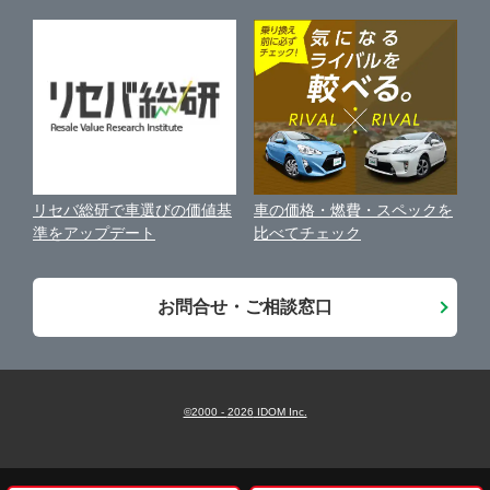
個人情報の保護について
近くのお店で車を探す
中古車オークションガイド
保険代理店業務に関する基本方針
古物営業法に基づく表示
アフィリエイトパートナー募集
車の価格・燃費・スペックを
リセバ総研で車選びの価値基
お客様の声
比べてチェック
準をアップデート
会社案内
お問合せ・ご相談窓口
©2000 -
2026
IDOM Inc.