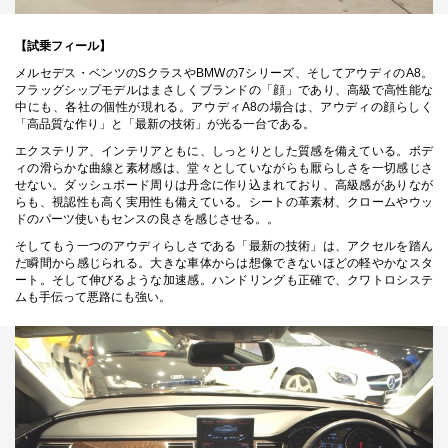
【試乗フィール】
メルセデス・ベンツのSクラスやBMWの7シリーズ、そしてアウディのA8。
フラッグシップモデルはまさしくブランドの「顔」であり、高級で高性能な
中にも、各社の個性が現れる。アウディA8の場合は、アウディの顔らしく
「高品質な作り」と「最新の技術」が光る一台である。
エクステリア、インテリアともに、しっとりとした質感を備えている。ボデ
ィの滑らかな曲線と素材感は、堂々としていながらも厭らしさを一切感じさ
せない。ダッシュボード周りは丹念に作り込まれており、高級感がありなが
らも、視認性も高く実用性も備えている。シートの革素材、クロームやウッ
ドのパーツ使いもセンスの良さを感じさせる。。
そしてもう一つのアウディらしさである「最新の技術」は、アクセルを踏ん
だ瞬間から感じられる。大きな車体からは想像できないほどの軽やかなスタ
ート。そして伸びるような加速感。ハンドリングも正確で、クワトロシステ
ムも手伝って悪路にも強い。