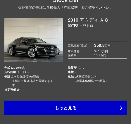
Stock List
保証期間の詳細は遷移先の「在庫状態」をご確認ください。
2019 アウディ Ａ８
60TFSIクワトロ
359
.8
支払総額(税込)
万円
車両価格
346.1
万円
諸費用
13.7
万円
年式 :
2019年式
修復歴 :
なし
走行距離 :
46 千km
車検 :
-
保証 :
1ヶ月保証(部分保証)
返品 :
納車後30日以内
有償にて長期保証が選択できま
(車両本体価格での買取)
す
法定整備 :
付
もっと見る