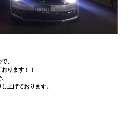
。
ので、
ております！！
で、
申し上げております。