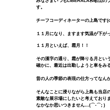
みなさまいつもLIBERALA和歌山
す。
チーフコーディネーターの上島です(o^
１１月になり、ますます気温が下が
１１月といえば、霜月！！
その漢字の通り、霜が降りる月とい
確かに、最近は出勤しようと車をみ
昔の人の季節の表現の仕方ってなん
そんなことに浸りながら上島も当店
素敵な展示場にしたいと考えており
なかなか思いつきません…(⌒-⌒; )