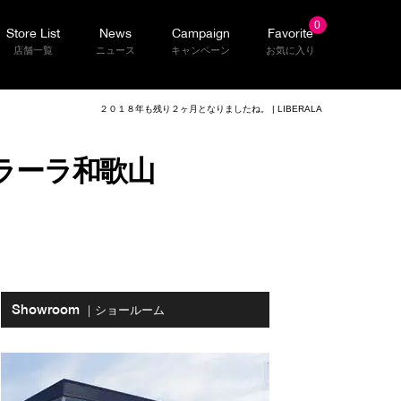
0
Store List
News
Campaign
Favorite
店舗一覧
ニュース
キャンペーン
お気に入り
２０１８年も残り２ヶ月となりましたね。 | LIBERALA
ベラーラ和歌山
Showroom
｜ショールーム