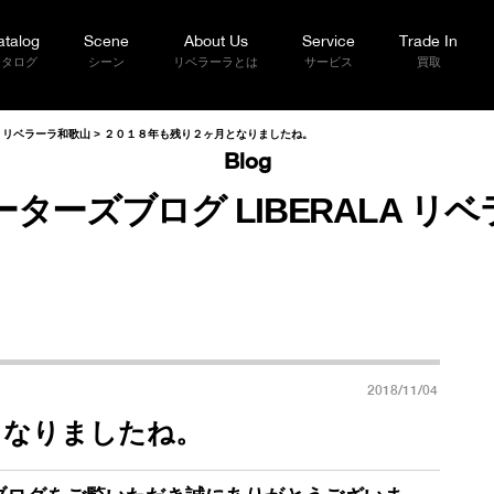
atalog
Scene
About Us
Service
Trade In
カタログ
シーン
リベラーラとは
サービス
買取
A リベラーラ和歌山
>
２０１８年も残り２ヶ月となりましたね。
Blog
ターズブログ LIBERALA リ
2018/11/04
となりましたね。