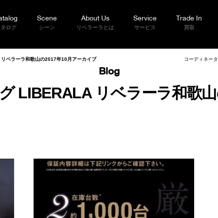
atalog
Scene
About Us
Service
Trade In
カタログ
シーン
リベラーラとは
サービス
買取
A リベラーラ和歌山の2017年10月アーカイブ
コーディネーター
Blog
LIBERALA リベラーラ和歌山