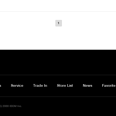
1
LA
s
Service
Trade In
Store List
News
Favorite
C) 2000 IDOM Inc.