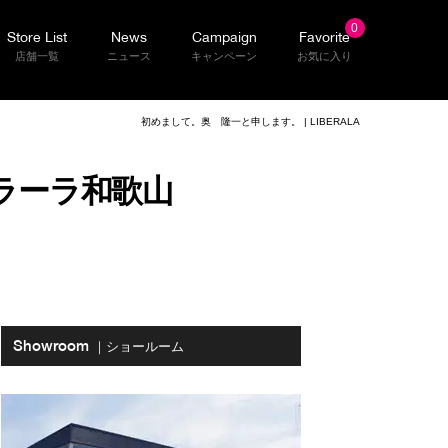
0
Store List
News
Campaign
Favorite
店舗一覧
ニュース
キャンペーン
お気に入り
初めまして。奥 隆一と申します。 | LIBERALA
ベラーラ和歌山
Showroom
｜ショールーム