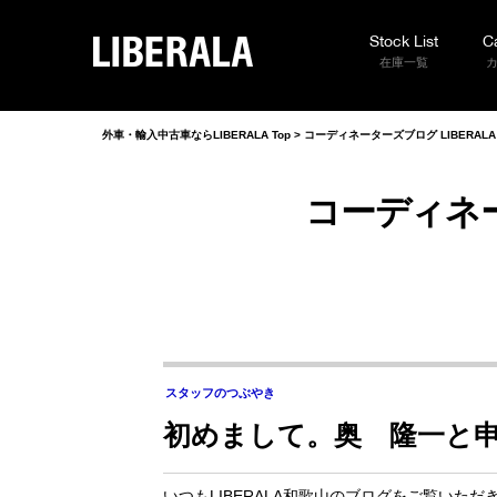
Stock List
C
LIBERALA
在庫一覧
外車・輸入中古車ならLIBERALA Top
>
コーディネーターズブログ LIBERAL
コーディネー
スタッフのつぶやき
初めまして。奥 隆一と
いつもLIBERALA和歌山のブログをご覧いた