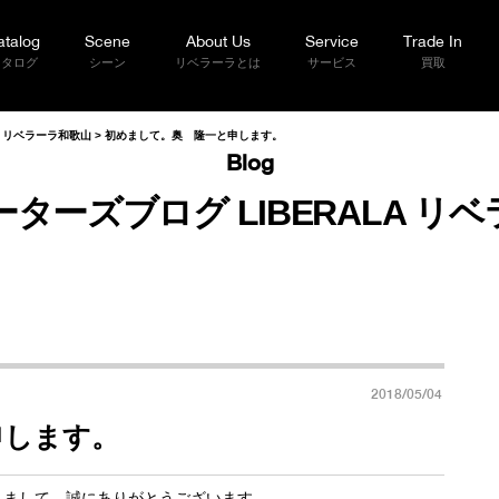
atalog
Scene
About Us
Service
Trade In
カタログ
シーン
リベラーラとは
サービス
買取
A リベラーラ和歌山
>
初めまして。奥 隆一と申します。
Blog
ターズブログ LIBERALA リ
2018/05/04
申します。
だきまして、誠にありがとうございます。