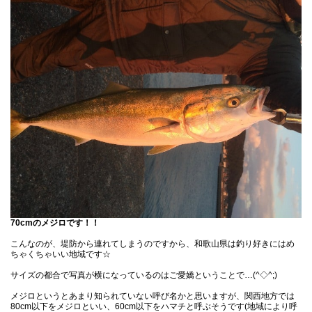
70cmのメジロです！！
こんなのが、堤防から連れてしまうのですから、和歌山県は釣り好きにはめ
ちゃくちゃいい地域です☆
サイズの都合で写真が横になっているのはご愛嬌ということで…(^◇^;)
メジロというとあまり知られていない呼び名かと思いますが、関西地方では
80cm以下をメジロといい、60cm以下をハマチと呼ぶそうです(地域により呼