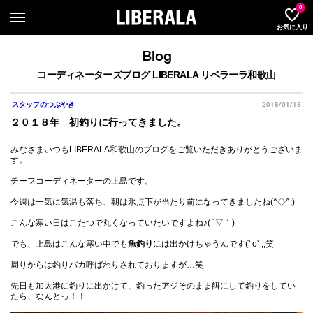
LIBER
0
お気に入り
Blog
コーディネーターズブログ LIBERALA リベラーラ和歌山
2018/01/13
スタッフのつぶやき
２０１８年 初釣りに行ってきました。
みなさまいつもLIBERALA和歌山のブログをご覧いただきありがとうございま
す。
チーフコーディネーターの上島です。
今週は一気に気温も落ち、朝は氷点下が当たり前になってきましたね(^◇^;)
こんな寒い日はこたつで丸くなっていたいですよね♪( ´▽｀)
でも、上島はこんな寒い中でも
魚釣り
には出かけちゃうんです(ﾟoﾟ;;笑
周りからは釣りバカ呼ばわりされておりますが…笑
先日も加太港に釣りに出かけて、釣ったアジそのまま餌にして釣りをしてい
たら、なんとっ！！