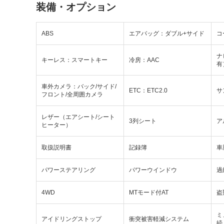
装備・オプション
ABS
エアバッグ：ダブル+サイド
コ
ナ
キーレス：スマートキー
冷房：AAC
有
車外カメラ：バック/サイド/
ETC：ETC2.0
サ
フロント/全周囲カメラ
レザー（エアシート/シート
3列シート
ア
ヒーター）
取扱説明書
記録簿
車
パワーステアリング
パワーウインドウ
過
4WD
MTモード付AT
盗
ミ
アイドリングストップ
衝突被害軽減システム
続