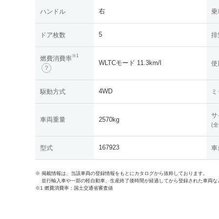
右
ハンドル
乗
5
ドア枚数
排
※1
燃費消費率
WLTCモード 11.3km/l
使
？
4WD
駆動方式
ミ
サ
車両重量
2570kg
(全
167923
型式
車
※ 掲載情報は、当該車両の登録情報をもとにカタログから抜粋しております。
並行輸入車や一部の軽自動車、生産終了後時間が経過してから登録された車両な
※1 燃費消費率：国土交通省審査値