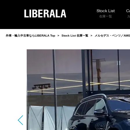
Stock List
C
LIBERALA
在庫一覧
外車・輸入中古車ならLIBERALA Top
>
Stock List 在庫一覧
>
メルセデス・ベンツ／AMG