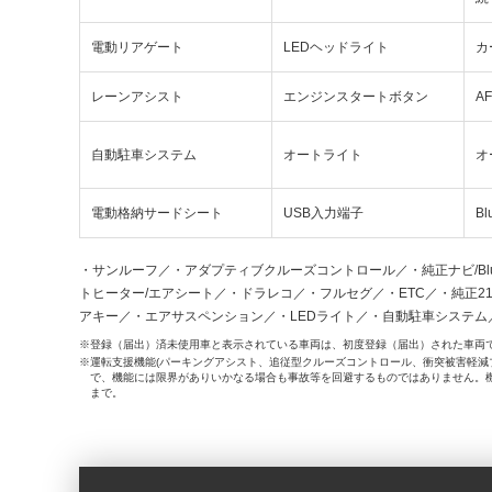
電動リアゲート
LEDヘッドライト
カ
レーンアシスト
エンジンスタートボタン
A
自動駐車システム
オートライト
オ
電動格納サードシート
USB入力端子
Bl
・サンルーフ／・アダプティブクルーズコントロール／・純正ナビ/Blueto
トヒーター/エアシート／・ドラレコ／・フルセグ／・ETC／・純正2
アキー／・エアサスペンション／・LEDライト／・自動駐車システム／
登録（届出）済未使用車と表示されている車両は、初度登録（届出）された車両
運転支援機能(パーキングアシスト、追従型クルーズコントロール、衝突被害軽減
で、機能には限界がありいかなる場合も事故等を回避するものではありません。
まで。