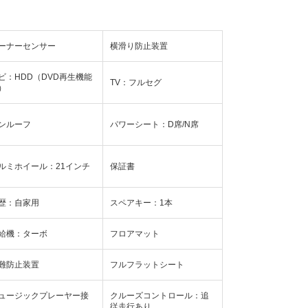
ーナーセンサー
横滑り防止装置
ビ：HDD（DVD再生機能
TV：フルセグ
）
ンルーフ
パワーシート：D席/N席
ルミホイール：21インチ
保証書
歴：自家用
スペアキー：1本
給機：ターボ
フロアマット
難防止装置
フルフラットシート
ュージックプレーヤー接
クルーズコントロール：追
従走行あり