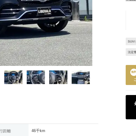
SUV
法定
無
46千km
行距離