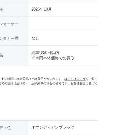
2026年10月
検
-
ンオーナー
なし
ンタカー歴
納車後30日以内
品
※車両本体価格での買取
。支払総額には車両価格と諸費用が含まれます。
詳しくはコチラ
をご覧く
局での登録（届け出）、店頭納車の場合の価格です。お客様要望に基づく
オブシディアンブラック
ディ色