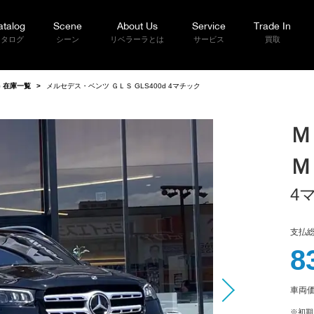
atalog
Scene
About Us
Service
Trade In
カタログ
シーン
リベラーラとは
サービス
買取
 在庫一覧
>
メルセデス・ベンツ ＧＬＳ GLS400d 4マチック
Ｍ
Ｍ
4
支払総
8
車両
※初期