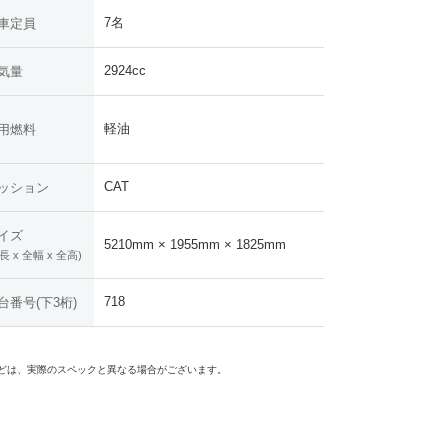
7名
車定員
2924cc
気量
軽油
用燃料
CAT
ッション
イズ
5210mm × 1955mm × 1825mm
長 x 全幅 x 全高)
718
台番号(下3桁)
どは、実際のスペックと異なる場合がございます。