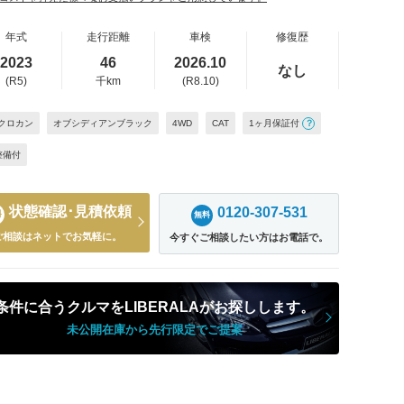
年式
走行距離
車検
修復歴
2023
46
2026.10
なし
(R5)
千km
(R8.10)
/クロカン
オブシディアンブラック
4WD
CAT
1ヶ月保証付
？
整備付
状態確認･見積依頼
0120-307-531
料
無料
ご相談はネットでお気軽に。
今すぐご相談したい方はお電話で。
条件に合うクルマをLIBERALAがお探しします。
未公開在庫から先行限定でご提案