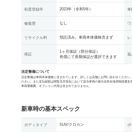
2023年（令和5年）
初度登録年
車
なし
修復歴
ワ
預託済み。車両本体価格含まず
リサイクル料
レ
1ヶ月保証（部分保証）
保証
返
有償にて長期保証が選択できます
法定整備について
法定整備は車両本体価格に含まれています。詳しくは店舗にお問い合わせください
ださい。また支払総額は閲覧当月現在において該当車両の展示店所在地管轄陸運支
車両運搬費、オプション代等は含まれておりません。
新車時の基本スペック
SUV/クロカン
ボディタイプ
ボ