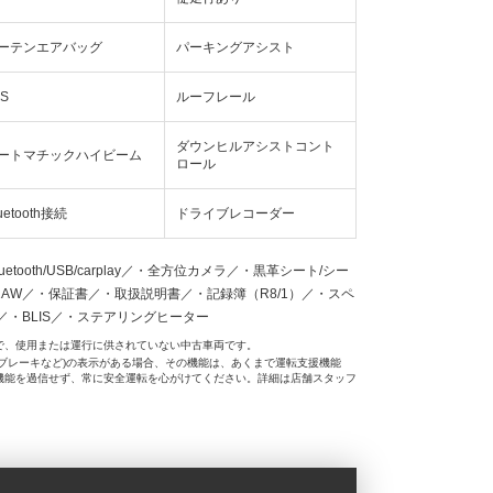
ーテンエアバッグ
パーキングアシスト
FS
ルーフレール
ダウンヒルアシストコント
ートマチックハイビーム
ロール
uetooth接続
ドライブレコーダー
oth/USB/carplay／・全方位カメラ／・黒革シート/シー
1AW／・保証書／・取扱説明書／・記録簿（R8/1）／・スペ
・BLIS／・ステアリングヒーター
で、使用または運行に供されていない中古車両です。
ブレーキなど)の表示がある場合、その機能は、あくまで運転支援機能
機能を過信せず、常に安全運転を心がけてください。詳細は店舗スタッフ