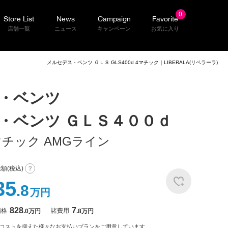
0
Store List
News
Campaign
Favorite
店舗一覧
ニュース
キャンペーン
お気に入り
メルセデス・ベンツ ＧＬＳ GLS400d 4マチック｜LIBERALA(リベラーラ)
・ベンツ
・ベンツ ＧＬＳ４００ｄ
マチック AMGライン
額(税込)
？
35
.8
万円
828
7
価格
諸費用
.0
万円
.8
万円
コストを抑えた様々なお支払いプランをご用意しています。