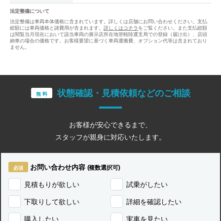
法定整備について
法定整備は車両本体価格に含まれています。詳しくは店舗にお問い合わせください。支払
総額には車両価格と諸費用が含まれます。
詳しくはコチラ
をご覧ください。また支払総額
は閲覧当月現在において該当車両の展示店所在地管轄陸運支局での登録（届け出）、店頭
納車の場合の価格です。お客様要望に基づく車両運搬費、オプション代等は含まれており
ません。
状態確認・見積依頼などのご相談
無 料
お客様が安心できるまで、
スタッフが親身に対応いたします。
お問い合わせ内容
(複数選択可)
見積もりが欲しい
試乗がしたい
下取りして欲しい
詳細を確認したい
購入したい
実車を見たい