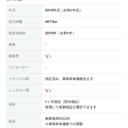
年式
2019年式（令和1年式）
走行距離
48千km
初度登録年
2019年（令和1年）
車検
-
修復歴
なし
ワンオーナー
-
リサイクル料
預託済み。車両本体価格含まず
レンタカー歴
なし
1ヶ月保証（部分保証）
保証
有償にて長期保証が選択できます
納車後30日以内
返品
※車両本体価格での買取