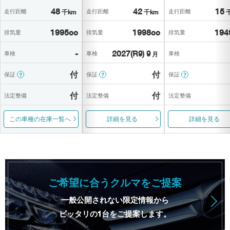
48
42
15
走行距離
走行距離
走行距離
千km
千km
1995cc
1998cc
194
排気量
排気量
排気量
-
2027
(R9) 9
車検
車検
車検
月
付
付
保証
保証
保証
？
？
？
付
付
法定整備
法定整備
法定整備
この車種の在庫一覧へ
詳細を見る
詳細を見る
ご希望に合うクルマをご提案
一般公開されない限定情報から
ピッタリの1台をご提案します。