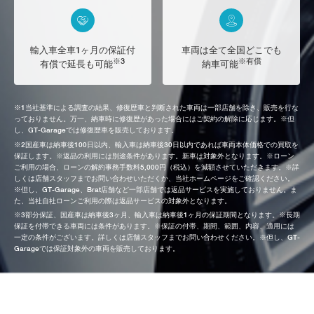
輸入車全車1ヶ月の保証付
車両は全て全国どこでも
※3
※有償
有償で延長も可能
納車可能
※1当社基準による調査の結果、修復歴車と判断された車両は一部店舗を除き、販売を行な
っておりません。万一、納車時に修復歴があった場合にはご契約の解除に応じます。※但
し、GT-Garageでは修復歴車を販売しております。
※2国産車は納車後100日以内、輸入車は納車後30日以内であれば車両本体価格での買取を
保証します。※返品の利用には別途条件があります。新車は対象外となります。※ローン
ご利用の場合、ローンの解約事務手数料5,000円（税込）を減額させていただきます。※詳
しくは店舗スタッフまでお問い合わせいただくか、当社ホームページをご確認ください。
※但し、GT-Garage、Brat店舗など一部店舗では返品サービスを実施しておりません。ま
た、当社自社ローンご利用の際は返品サービスの対象外となります。
※3部分保証、国産車は納車後3ヶ月、輸入車は納車後1ヶ月の保証期間となります。※長期
保証を付帯できる車両には条件があります。※保証の付帯、期間、範囲、内容、適用には
一定の条件がございます。詳しくは店舗スタッフまでお問い合わせください。※但し、GT-
Garageでは保証対象外の車両を販売しております。