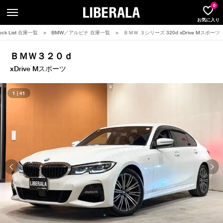
LIBERA
0
お気に入り
ock List 在庫一覧
>
BMW／アルピナ 在庫一覧
>
ＢＭＷ ３シリーズ 320d xDrive Mスポーツ
ＢＭＷ
３２０ｄ
xDrive Mスポーツ
1 | 41