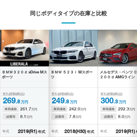
同じボディタイプの在庫と比較
ＢＭＷ
３２０ｄ xDrive Mス
ＢＭＷ
５２３ｉ Mスポー
メルセデス・ベンツ
ポーツ
ツ
２００ｄ AMGライン
支払総額(税込)
支払総額(税込)
支払総額(税込)
269
249
300
.8
.8
.3
万円
万円
万円
261.7
242.0
292.3
車両価格
車両価格
車両価格
万円
万円
万円
8.1
7.8
8.0
諸費用
諸費用
諸費用
万円
万円
万円
2019
(R1)
2018
(H30)
2019
(R1)
年式
年式
年式
年式
年式