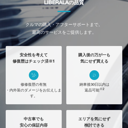
LIBERALAの品質
クルマの購入・アフターサポートまで。
最高のサービスをご提供します。
安全性を考えて
購入後の万が一も
修復歴はチェック済※1
気にせず買える
修修復歴の有無
納車後30日以内は
※2
・内外装のダメージをお伝えしま
返品可能
す。
中古車でも
エリアを気にせず
安心の保証内容
検討できる