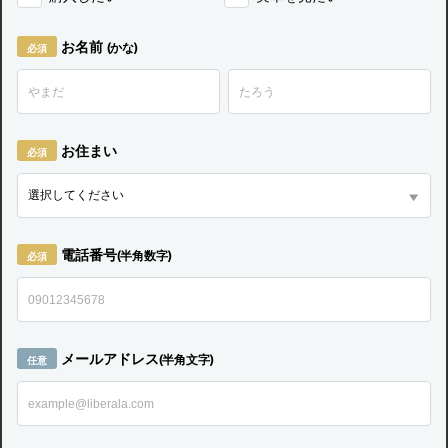
お名前
(かな)
お住まい
電話番号
(半角数字)
メールアドレス
(半角文字)