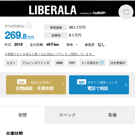
支払総額(税込)
？
261.7
万円
車両価格
269
.8
8.1
万円
諸費用
万円
年式
2019
走行距離
48
千km
車検
-
修復歴
なし
※初期コストを抑えた様々なお支払いプランをご用意しています。
セダン
アルピンホワイトⅢ
4WD
FAT
1ヶ月保証付
？
法定整備付
無料
ご相談はお気軽に
無料
今すぐご相談したい方
状態確認・見積依頼
電話で相談
状態
スペック
装備
在庫状態