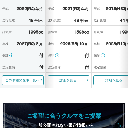
2022
(R4)
2021
(R3)
2018
(H30)
年式
年式
年式
年式
年式
49
49
44
走行距離
走行距離
走行距離
千km
千km
1995cc
1598cc
199
排気量
排気量
排気量
2027
(R9) 2
2026
(R8) 10
2028
(R10) 
車検
車検
車検
月
月
付
付
保証
保証
保証
？
？
？
付
付
法定整備
法定整備
法定整備
この車種の在庫一覧へ
詳細を見る
詳細を見る
ご希望に合うクルマをご提案
一般公開されない限定情報から