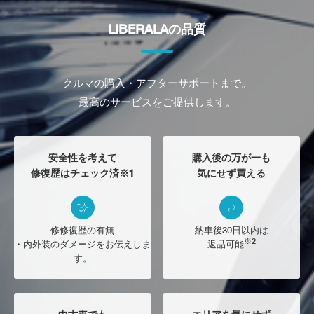
LIBERALAの品質
クルマの購入・アフターサポートまで。
最高のサービスをご提供します。
安全性を考えて
購入後の万が一も
修復歴はチェック済※1
気にせず買える
修修復歴の有無
納車後30日以内は
※2
・内外装のダメージをお伝えしま
返品可能
す。