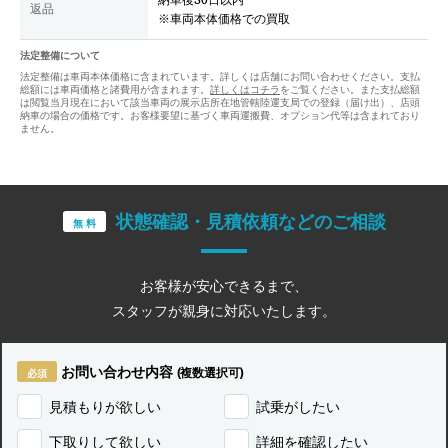
納車後30日以内
返品
※車両本体価格での買取
法定整備について
法定整備は車両本体価格に含まれています。詳しくは店舗にお問い合わせください。支払
総額には車両価格と諸費用が含まれます。
詳しくはコチラ
をご覧ください。また支払総額
は閲覧当月現在において該当車両の展示店所在地管轄陸運支局での登録（届け出）、店頭
納車の場合の価格です。お客様要望に基づく車両運搬費、オプション代等は含まれており
ません。
状態確認・見積依頼などのご相談
無 料
お客様が安心できるまで、
スタッフが親身に対応いたします。
お問い合わせ内容
(複数選択可)
見積もりが欲しい
試乗がしたい
下取りして欲しい
詳細を確認したい