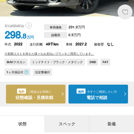
支払総額(税込)
？
291.9
万円
車両価格
298
.8
6.9
万円
諸費用
万円
年式
2022
走行距離
49
千km
車検
2027.2
修復歴
なし
※初期コストを抑えた様々なお支払いプランをご用意しています。
SUV/クロカン
ミッドナイト・ブラック・メタリック
2WD
FAT
1ヶ月保証付
？
法定整備付
無料
ご相談はお気軽に
無料
今すぐご相談したい方
状態確認・見積依頼
電話で相談
状態
スペック
装備