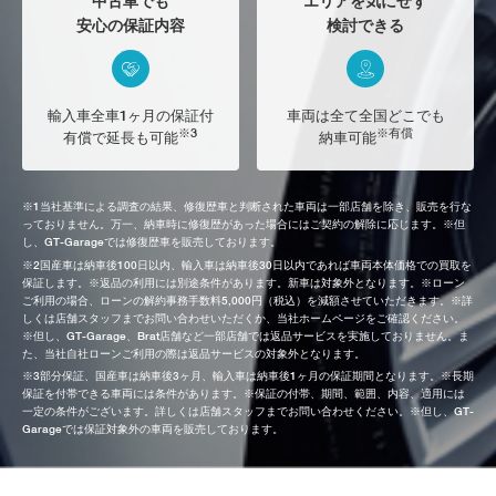
中古車でも
エリアを気にせず
安心の保証内容
検討できる
輸入車全車1ヶ月の保証付
車両は全て全国どこでも
※3
※有償
有償で延長も可能
納車可能
※1当社基準による調査の結果、修復歴車と判断された車両は一部店舗を除き、販売を行な
っておりません。万一、納車時に修復歴があった場合にはご契約の解除に応じます。※但
し、GT-Garageでは修復歴車を販売しております。
※2国産車は納車後100日以内、輸入車は納車後30日以内であれば車両本体価格での買取を
保証します。※返品の利用には別途条件があります。新車は対象外となります。※ローン
ご利用の場合、ローンの解約事務手数料5,000円（税込）を減額させていただきます。※詳
しくは店舗スタッフまでお問い合わせいただくか、当社ホームページをご確認ください。
※但し、GT-Garage、Brat店舗など一部店舗では返品サービスを実施しておりません。ま
た、当社自社ローンご利用の際は返品サービスの対象外となります。
※3部分保証、国産車は納車後3ヶ月、輸入車は納車後1ヶ月の保証期間となります。※長期
保証を付帯できる車両には条件があります。※保証の付帯、期間、範囲、内容、適用には
一定の条件がございます。詳しくは店舗スタッフまでお問い合わせください。※但し、GT-
Garageでは保証対象外の車両を販売しております。