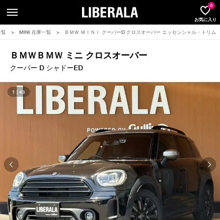
LIBERA
0
お気に入り
庫一覧
>
MINI 在庫一覧
>
ＢＭＷ ＭＩＮＩ クーパーD クロスオーバー エッセンシャル・トリム
ＢＭＷ
ＢＭＷ ミニ クロスオーバー
クーパー D シャドーED
1 | 43