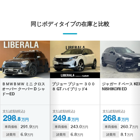
同じボディタイプの在庫と比較
ＢＭＷ
ＢＭＷ ミニ クロス
プジョー
プジョー ３００
ジャガー
Ｆペース KEI
オーバー クーパー D シャ
８ GT ハイブリッド4
NISHIKORI ED
ドーED
支払総額(税込)
支払総額(税込)
支払総額(税込)
298
249
268
.8
.8
.8
万円
万円
万円
291.9
243.0
260.7
車両価格
車両価格
車両価格
万円
万円
万円
6.9
6.8
8.1
諸費用
諸費用
諸費用
万円
万円
万円